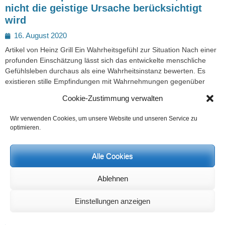
nicht die geistige Ursache berücksichtigt
wird
Posted
16. August 2020
on
Artikel von Heinz Grill Ein Wahrheitsgefühl zur Situation Nach einer
profunden Einschätzung lässt sich das entwickelte menschliche
Gefühlsleben durchaus als eine Wahrheitsinstanz bewerten. Es
existieren stille Empfindungen mit Wahrnehmungen gegenüber
einer objektiv bestehenden Wirklichkeit und
Weiterlesen …
Cookie-Zustimmung verwalten
Kategorien
Corona
Wir verwenden Cookies, um unsere Website und unseren Service zu
optimieren.
Alle Cookies
Ablehnen
Einstellungen anzeigen