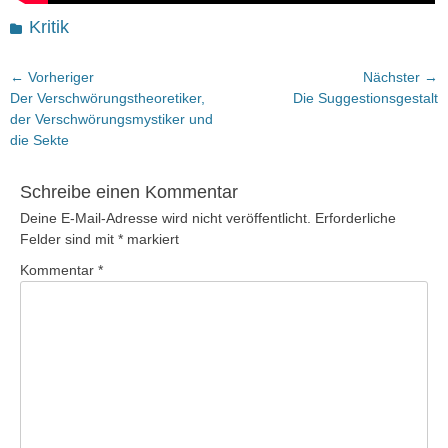
Kategorien
Kritik
Beitragsnavigation
← Vorheriger
Nächster →
Vorheriger
Nächster
Der Verschwörungstheoretiker,
Die Suggestionsgestalt
Beitrag:
Beitrag:
der Verschwörungsmystiker und
die Sekte
Schreibe einen Kommentar
Deine E-Mail-Adresse wird nicht veröffentlicht.
Erforderliche
Felder sind mit
*
markiert
Kommentar
*