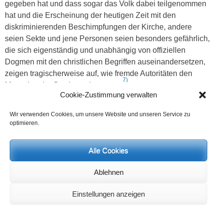
gegeben hat und dass sogar das Volk dabei teilgenommen
hat und die Erscheinung der heutigen Zeit mit den
diskriminierenden Beschimpfungen der Kirche, andere
seien Sekte und jene Personen seien besonders gefährlich,
die sich eigenständig und unabhängig von offiziellen
Dogmen mit den christlichen Begriffen auseinandersetzen,
zeigen tragischerweise auf, wie fremde Autoritäten den
7)
Menschen im Gewissen besetzen.
Cookie-Zustimmung verwalten
Wahrheiten können nicht übernommen, sondern müssen
errungen werden
Wir verwenden Cookies, um unsere Website und unseren Service zu
Die Erscheinung des Absolutismus und der totalitären
optimieren.
Wahrheitsansprüche existieren leider auch im Islam und
sogar in manchen Kreisen des Buddhismus und des Yoga.
Alle Cookies
Der Einzelne verwechselt die Zugehörigkeit zu einer
bestimmten Religion oder zu einer Glaubensgemeinschaft
Ablehnen
mit der wirklichen individuell zu erringenden Ethik. Der
sogenannte Guru oder Meister kann ebenfalls zu einer
Einstellungen anzeigen
großen Verführung werden, wenn dieser in ähnlicher
Funktion wie der Priester als Stellvertreter für die höchste