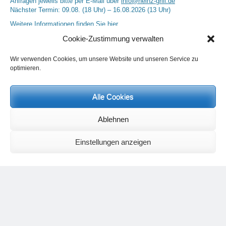
Anfragen jeweils bitte per E-Mail über
info@heinz-grill.de
Nächster Termin: 09.08. (18 Uhr) – 16.08.2026 (13 Uhr)
Weitere Informationen finden Sie
hier.
Cookie-Zustimmung verwalten
Wir verwenden Cookies, um unsere Website und unseren Service zu
optimieren.
Alle Cookies
Ablehnen
Neueste Kommentare
Birgit E.
zu
Setu Bandhasana – Die Brücke als Yogaübung und
Einstellungen anzeigen
geistiges Bild
Wolfgang Schuster
zu
Spiritualität im Koffer – die Auflösung des
Rätsels
Silvia Meyer
zu
Das Rätsel der Spiritualität
Carola Schnorr
zu
Die Kulthandlung und ihre Metamorphose –
Der Umgekehrte Kultus
Jana
zu
Der Kreislauf des Unlogischen – Wie unlogisches Denken zu
seelischer Enge führt
Irmgard Lindner
zu
Die Kulthandlung und ihre Metamorphose –