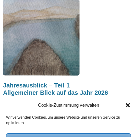
Jahresausblick – Teil 1
Allgemeiner Blick auf das Jahr 2026
Posted
28. Dezember 2025
Cookie-Zustimmung verwalten
on
vishaya, das Jahr der Gegenüberstellung Von Heinz Grill Das
kommende Jahr erscheint im Vergleich zum vergangenen auf
Wir verwenden Cookies, um unsere Website und unseren Service zu
optimieren.
signifikante Weise anders.1) Zur Signatur des vergangenen Jahres
beachten Sie bitte die Jahresausblicke auf das Jahr 2025, Teil
Weiterlesen …