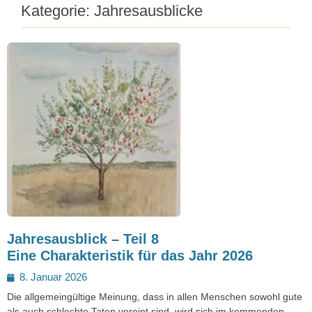
Kategorie:
Jahresausblicke
Jahresausblick – Teil 8
Eine Charakteristik für das Jahr 2026
Posted
8. Januar 2026
on
Die allgemeingültige Meinung, dass in allen Menschen sowohl gute
als auch schlechte Taten vereint sind, wird sich im kommenden