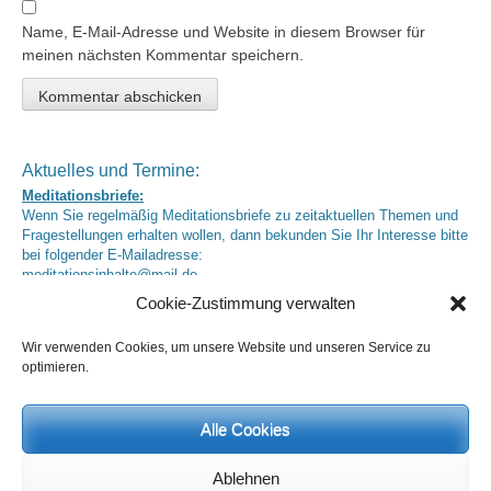
Name, E-Mail-Adresse und Website in diesem Browser für
meinen nächsten Kommentar speichern.
Aktuelles und Termine:
Meditationsbriefe:
Wenn Sie regelmäßig Meditationsbriefe zu zeitaktuellen Themen und
Fragestellungen erhalten wollen, dann bekunden Sie Ihr Interesse bitte
bei folgender E-Mailadresse:
meditationsinhalte@mail.de
Cookie-Zustimmung verwalten
Kontaktaufnahme zu Heinz Grill
bitte per E-Mail über
info@heinz-grill.de
Wir verwenden Cookies, um unsere Website und unseren Service zu
Asana-Trainingstage
optimieren.
jeweils im 2er-Modul
12./13.9.2026 und 10./11.10.2026
Nähere Informationen finden Sie demnächst
hier.
Alle Cookies
Yogafachfortbildungen
05.–08.11.2026
Ablehnen
Nähere Informationen finden Sie demnächst
hier