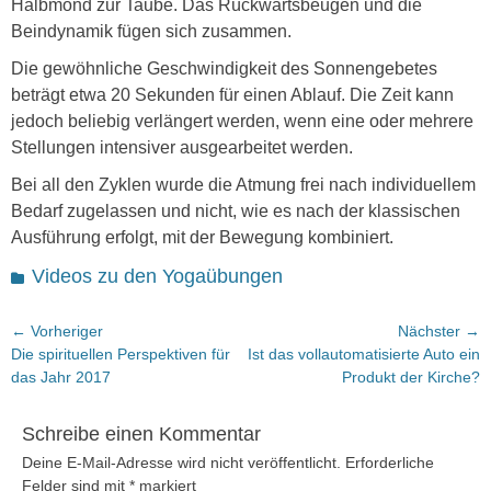
Halbmond zur Taube. Das Rückwärtsbeugen und die
Beindynamik fügen sich zusammen.
Die gewöhnliche Geschwindigkeit des Sonnengebetes
beträgt etwa 20 Sekunden für einen Ablauf. Die Zeit kann
jedoch beliebig verlängert werden, wenn eine oder mehrere
Stellungen intensiver ausgearbeitet werden.
Bei all den Zyklen wurde die Atmung frei nach individuellem
Bedarf zugelassen und nicht, wie es nach der klassischen
Ausführung erfolgt, mit der Bewegung kombiniert.
Kategorien
Videos zu den Yogaübungen
Beitragsnavigation
← Vorheriger
Nächster →
Vorheriger
Nächster
Die spirituellen Perspektiven für
Ist das vollautomatisierte Auto ein
Beitrag:
Beitrag:
das Jahr 2017
Produkt der Kirche?
Schreibe einen Kommentar
Deine E-Mail-Adresse wird nicht veröffentlicht.
Erforderliche
Felder sind mit
*
markiert