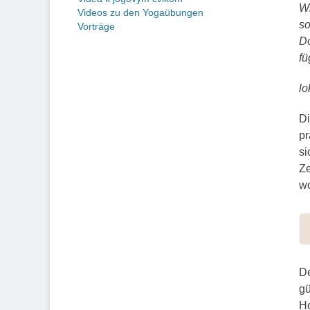
Wi
Videos zu den Yogaübungen
so
Vorträge
Do
fü
lo
Di
pr
si
Ze
wo
De
gü
Ho