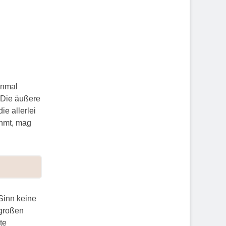
inmal
. Die äußere
ie allerlei
ahmt, mag
Sinn keine
 großen
te