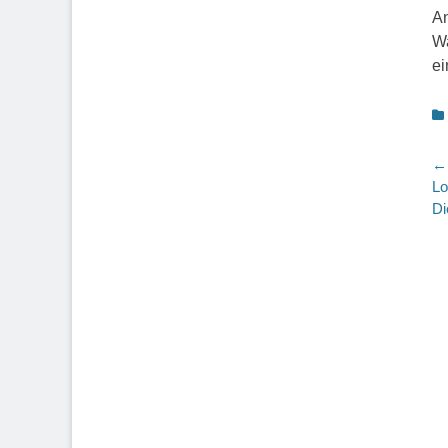
An
Wa
ei
K
B
← 
Vo
Lo
Be
Di