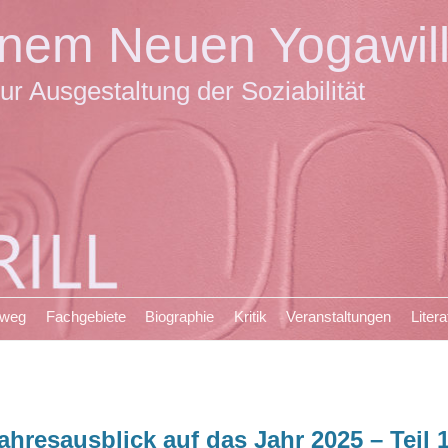
einem Neuen Yogawil
ur Ausgestaltung der Soziabilität
sweg
Fachgebiete
Biographie
Kritik
Veranstaltungen
Litera
ahresausblick auf das Jahr 2025 – Teil 