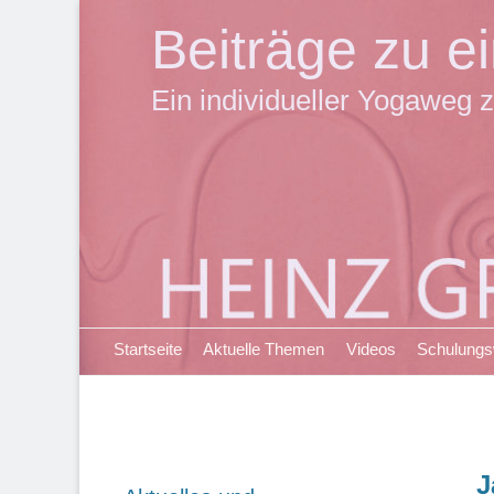
Beiträge zu 
Ein individueller Yogaweg z
Primäres Menü
Zum
Startseite
Aktuelle Themen
Videos
Schulung
Inhalt
springen
J