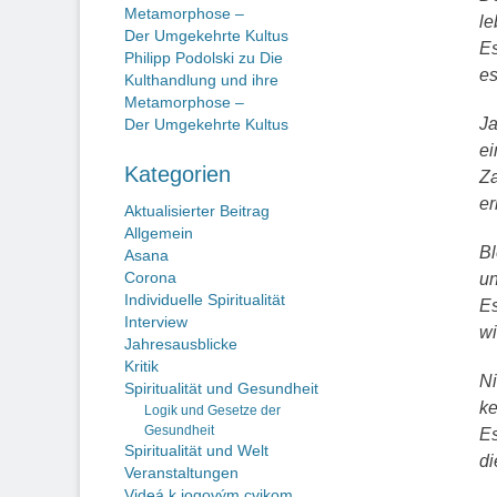
Metamorphose –
le
Der Umgekehrte Kultus
Es
Philipp Podolski
zu
Die
es
Kulthandlung und ihre
Metamorphose –
Ja
Der Umgekehrte Kultus
ei
Kategorien
Za
er
Aktualisierter Beitrag
Allgemein
Bl
Asana
Corona
un
Individuelle Spiritualität
Es
Interview
wi
Jahresausblicke
Kritik
Ni
Spiritualität und Gesundheit
ke
Logik und Gesetze der
Gesundheit
Es
Spiritualität und Welt
di
Veranstaltungen
Videá k jogovým cvikom