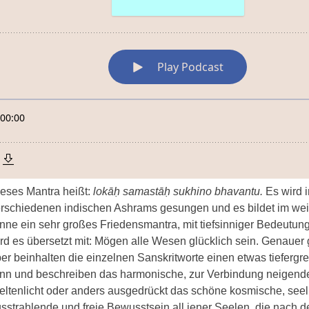
eses Mantra heißt:
lokāḥ samastāḥ sukhino bhavantu.
Es wird i
rschiedenen indischen Ashrams gesungen und es bildet im wei
nne ein sehr großes Friedensmantra, mit tiefsinniger Bedeutun
rd es übersetzt mit: Mögen alle Wesen glücklich sein. Genaue
er beinhalten die einzelnen Sanskritworte einen etwas tiefergr
nn und beschreiben das harmonische, zur Verbindung neigend
ltenlicht oder anders ausgedrückt das schöne kosmische, seel
sstrahlende und freie Bewusstsein all jener Seelen, die nach 