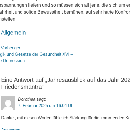
spannungen liefern und so müssen sich all jene, die sich um e
hrheit und solide Bewusstheit bemühen, auf sehr harte Konfro
nstellen.
ategorien
Allgemein
eitragsnavigation
Vorheriger
rheriger
Nächste
gik und Gesetze der Gesundheit XVI –
itrag:
Beitrag:
e Depression
Eine Antwort auf „Jahresausblick auf das Jahr 202
Friedensmantra“
Dorothea
sagt:
7. Februar 2025 um 16:04 Uhr
Danke , mit diesen Worten fühle ich Stärkung für die kommenden Ko
Antworten