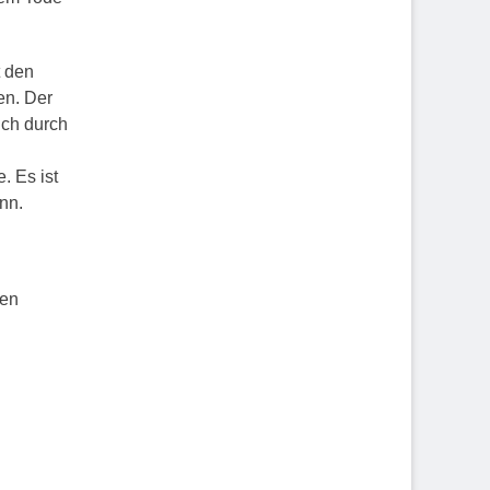
t den
en. Der
ich durch
. Es ist
nn.
den