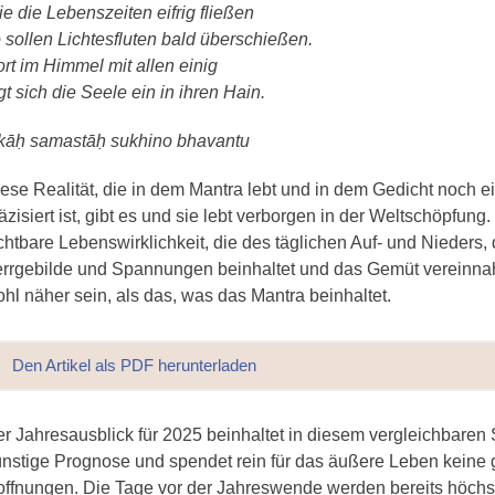
e die Lebenszeiten eifrig fließen
 sollen Lichtesfluten bald überschießen.
rt im Himmel mit allen einig
gt sich die Seele ein in ihren Hain.
kāḥ samastāḥ sukhino bhavantu
ese Realität, die in dem Mantra lebt und in dem Gedicht noch e
äzisiert ist, gibt es und sie lebt verborgen in der Weltschöpfung
chtbare Lebenswirklichkeit, die des täglichen Auf- und Nieders, d
rrgebilde und Spannungen beinhaltet und das Gemüt vereinn
hl näher sein, als das, was das Mantra beinhaltet.
Den Artikel als PDF herunterladen
r Jahresausblick für 2025 beinhaltet in diesem vergleichbaren 
nstige Prognose und spendet rein für das äußere Leben keine
ffnungen. Die Tage vor der Jahreswende werden bereits höchs