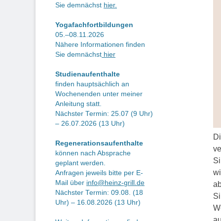
Sie demnächst
hier.
Yogafachfortbildungen
05.–08.11.2026
Nähere Informationen finden
Sie demnächst
hier
Studienaufenthalte
finden hauptsächlich an
Wochenenden unter meiner
Anleitung statt.
Nächster Termin: 25.07 (9 Uhr)
– 26.07.2026 (13 Uhr)
Di
Regenerationsaufenthalte
ve
können nach Absprache
Si
geplant werden.
wi
Anfragen jeweils bitte per E-
Mail über
info@heinz-grill.de
ab
Nächster Termin: 09.08. (18
Si
Uhr) – 16.08.2026 (13 Uhr)
We
au