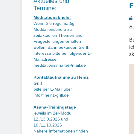
Aktuelles und
F
Termine:
P
Meditationsbriefe:
Wenn Sie regelmäßig
o
Be
Meditationsbriefe zu
zeitaktuellen Themen und
Be
Fragestellungen erhalten
ic
wollen, dann bekunden Sie Ihr
Interesse bitte bei folgender E-
sk
Mailadresse:
meditationsinhalte@mail.de
Kontaktaufnahme zu Heinz
Grill
bitte per E-Mail über
info@heinz-grill.de
Asana-Trainingstage
jeweils im 2er-Modul
12./13.9.2026 und
10./11.10.2026
Nähere Informationen finden