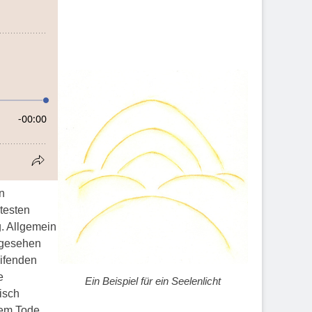
n
testen
g. Allgemein
r gesehen
eifenden
e
Ein Beispiel für ein Seelenlicht
isch
dem Tode