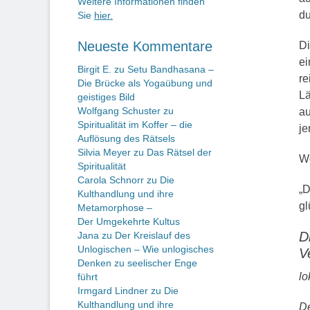
Weitere Informationen finden
du
Sie
hier.
Neueste Kommentare
Di
ei
Birgit E.
zu
Setu Bandhasana –
re
Die Brücke als Yogaübung und
Lä
geistiges Bild
Wolfgang Schuster
zu
au
Spiritualität im Koffer – die
je
Auflösung des Rätsels
Silvia Meyer
zu
Das Rätsel der
Wö
Spiritualität
Carola Schnorr
zu
Die
„D
Kulthandlung und ihre
gl
Metamorphose –
Der Umgekehrte Kultus
D
Jana
zu
Der Kreislauf des
Unlogischen – Wie unlogisches
V
Denken zu seelischer Enge
lo
führt
Irmgard Lindner
zu
Die
Kulthandlung und ihre
De