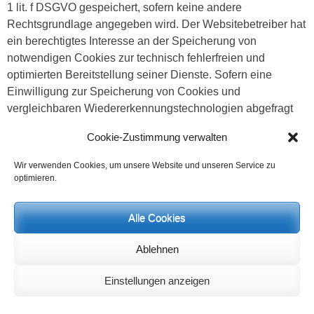
1 lit. f DSGVO gespeichert, sofern keine andere
Rechtsgrundlage angegeben wird. Der Websitebetreiber hat
ein berechtigtes Interesse an der Speicherung von
notwendigen Cookies zur technisch fehlerfreien und
optimierten Bereitstellung seiner Dienste. Sofern eine
Einwilligung zur Speicherung von Cookies und
vergleichbaren Wiedererkennungstechnologien abgefragt
wurde, erfolgt die Verarbeitung ausschließlich auf
Cookie-Zustimmung verwalten
Grundlage dieser Einwilligung (Art. 6 Abs. 1 lit. a DSGVO
und § 25 Abs. 1 TDDDG); die Einwilligung ist jederzeit
Wir verwenden Cookies, um unsere Website und unseren Service zu
widerrufbar.
optimieren.
Sie können Ihren Browser so einstellen, dass Sie über das
Setzen von Cookies informiert werden und Cookies nur im
Alle Cookies
Einzelfall erlauben, die Annahme von Cookies für bestimmte
Ablehnen
Fälle oder generell ausschließen sowie das automatische
Löschen der Cookies beim Schließen des Browsers
Einstellungen anzeigen
aktivieren. Bei der Deaktivierung von Cookies kann die
Funktionalität dieser Website eingeschränkt sein.