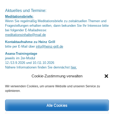
Aktuelles und Termine:
Meditationsbriefe:
Wenn Sie regelmäßig Meditationsbriefe zu zeitaktuellen Themen und
Fragestellungen erhalten wollen, dann bekunden Sie Ihr Interesse bitte
bei folgender E-Mailadresse:
meditationsinhalte@mail.de
Kontaktaufnahme zu Heinz Grill
bitte per E-Mail über
info@heinz-grill.de
Asana-Trainingstage
jeweils im 2er-Modul
12./13.9.2026 und 10./11.10.2026
Nähere Informationen finden Sie demnächst
hier.
Yogafachfortbildungen
Cookie-Zustimmung verwalten
05.–08.11.2026
Nähere Informationen finden Sie demnächst
hier
Wir verwenden Cookies, um unsere Website und unseren Service zu
Studienaufenthalte
optimieren.
finden hauptsächlich an Wochenenden unter meiner Anleitung statt.
Nächster Termin: 25.07 (9 Uhr) – 26.07.2026 (13 Uhr)
Alle Cookies
Regenerationsaufenthalte
können nach Absprache geplant werden.
Anfragen jeweils bitte per E-Mail über
info@heinz-grill.de