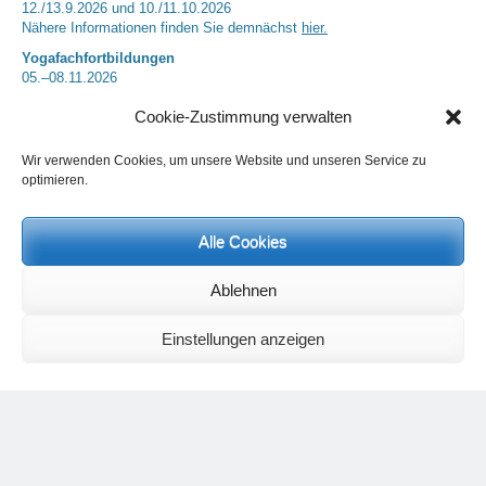
12./13.9.2026 und 10./11.10.2026
Nähere Informationen finden Sie demnächst
hier.
Yogafachfortbildungen
05.–08.11.2026
Nähere Informationen finden Sie demnächst
hier
Cookie-Zustimmung verwalten
Studienaufenthalte
finden hauptsächlich an Wochenenden unter meiner Anleitung statt.
Wir verwenden Cookies, um unsere Website und unseren Service zu
Nächster Termin: 25.07 (9 Uhr) – 26.07.2026 (13 Uhr)
optimieren.
Regenerationsaufenthalte
können nach Absprache geplant werden.
Anfragen jeweils bitte per E-Mail über
info@heinz-grill.de
Nächster Termin: 09.08. (18 Uhr) – 16.08.2026 (13 Uhr)
Alle Cookies
Weitere Informationen finden Sie
hier.
Ablehnen
Einstellungen anzeigen
Neueste Kommentare