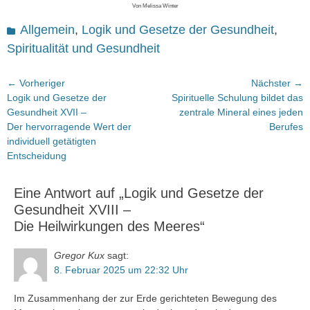
Von Melissa Winter
Kategorien
Allgemein
,
Logik und Gesetze der Gesundheit
,
Spiritualität und Gesundheit
Beitragsnavigation
← Vorheriger
Nächster →
Vorheriger
Nächster
Logik und Gesetze der
Spirituelle Schulung bildet das
Beitrag:
Beitrag:
Gesundheit XVII –
zentrale Mineral eines jeden
Der hervorragende Wert der
Berufes
individuell getätigten
Entscheidung
Eine Antwort auf „Logik und Gesetze der
Gesundheit XVIII –
Die Heilwirkungen des Meeres“
Gregor Kux
sagt:
8. Februar 2025 um 22:32 Uhr
Im Zusammenhang der zur Erde gerichteten Bewegung des