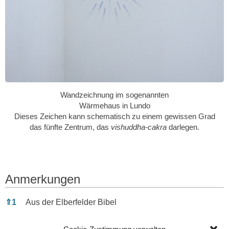
Wandzeichnung im sogenannten
Wärmehaus in Lundo
Dieses Zeichen kann schematisch zu einem gewissen Grad
das fünfte Zentrum, das
vishuddha-cakra
darlegen.
Anmerkungen
Anmerkungen
⇑
1
Aus der Elberfelder Bibel
⇑
2
Nach dem Neutestamentler Prof. Ulrich Luz treten die