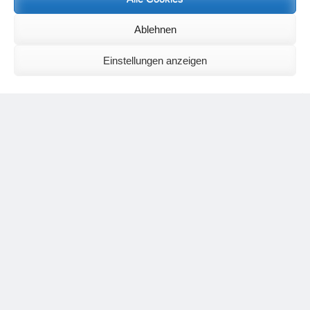
Ablehnen
Einstellungen anzeigen
Nicanor Perlas
Porträt von Anne-Michèle Hambye
Jahrzehnten als Bedrohung für Europa. Obwohl die
Bevölkerung dicht von arabischem Kulturgut überschwemmt
wird und an den Schulen manchmal mehr Kinder mit
brauner Hautfarbe sitzen als mit weißer, wird sich der Islam