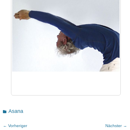
Kategorien
Asana
Beitragsnavigation
← Vorheriger
Nächster →