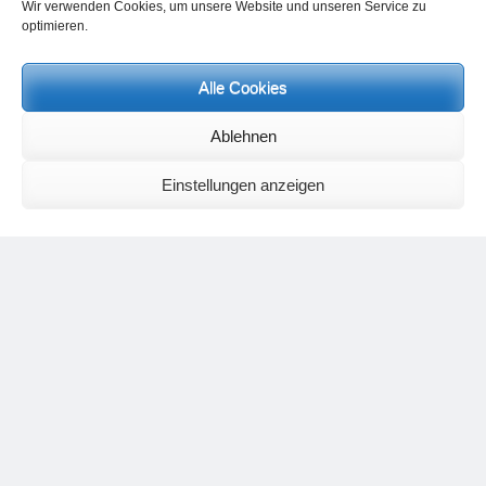
Wir verwenden Cookies, um unsere Website und unseren Service zu
optimieren.
Kommentar
*
Alle Cookies
Ablehnen
Einstellungen anzeigen
Name
*
E-Mail-Adresse
*
Website