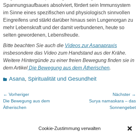
Spannungsaufbaues absolviert, fördert sein Immunsystem
im Sinne eines spezifischen und physiologisch sinnvollen
Eingreifens und stärkt darüber hinaus sein Lungenorgan zu
mehr Lebenskraft und der damit verbundenen, heute so
selten gewordenen, Lebensfreude.
Bitte beachten Sie auch die
Videos zur Asanapraxis
insbesondere das Video zum Handstand aus der Krähe.
Weitere Hintergünde zu einer freien Bewegung finden sie in
dem Artikel
Die Bewegung aus dem Ätherischen
.
Kategorien
Asana
,
Spiritualität und Gesundheit
Beitragsnavigation
← Vorheriger
Nächster →
Vorheriger
Nächster
Die Bewegung aus dem
Surya namaskara – das
Beitrag:
Beitrag:
Ätherischen
Sonnengebet
Schreibe einen Kommentar
Cookie-Zustimmung verwalten
Deine E-Mail-Adresse wird nicht veröffentlicht.
Erforderliche
Felder sind mit
*
markiert