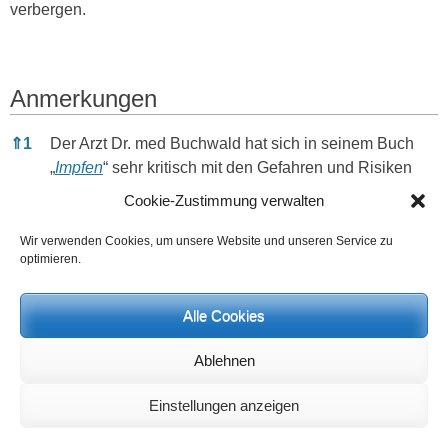
verbergen.
Anmerkungen
Anmerkungen
⇑
1
Der Arzt Dr. med Buchwald hat sich in seinem Buch
„
Impfen
“ sehr kritisch mit den Gefahren und Risiken
des Impfens auseinandergesetzt.
Cookie-Zustimmung verwalten
⇑
2
Es handelt sich bei diesen Betrachtungen um eine
Wir verwenden Cookies, um unsere Website und unseren Service zu
Meinungsäußerung des Autors und nicht um eine
optimieren.
feststehende, gültige und verbindliche Tatsache.
Alle Cookies
⇑
3
Man kann an ein früheres Leben und somit auch an
ein Karma glauben oder nicht glauben. Es handelt
Ablehnen
sich jedenfalls um einen Bereich, der sich nicht durch
physische Tatsachen definieren und im üblichen Sinn
Einstellungen anzeigen
wissenschaftlich beweisen lässt.