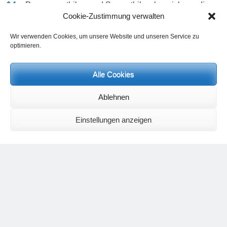
⇑
4
Parasympathikus und Sympathikus bezeichnen die
Cookie-Zustimmung verwalten
beiden großen Nervenäste des vegetativen
Nervensystems, die sich wie Gegenspieler verhalten.
Wir verwenden Cookies, um unsere Website und unseren Service zu
Während der Sympathikus in aktiven
optimieren.
Bewegungssituationen für eine Weitstellung der
Bronchien sorgt, damit der Organismus genügend
Alle Cookies
Sauerstoff über die Lungen aufnehmen kann, stellt
der Parasympathikus in Phasen der Ruhe und
Ablehnen
Regeneration die Bronchien eng. Ist das Verhältnis
der beiden Lebensnerven aber gestört, resultiert bei
Einstellungen anzeigen
körperlicher Belastung, die den Sympathikus
aktivieren sollte, in der Bronchialregion eine
vermehrte Schleimbildung und Bronchienverengung
durch die Wirkung des Parasympathikus an falscher
Stelle. Andererseits sorgt der Parasympathikus im
Gesunden für eine gute Verdauungstätigkeit, d.h. er
erweitert die Gefäße im Bauchraum, regt die
Verdauungsdrüsen zu vermehrter Sekretion und die
Darmbewegung an. Bei Ungleichgewichten oder