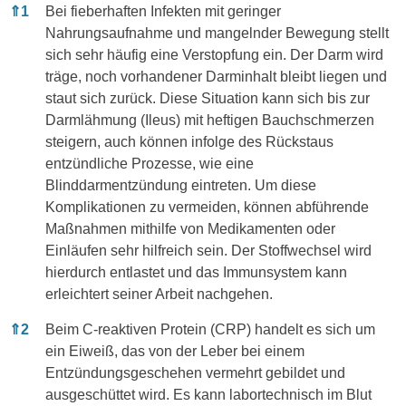
Anmerkungen
⇑
1
Bei fieberhaften Infekten mit geringer
Nahrungsaufnahme und mangelnder Bewegung stellt
sich sehr häufig eine Verstopfung ein. Der Darm wird
träge, noch vorhandener Darminhalt bleibt liegen und
staut sich zurück. Diese Situation kann sich bis zur
Darmlähmung (Ileus) mit heftigen Bauchschmerzen
steigern, auch können infolge des Rückstaus
entzündliche Prozesse, wie eine
Blinddarmentzündung eintreten. Um diese
Komplikationen zu vermeiden, können abführende
Maßnahmen mithilfe von Medikamenten oder
Einläufen sehr hilfreich sein. Der Stoffwechsel wird
hierdurch entlastet und das Immunsystem kann
erleichtert seiner Arbeit nachgehen.
⇑
2
Beim C-reaktiven Protein (CRP) handelt es sich um
ein Eiweiß, das von der Leber bei einem
Entzündungsgeschehen vermehrt gebildet und
ausgeschüttet wird. Es kann labortechnisch im Blut