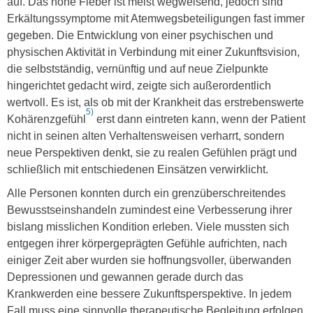
auf. Das hohe Fieber ist meist wegweisend, jedoch sind
Erkältungssymptome mit Atemwegsbeteiligungen fast immer
gegeben. Die Entwicklung von einer psychischen und
physischen Aktivität in Verbindung mit einer Zukunftsvision,
die selbstständig, vernünftig und auf neue Zielpunkte
hingerichtet gedacht wird, zeigte sich außerordentlich
wertvoll. Es ist, als ob mit der Krankheit das erstrebenswerte
5)
Kohärenzgefühl
erst dann eintreten kann, wenn der Patient
nicht in seinen alten Verhaltensweisen verharrt, sondern
neue Perspektiven denkt, sie zu realen Gefühlen prägt und
schließlich mit entschiedenen Einsätzen verwirklicht.
Alle Personen konnten durch ein grenzüberschreitendes
Bewusstseinshandeln zumindest eine Verbesserung ihrer
bislang misslichen Kondition erleben. Viele mussten sich
entgegen ihrer körpergeprägten Gefühle aufrichten, nach
einiger Zeit aber wurden sie hoffnungsvoller, überwanden
Depressionen und gewannen gerade durch das
Krankwerden eine bessere Zukunftsperspektive. In jedem
Fall muss eine sinnvolle therapeutische Begleitung erfolgen