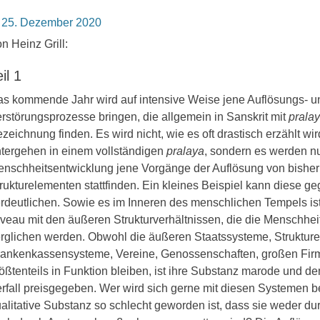
osted
25. Dezember 2020
n
n Heinz Grill:
il 1
s kommende Jahr wird auf intensive Weise jene Auflösungs- u
rstörungsprozesse bringen, die allgemein in Sanskrit mit
prala
zeichnung finden. Es wird nicht, wie es oft drastisch erzählt wir
tergehen in einem vollständigen
pralaya
, sondern es werden nu
nschheitsentwicklung jene Vorgänge der Auflösung von bisher
rukturelementen stattfinden. Ein kleines Beispiel kann diese g
rdeutlichen. Sowie es im Inneren des menschlichen Tempels ist
veau mit den äußeren Strukturverhältnissen, die die Menschheit
rglichen werden. Obwohl die äußeren Staatssysteme, Strukture
ankenkassensysteme, Vereine, Genossenschaften, großen Fir
ößtenteils in Funktion bleiben, ist ihre Substanz marode und
rfall preisgegeben. Wer wird sich gerne mit diesen Systemen 
alitative Substanz so schlecht geworden ist, dass sie weder dur