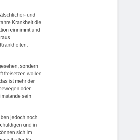
älschlicher- und
ahre Krankheit die
ktion einnimmt und
araus
 Krankheiten,
 gesehen, sondern
aft freisetzen wollen
das ist mehr der
d bewegen oder
 imstande sein
iben jedoch noch
schuldigen und in
 können sich im
pielhafter für