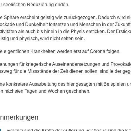
r seelischen Reduzierung enden.
e Sphäre erscheint geistig wie zurückgezogen. Dadurch wird si
ockade und Dunkelheit fortsetzen und Menschen in der Zukunft 
tivitäten als auch bis hinein in die Physis ersticken. Der Erstic
istig und physisch, wird nicht selten sein.
e eigentlichen Krankheiten werden erst auf Corona folgen.
anungen für kriegerische Auseinandersetzungen und Provokatio
sweg für die Missstände der Zeit dienen sollen, sind leider ge
ne konkretere Ausarbeitung des hier gesagten mit Beispielen un
en nächsten Tagen und Wochen geschehen.
nmerkungen
nmerkungen
1
Pralaya
sind die Kräfte der Auflösung.
Prabhava
sind die Kr