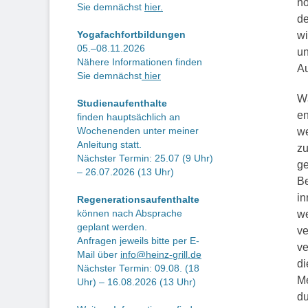
no
Sie demnächst
hier.
de
Yogafachfortbildungen
wi
05.–08.11.2026
un
Nähere Informationen finden
Au
Sie demnächst
hier
Wä
Studienaufenthalte
en
finden hauptsächlich an
Wochenenden unter meiner
we
Anleitung statt.
zu
Nächster Termin: 25.07 (9 Uhr)
ge
– 26.07.2026 (13 Uhr)
Be
in
Regenerationsaufenthalte
können nach Absprache
we
geplant werden.
ve
Anfragen jeweils bitte per E-
ve
Mail über
info@heinz-grill.de
di
Nächster Termin: 09.08. (18
Me
Uhr) – 16.08.2026 (13 Uhr)
du