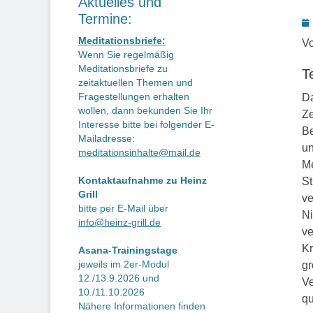
Aktuelles und
Termine:
P
o
Meditationsbriefe:
Vo
Wenn Sie regelmäßig
Meditationsbriefe zu
Te
zeitaktuellen Themen und
Fragestellungen erhalten
Da
wollen, dann bekunden Sie Ihr
Ze
Interesse bitte bei folgender E-
Be
Mailadresse:
un
meditationsinhalte@mail.de
Me
Kontaktaufnahme zu Heinz
St
Grill
ve
bitte per E-Mail über
Ni
info@heinz-grill.de
ve
Kr
Asana-Trainingstage
jeweils im 2er-Modul
gr
12./13.9.2026 und
Ve
10./11.10.2026
qu
Nähere Informationen finden