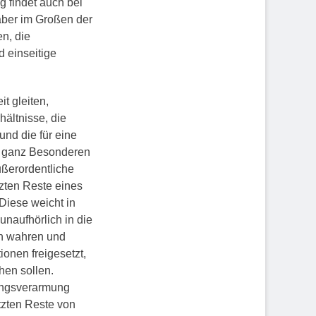
 findet auch bei
aber im Großen der
en, die
 einseitige
t gleiten,
ältnisse, die
nd die für eine
Im ganz Besonderen
ßerordentliche
tzten Reste eines
Diese weicht in
naufhörlich in die
 in wahren und
onen freigesetzt,
hen sollen.
hungsverarmung
etzten Reste von