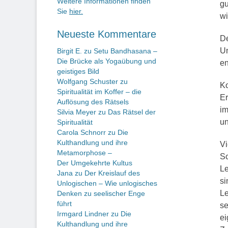
Weitere Informationen finden
g
Sie
hier.
wi
Neueste Kommentare
De
Un
Birgit E.
zu
Setu Bandhasana –
Die Brücke als Yogaübung und
en
geistiges Bild
Wolfgang Schuster
zu
Ko
Spiritualität im Koffer – die
Er
Auflösung des Rätsels
im
Silvia Meyer
zu
Das Rätsel der
un
Spiritualität
Carola Schnorr
zu
Die
Kulthandlung und ihre
Vi
Metamorphose –
Sc
Der Umgekehrte Kultus
Le
Jana
zu
Der Kreislauf des
si
Unlogischen – Wie unlogisches
Le
Denken zu seelischer Enge
führt
se
Irmgard Lindner
zu
Die
ei
Kulthandlung und ihre