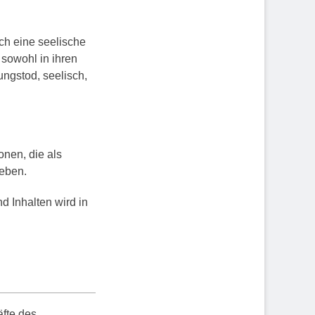
ch eine seelische
sowohl in ihren
kungstod, seelisch,
nen, die als
geben.
d Inhalten wird in
äfte des