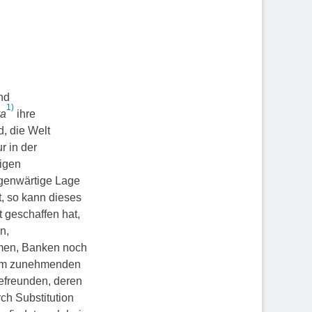
nd
1)
ya
ihre
d, die Welt
r in der
igen
egenwärtige Lage
, so kann dieses
 geschaffen hat,
n,
men, Banken noch
 dem zunehmenden
befreunden, deren
ch Substitution