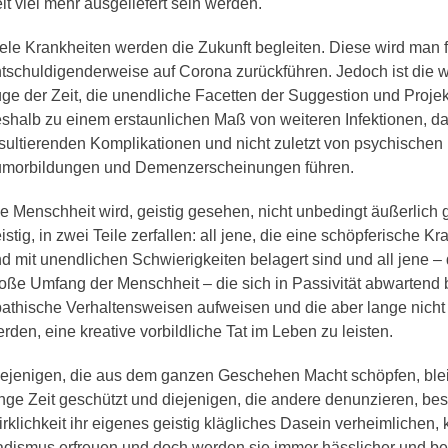
it viel mehr ausgeliefert sein werden.
ele Krankheiten werden die Zukunft begleiten. Diese wird man f
tschuldigenderweise auf Corona zurückführen. Jedoch ist die w
ge der Zeit, die unendliche Facetten der Suggestion und Proje
shalb zu einem erstaunlichen Maß von weiteren Infektionen, d
sultierenden Komplikationen und nicht zuletzt von psychischen
umorbildungen und Demenzerscheinungen führen.
e Menschheit wird, geistig gesehen, nicht unbedingt äußerlich
istig, in zwei Teile zerfallen: all jene, die eine schöpferische Kr
d mit unendlichen Schwierigkeiten belagert sind und all jene – 
oße Umfang der Menschheit – die sich in Passivität abwarten
athische Verhaltensweisen aufweisen und die aber lange nicht
rden, eine kreative vorbildliche Tat im Leben zu leisten.
ejenigen, die aus dem ganzen Geschehen Macht schöpfen, ble
nge Zeit geschützt und diejenigen, die andere denunzieren, be
rklichkeit ihr eigenes geistig klägliches Dasein verheimlichen,
dismus erfreuen und doch werden sie immer hässlicher und beis