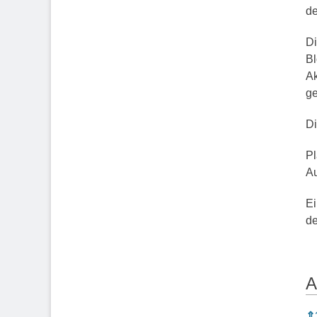
de
Di
Bl
Ak
ge
Di
Pl
Au
Ei
d
A
A
⇑