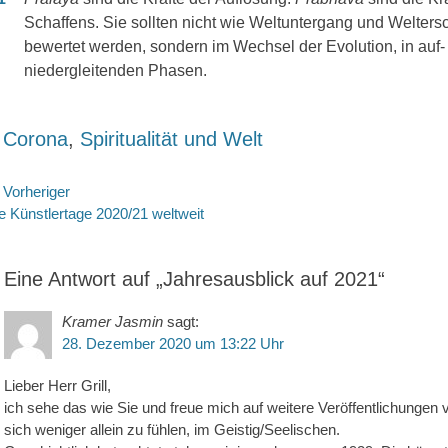
Schaffens. Sie sollten nicht wie Weltuntergang und Welters
bewertet werden, sondern im Wechsel der Evolution, in auf-
niedergleitenden Phasen.
ategorien
Corona
,
Spiritualität und Welt
eitragsnavigation
Vorheriger
rheriger
Nächste
e Künstlertage 2020/21 weltweit
itrag:
Beitrag:
Eine Antwort auf „Jahresausblick auf 2021“
Kramer Jasmin
sagt:
28. Dezember 2020 um 13:22 Uhr
Lieber Herr Grill,
ich sehe das wie Sie und freue mich auf weitere Veröffentlichungen v
sich weniger allein zu fühlen, im Geistig/Seelischen.