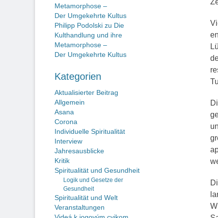
Ze
Metamorphose –
Der Umgekehrte Kultus
Vi
Philipp Podolski
zu
Die
en
Kulthandlung und ihre
Metamorphose –
Lü
Der Umgekehrte Kultus
de
re
Kategorien
T
Aktualisierter Beitrag
Allgemein
Di
Asana
ge
Corona
un
Individuelle Spiritualität
gr
Interview
ap
Jahresausblicke
Kritik
we
Spiritualität und Gesundheit
Logik und Gesetze der
Di
Gesundheit
la
Spiritualität und Welt
Wi
Veranstaltungen
Videá k jogovým cvikom
Sa