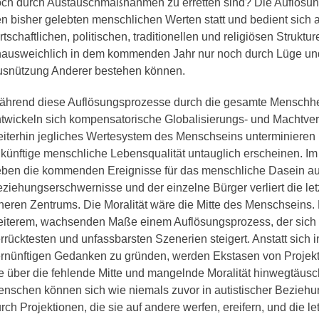
ch durch Austauschmaßnahmen zu erretten sind? Die Auflösung
n bisher gelebten menschlichen Werten statt und bedient sich 
rtschaftlichen, politischen, traditionellen und religiösen Struktur
ausweichlich in dem kommenden Jahr nur noch durch Lüge und
snützung Anderer bestehen können.
hrend diese Auflösungsprozesse durch die gesamte Menschhei
twickeln sich kompensatorische Globalisierungs- und Machtverh
iterhin jegliches Wertesystem des Menschseins unterminieren u
künftige menschliche Lebensqualität untauglich erscheinen. 
ben die kommenden Ereignisse für das menschliche Dasein au
ziehungserschwernisse und der einzelne Bürger verliert die le
neren Zentrums. Die Moralität wäre die Mitte des Menschseins. 
iterem, wachsenden Maße einem Auflösungsprozess, der sich u
rrücktesten und unfassbarsten Szenerien steigert. Anstatt sich
rnünftigen Gedanken zu gründen, werden Ekstasen von Projekti
e über die fehlende Mitte und mangelnde Moralität hinwegtäusc
nschen können sich wie niemals zuvor in autistischer Bezie
rch Projektionen, die sie auf andere werfen, ereifern, und die l