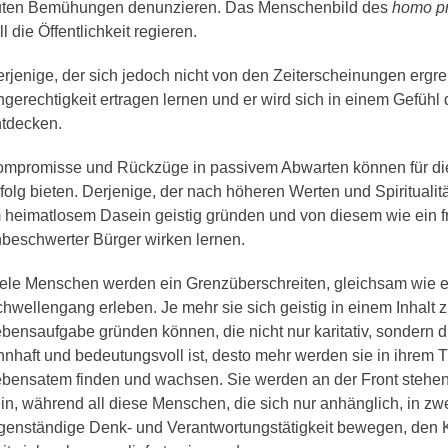
uten Bemühungen denunzieren. Das Menschenbild des
homo pr
ll die Öffentlichkeit regieren.
rjenige, der sich jedoch nicht von den Zeiterscheinungen ergre
gerechtigkeit ertragen lernen und er wird sich in einem Gefühl 
tdecken.
mpromisse und Rückzüge in passivem Abwarten können für die
folg bieten. Derjenige, der nach höheren Werten und Spiritualitä
 heimatlosem Dasein geistig gründen und von diesem wie ein f
beschwerter Bürger wirken lernen.
ele Menschen werden ein Grenzüberschreiten, gleichsam wie e
hwellengang erleben. Je mehr sie sich geistig in einem Inhalt z
bensaufgabe gründen können, die nicht nur karitativ, sondern di
nnhaft und bedeutungsvoll ist, desto mehr werden sie in ihrem 
bensatem finden und wachsen. Sie werden an der Front stehen
in, während all diese Menschen, die sich nur anhänglich, in zw
genständige Denk- und Verantwortungstätigkeit bewegen, den 