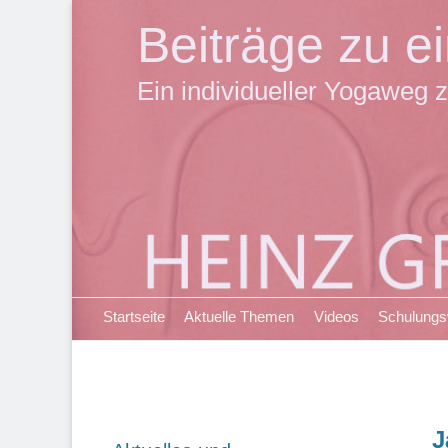
Beiträge zu 
Ein individueller Yogaweg z
Primäres Menü
Zum
Startseite
Aktuelle Themen
Videos
Schulung
Inhalt
springen
J