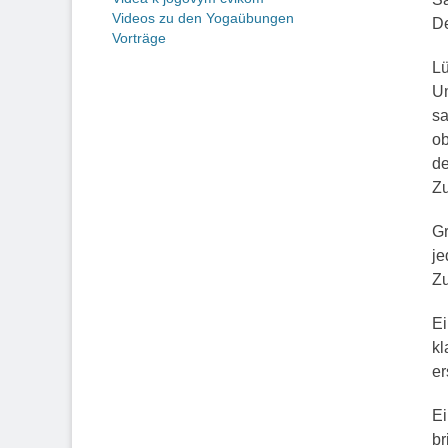
Videos zu den Yogaübungen
De
Vorträge
Lü
Um
sa
ob
de
Z
Gr
je
Zu
Ei
kl
er
Ei
br