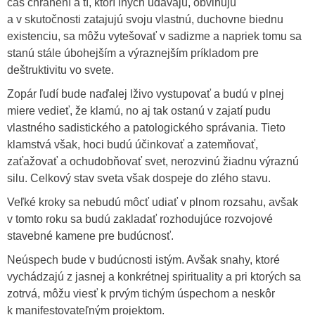
čas chránení a tí, ktorí iných udávajú, obviňujú
a v skutočnosti zatajujú svoju vlastnú, duchovne biednu
existenciu, sa môžu vytešovať v sadizme a napriek tomu sa
stanú stále úbohejším a výraznejším príkladom pre
deštruktivitu vo svete.
Zopár ľudí bude naďalej lživo vystupovať a budú v plnej
miere vedieť, že klamú, no aj tak ostanú v zajatí pudu
vlastného sadistického a patologického správania. Tieto
klamstvá však, hoci budú účinkovať a zatemňovať,
zaťažovať a ochudobňovať svet, nerozvinú žiadnu výraznú
silu. Celkový stav sveta však dospeje do zlého stavu.
Veľké kroky sa nebudú môcť udiať v plnom rozsahu, avšak
v tomto roku sa budú zakladať rozhodujúce rozvojové
stavebné kamene pre budúcnosť.
Neúspech bude v budúcnosti istým. Avšak snahy, ktoré
vychádzajú z jasnej a konkrétnej spirituality a pri ktorých sa
zotrvá, môžu viesť k prvým tichým úspechom a neskôr
k manifestovateľným projektom.