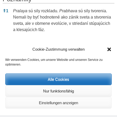
Poznámky
⇑
1
Pralaya
sú sily rozkladu.
Prabhava
sú sily tvorenia.
Nemali by byť hodnotené ako zánik sveta a stvorenia
sveta, ale v obmene evolúcie, v striedaní stúpajúcich
a klesajúcich fáz.
Categories
corona
,
Všeobecne
Cookie-Zustimmung verwalten
Navigácia
Wir verwenden Cookies, um unsere Website und unseren Service zu
← Previous
Next →
optimieren.
Previous
Next
Umelecko-tvorivé dni 2020/21,
Výhľad pre rok 2021 – 2. časť
v
post:
post:
celosvetovo
článku
Alle Cookies
Pridaj komentár
Nur funktionsfähig
Vaša e-mailová adresa nebude zverejnená.
Vyžadované polia
sú označené
*
Einstellungen anzeigen
Komentár
*