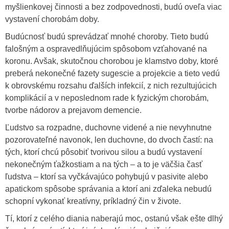
myšlienkovej činnosti a bez zodpovednosti, budú oveľa viac
vystavení chorobám doby.
Budúcnosť budú sprevádzať mnohé choroby. Tieto budú
falošným a ospravedlňujúcim spôsobom vzťahované na
koronu. Avšak, skutočnou chorobou je klamstvo doby, ktoré
preberá nekonečné fazety sugescie a projekcie a tieto vedú
k obrovskému rozsahu ďalších infekcií, z nich rezultujúcich
komplikácií a v neposlednom rade k fyzickým chorobám,
tvorbe nádorov a prejavom demencie.
Ľudstvo sa rozpadne, duchovne videné a nie nevyhnutne
pozorovateľné navonok, len duchovne, do dvoch častí: na
tých, ktorí chcú pôsobiť tvorivou silou a budú vystavení
nekonečným ťažkostiam a na tých – a to je väčšia časť
ľudstva – ktorí sa vyčkávajúco pohybujú v pasivite alebo
apatickom spôsobe správania a ktorí ani zďaleka nebudú
schopní vykonať kreatívny, príkladný čin v živote.
Tí, ktorí z celého diania naberajú moc, ostanú však ešte dlhý