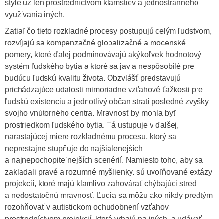
štýle už len prostredníctvom klamstiev a jednostranného
využívania iných.
Zatiaľ čo tieto rozkladné procesy postupujú celým ľudstvom,
rozvíjajú sa kompenzačné globalizačné a mocenské
pomery, ktoré ďalej podmínovávajú akýkoľvek hodnotový
systém ľudského bytia a ktoré sa javia nespôsobilé pre
budúcu ľudskú kvalitu života. Obzvlášť predstavujú
prichádzajúce udalosti mimoriadne vzťahové ťažkosti pre
ľudskú existenciu a jednotlivý občan stratí posledné zvyšky
svojho vnútorného centra. Mravnosť by mohla byť
prostriedkom ľudského bytia. Tá ustupuje v ďalšej,
narastajúcej miere rozkladnému procesu, ktorý sa
neprestajne stupňuje do najšialenejších
a najnepochopiteľnejších scenérií. Namiesto toho, aby sa
zakladali pravé a rozumné myšlienky, sú uvoľňované extázy
projekcií, ktoré majú klamlivo zahovárať chýbajúci stred
a nedostatočnú mravnosť. Ľudia sa môžu ako nikdy predtým
rozohňovať v autistickom ochudobnení vzťahov
prostredníctvom projekcií, ktoré vrhajú na iných, a udávať