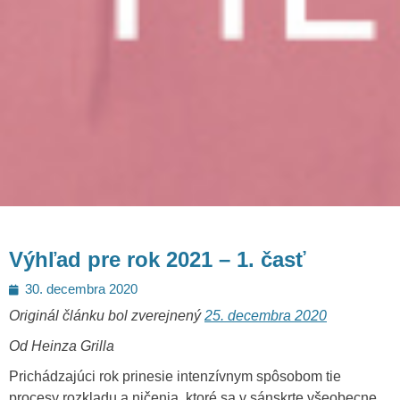
Výhľad pre rok 2021 – 1. časť
Posted
30. decembra 2020
on
Originál článku bol zverejnený
25. decembra 2020
Od Heinza Grilla
Prichádzajúci rok prinesie intenzívnym spôsobom tie
procesy rozkladu a ničenia, ktoré sa v sánskrte všeobecne