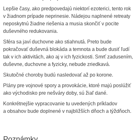
Lepšie časy, ako predpovedajú niektorí ezoterici, tento rok
v žiadnom prípade neprinesie. Nádejou naplnené retreaty
neposkytnú žiadne riešenia a musia skončiť v pocite
duševného redukovania.
Sféra sa javí duchovne ako stiahnutá. Preto bude
pokračovať duševná blokáda a temnota a bude dusiť ľudí
tak v ich aktivitách, ako aj v ich fyzickosti. Smrť zadusením,
duševne, duchovne a fyzicky, nebude zriedkavá.
Skutočné choroby budú nasledovať až po korone.
Plány pre vojnové spory a provokácie, ktoré majú poslúžiť
ako východisko pre nešváry doby, sú žiaľ dané.
Konkrétnejšie vypracovanie tu uvedených príkladov
a obsahov bude doplnené v najbližších dňoch a týždňoch.
Poznámky