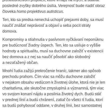
posledné zvyšky dobrého úsilia. Verejnosť bude riadiť obraz
človeka
homo projektivus autisticus
.
Ten, kto sa predsa nenechá uchopiť prejavmi doby, sa musí
naučiť znášať neprávosť a objaví u seba pocit straty
domova.
Kompromisy a stiahnutia v pasívnom vyčkávaní neponúknu
pre budúcnosť žiadny úspech. Ten, kto sa usiluje o vyššie
hodnoty a spiritualitu, musí sa duchovne založiť v existencii
bez domova a z nej sa naučiť pôsobiť ako slobodný
a nezaťažený občan.
Mnohí ľudia zažijú prekročenie hraníc, takmer ako spôsob
prechodu prahom. Čím viac sa môžu duchovne založiť
v nejakom obsahu vedúcom k životnej úlohe, ktorá nie je len
charitatívna, ale skutočne zmysluplná a významná, tým viac
vo svojom konaní nájdu a posilnia životný dych. Budú stáť
v prednej línií a budú chránení, zatiaľ čo všetci tí ľudia, ktorí
sa budú pohybovať oddane, v druhej línii, bez samostatnej