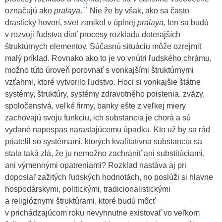
1)
označujú ako
pralaya
.
Nie že by však, ako sa často
drasticky hovorí, svet zanikol v úplnej
pralaya
, len sa budú
v rozvoji ľudstva diať procesy rozkladu doterajších
štruktúrnych elementov. Súčasnú situáciu môže ozrejmiť
malý príklad. Rovnako ako to je vo vnútri ľudského chrámu,
možno túto úroveň porovnať s vonkajšími štruktúrnymi
vzťahmi, ktoré vytvorilo ľudstvo. Hoci si vonkajšie štátne
systémy, štruktúry, systémy zdravotného poistenia, zväzy,
spoločenstvá, veľké firmy, banky ešte z veľkej miery
zachovajú svoju funkciu, ich substancia je chorá a sú
vydané napospas narastajúcemu úpadku. Kto už by sa rád
priatelil so systémami, ktorých kvalitatívna substancia sa
stala taká zlá, že ju nemožno zachrániť ani substitúciami,
ani výmennými opatreniami? Rozklad nastáva aj pri
doposiaľ zažitých ľudských hodnotách, no poslúži si hlavne
hospodárskymi, politickými, tradicionalistickými
a religióznymi štruktúrami, ktoré budú môcť
v prichádzajúcom roku nevyhnutne existovať vo veľkom