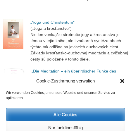
.
„Yoga und Christentum“
(„Joga a kresťanstvo“)
Nie len vonkajšie stretnutie jogy a kresťanstva je
témou v tejto knihe, ale i vnútorná syntéza oboch
týchto tak odlišne sa javiacich duchovných ciest.
Základy kresťansko-duchovnej meditácie a cvičebnej
cesty sú položené v tomto diele.
„Die Meditation – ein überirdischer Funke des
Denkens“
Cookie-Zustimmung verwalten
(„Meditácia – nadpozemská iskra myslenia“)
Brožúra s prednáškami Heinza Grilla k téme
Wir verwenden Cookies, um unsere Website und unseren Service zu
optimieren.
Alle Cookies
Nur funktionsfähig