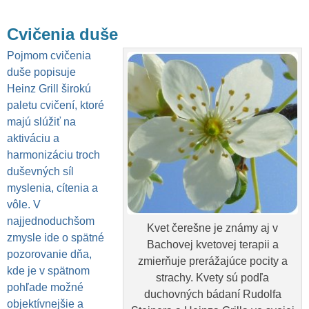
Cvičenia duše
Pojmom cvičenia
duše popisuje
Heinz Grill širokú
paletu cvičení, ktoré
majú slúžiť na
aktiváciu a
harmonizáciu troch
duševných síl
myslenia, cítenia a
vôle. V
najjednoduchšom
Kvet čerešne je známy aj v
zmysle ide o spätné
Bachovej kvetovej terapii a
pozorovanie dňa,
zmierňuje prerážajúce pocity a
kde je v spätnom
strachy. Kvety sú podľa
pohľade možné
duchovných bádaní Rudolfa
objektívnejšie a