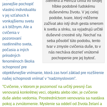
Steinera a Heinza Grilla vo svojej
jasnejšie pochopiť
hĺbke podobné ľudskému
vlastnú individualitu
duševnému životu. V jej celej
v jej vzťahoch k
podobe, tvare, ktorý môžeme
vonkajšiemu svetu
zažívat ako istý druh gesta smerom
a k blížnym. Ale a
k svetlu a slnku, sa vyjadrujú určité
cvičenia v
duševné cnostné sily. Nechať na
pozorovaní
seba pôsobiť túto podobu, tento
rastlinného sveta,
tvar v zmysle cvičenia duše, to v
počasia a iných
nás necháva dozrieť vnútorné
prírodných
pochopenie pre jej bytosť.
fenoménoch školia
schopnosť pre
objektívnejšie vnímanie, ktorá zas tvorí základ pre rozšírenie
našej schopnosti vnímať v “nadzmyslovom”.
”Cvičenie, v ktorom je pozornosť na určitý presný čas
venovaná konkrétnej veci, objektu alebo idei, je cvičenie
duše alebo vedomia. Prostredníctvom venovania sa nastáva
pokoj a zvnútornenie. Myslenie sa oddelí od života želaní a