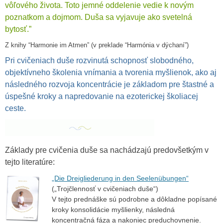
vôľového života. Toto jemné oddelenie vedie k novým
poznatkom a dojmom. Duša sa vyjavuje ako svetelná
bytosť.”
Z knihy “Harmonie im Atmen” (v preklade “Harmónia v dýchaní”)
Pri cvičeniach duše rozvinutá schopnosť slobodného,
objektívneho školenia vnímania a tvorenia myšlienok, ako aj
následného rozvoja koncentrácie je základom pre štastné a
úspešné kroky a napredovanie na ezoterickej školiacej
ceste.
Základy pre cvičenia duše sa nachádzajú predovšetkým v
tejto literatúre:
„Die Dreigliederung in den Seelenübungen“
(„Trojčlennosť v cvičeniach duše“)
V tejto prednáške sú podrobne a dôkladne popísané
kroky konsolidácie myšlienky, následná
koncentračná fáza a nakoniec preduchovnenie.