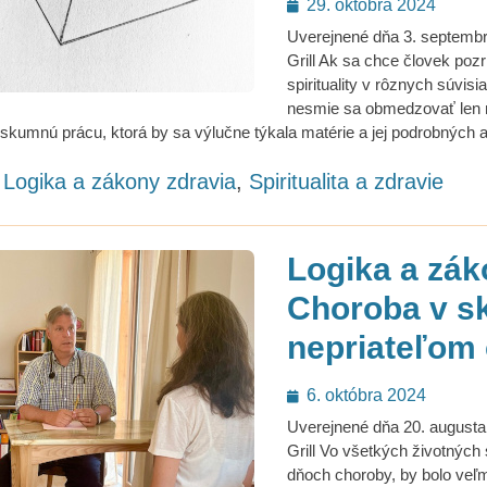
Posted
29. októbra 2024
on
Uverejnené dňa 3. septembr
Grill Ak sa chce človek pozr
spirituality v rôznych súvis
nesmie sa obmedzovať len 
skumnú prácu, ktorá by sa výlučne týkala matérie a jej podrobných 
ategories
Logika a zákony zdravia
,
Spiritualita a zdravie
Logika a zák
Choroba v sk
nepriateľom
Posted
6. októbra 2024
on
Uverejnené dňa 20. augusta
Grill Vo všetkých životných 
dňoch choroby, by bolo veľ