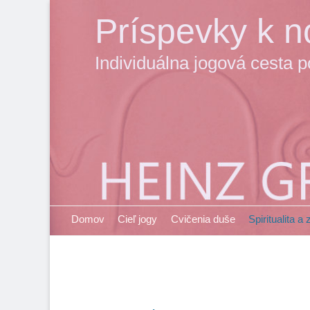
Príspevky k no
Individuálna jogová cesta 
Primary Menu
Skip
Domov
Cieľ jogy
Cvičenia duše
Spiritualita a
to
content