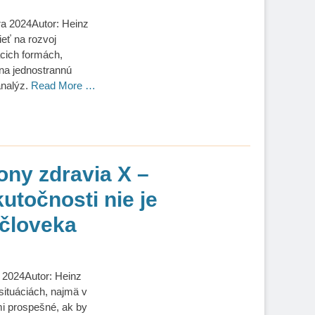
a 2024Autor: Heinz
ieť na rozvoj
iacich formách,
na jednostrannú
analýz.
Read More …
ony zdravia X –
utočnosti nie je
 človeka
 2024Autor: Heinz
situáciách, najmä v
mi prospešné, ak by