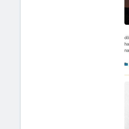
dô
ha
na
C