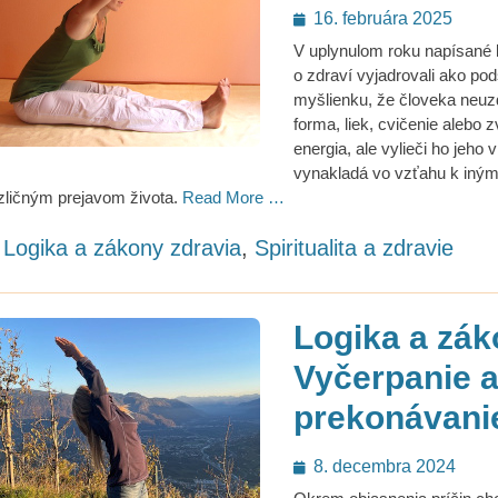
Posted
16. februára 2025
on
V uplynulom roku napísané 
o zdraví vyjadrovali ako po
myšlienku, že človeka neuz
forma, liek, cvičenie alebo
energia, ale vylieči ho jeho v
vynakladá vo vzťahu k iný
zličným prejavom života.
Read More …
ategories
Logika a zákony zdravia
,
Spiritualita a zdravie
Logika a zák
Vyčerpanie 
prekonávanie
Posted
8. decembra 2024
on