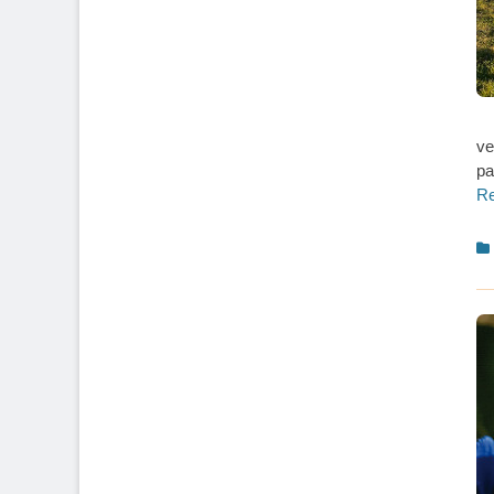
ve
pa
R
C