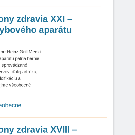
ony zdravia XXI –
hybového aparátu
or: Heinz Grill Medzi
parátu patria hernie
ne sprevádzané
vov, ďalej artróza,
cifikáciu a
rejme všeobecné
eobecne
ony zdravia XVIII –