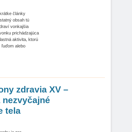
krátke články
dstatný obsah tú
draví vonkajšia
 zvonku prichádzajúca
lastná aktivita, ktorú
m ľuďom alebo
ony zdravia XV –
a nezvyčajné
 tela