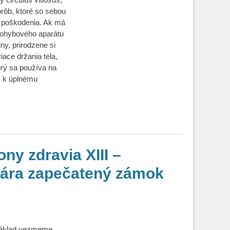
rôb, ktoré so sebou
e poškodenia. Ak má
 pohybového aparátu
iny, prirodzene si
iace držania tela,
orý sa používa na
ž k úplnému
ny zdravia XIII –
vára zapečatený zámok
 základ vezmeme