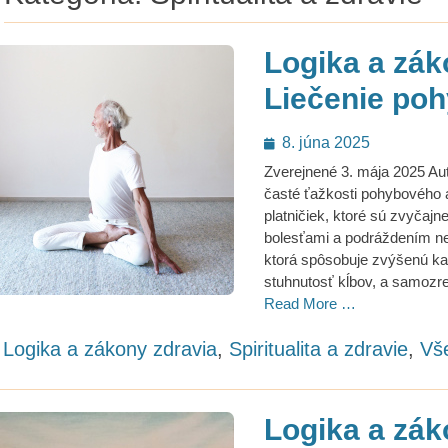
Logika a zák
Liečenie po
Posted
8. júna 2025
on
Zverejnené 3. mája 2025 Aut
časté ťažkosti pohybového a
platničiek, ktoré sú zvyčaj
bolesťami a podráždením ner
ktorá spôsobuje zvýšenú kal
stuhnutosť kĺbov, a samoz
Read More …
ategories
Logika a zákony zdravia
,
Spiritualita a zdravie
,
Vš
Logika a zák