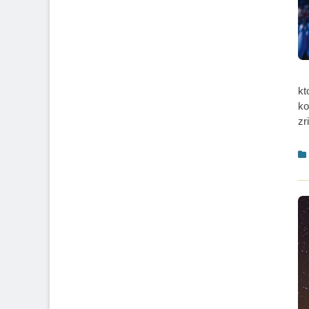
kt
ko
zr
C