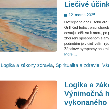
Liečivé účin
Posted
12. marca 2025
on
Uverejnené dňa 8. februára
Grill Keď ľudia trpiaci choro
cestujú liečiť sa k moru, p
zhoršení spôsobenom slan
podnebím je vidieť veľmi rý
Zápalové symptómy sa zmie
More …
ategories
Logika a zákony zdravia
,
Spiritualita a zdravie
,
Vš
Logika a zák
Výnimočná h
vykonaného 