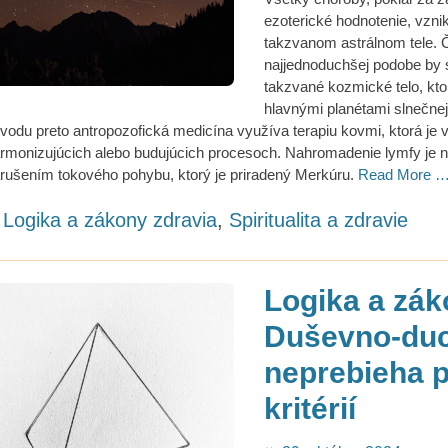
ezoterické hodnotenie, vznik
takzvanom astrálnom tele. Č
najjednoduchšej podobe by 
takzvané kozmické telo, kt
hlavnými planétami slnečnej
vodu preto antropozofická medicína využíva terapiu kovmi, ktorá je v
rmonizujúcich alebo budujúcich procesoch. Nahromadenie lymfy je 
rušením tokového pohybu, ktorý je priradený Merkúru.
Read More 
ategories
Logika a zákony zdravia
,
Spiritualita a zdravie
Logika a zák
Duševno-duc
neprebieha 
kritérií