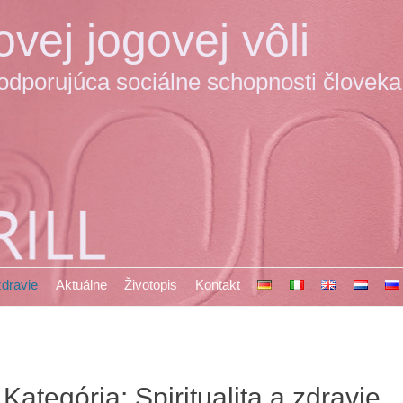
vej jogovej vôli
podporujúca sociálne schopnosti človeka
 zdravie
Aktuálne
Životopis
Kontakt
Kategória:
Spiritualita a zdravie