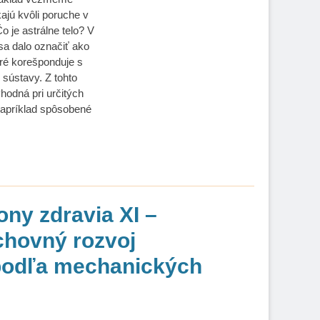
ajú kvôli poruche v
o je astrálne telo? V
sa dalo označiť ako
oré korešponduje s
 sústavy. Z tohto
hodná pri určitých
napríklad spôsobené
…
ony zdravia XI –
hovný rozvoj
podľa mechanických