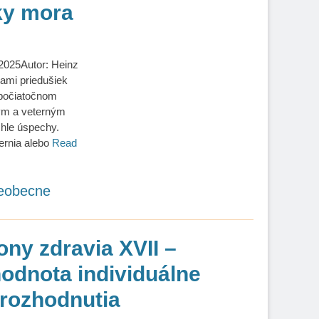
ky mora
 2025Autor: Heinz
bami priedušiek
o počiatočnom
ým a veterným
chle úspechy.
rnia alebo
Read
eobecne
ony zdravia XVII –
odnota individuálne
rozhodnutia