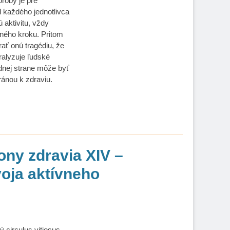
roby je pre
d každého jednotlivca
 aktivitu, vždy
tného kroku. Pritom
ať onú tragédiu, že
ralyzuje ľudské
ednej strane môže byť
ránou k zdraviu.
ony zdravia XIV –
voja aktívneho
 circulus vitiosus,