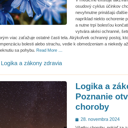
osudový cyklus účinkov cho
nevyhnutne prinášajú ďalši
napríklad niekto ochorenie
a nutne trpí bolesťou končat
vytvára akési ochranné, šetr
orým viac zaťažuje ostatné časti tela. Akýkoľvek ochranný postoj, kt
mpenzáciu bolesti alebo strachu, vedie k obmedzeniam a niekedy a
ieknutiu sa pohybu.
Read More …
ategories
Logika a zákony zdravia
Logika a záko
Poznanie ot
choroby
Posted
28. novembra 2024
on
Všetky choroby, pokiaľ za