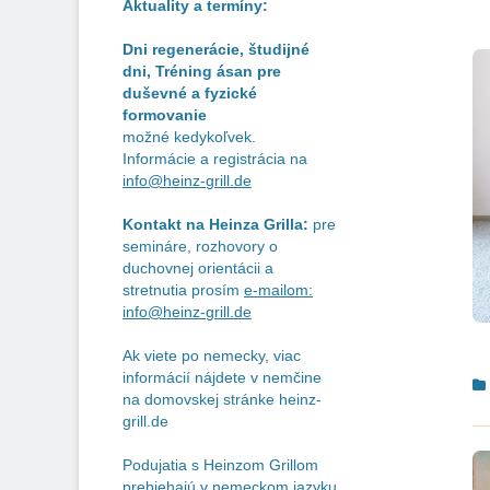
Aktuality a termíny:
Dni regenerácie, študijné
dni, Tréning ásan pre
duševné a fyzické
formovanie
možné kedykoľvek.
Informácie a registrácia na
info@heinz-grill.de
Kontakt na Heinza Grilla:
pre
semináre, rozhovory o
duchovnej orientácii a
stretnutia prosím
e-mailom:
info@heinz-grill.de
Ak viete po nemecky, viac
C
informácií nájdete v nemčine
na domovskej stránke heinz-
grill.de
Podujatia s Heinzom Grillom
prebiehajú v nemeckom jazyku.