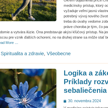
Okrem objasnenia príčin cho
medicínsky prístup, ktorý o
vyžaduje veľmi jasnú vlastnú
potrebný vývoj nového živo
treba do úvahy vedome zobr
práve choroba je tým, čo pa
domie a vytvára ilúzie. Ona predstavuje akýsi kľúčový prístup. Na j
scou pre vznik ďalších ochorení, no na druhej strane sa môže stať b
ead More …
ategories
Spiritualita a zdravie
,
Všeobecne
Logika a zák
Príklady roz
sebaliečenia
Posted
30. novembra 2024
on
V medicíne existuje takzvaný