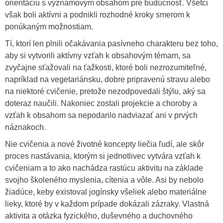
orientáciu s významovým obsahom pre budúcnosť. Všetci
však boli aktívni a podnikli rozhodné kroky smerom k
ponúkaným možnostiam.
Tí, ktorí len plnili očakávania pasívneho charakteru bez toho,
aby si vytvorili aktívny vzťah k obsahovým témam, sa
zvyčajne sťažovali na ťažkosti, ktoré boli nezrozumiteľné,
napríklad na vegetariánsku, dobre pripravenú stravu alebo
na niektoré cvičenie, pretože nezodpovedali štýlu, aký sa
doteraz naučili. Nakoniec zostali projekcie a choroby a
vzťah k obsahom sa nepodarilo nadviazať ani v prvých
náznakoch.
Nie cvičenia a nové životné koncepty liečia ľudí, ale skôr
proces nastávania, ktorým si jednotlivec vytvára vzťah k
cvičeniam a to ako nachádza rastúcu aktivitu na základe
svojho školeného myslenia, cítenia a vôle. Asi by nebolo
žiadúce, keby existoval jogínsky všeliek alebo materiálne
lieky, ktoré by v každom prípade dokázali zázraky. Vlastná
aktivita a otázka fyzického, duševného a duchovného