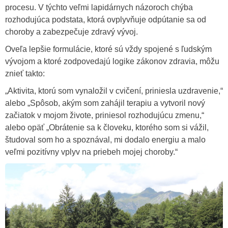
procesu. V týchto veľmi lapidárnych názoroch chýba
rozhodujúca podstata, ktorá ovplyvňuje odpútanie sa od
choroby a zabezpečuje zdravý vývoj.
Oveľa lepšie formulácie, ktoré sú vždy spojené s ľudským
vývojom a ktoré zodpovedajú logike zákonov zdravia, môžu
znieť takto:
„Aktivita, ktorú som vynaložil v cvičení, priniesla uzdravenie,“
alebo „Spôsob, akým som zahájil terapiu a vytvoril nový
začiatok v mojom živote, priniesol rozhodujúcu zmenu,“
alebo opäť „Obrátenie sa k človeku, ktorého som si vážil,
študoval som ho a spoznával, mi dodalo energiu a malo
veľmi pozitívny vplyv na priebeh mojej choroby.“