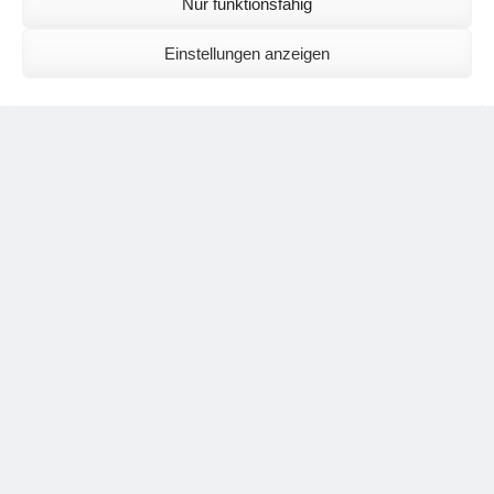
Nur funktionsfähig
Einstellungen anzeigen
Školenie vzpriameného držania tela predstavuje zdravú
vlastnú aktivitu.
Categories
Logika a zákony zdravia
,
Spiritualita a zdravie