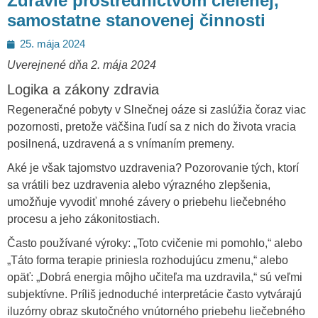
Zdravie prostredníctvom cielenej,
samostatne stanovenej činnosti
Posted
25. mája 2024
on
Uverejnené dňa 2. mája 2024
Logika a zákony zdravia
Regeneračné pobyty v Slnečnej oáze si zaslúžia čoraz viac
pozornosti, pretože väčšina ľudí sa z nich do života vracia
posilnená, uzdravená a s vnímaním premeny.
Aké je však tajomstvo uzdravenia? Pozorovanie tých, ktorí
sa vrátili bez uzdravenia alebo výrazného zlepšenia,
umožňuje vyvodiť mnohé závery o priebehu liečebného
procesu a jeho zákonitostiach.
Často používané výroky: „Toto cvičenie mi pomohlo,“ alebo
„Táto forma terapie priniesla rozhodujúcu zmenu,“ alebo
opäť: „Dobrá energia môjho učiteľa ma uzdravila,“ sú veľmi
subjektívne. Príliš jednoduché interpretácie často vytvárajú
iluzórny obraz skutočného vnútorného priebehu liečebného