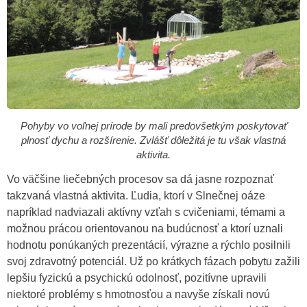
Pohyby vo voľnej prírode by mali predovšetkým poskytovať
plnosť dychu a rozšírenie. Zvlášť dôležitá je tu však vlastná
aktivita.
Vo väčšine liečebných procesov sa dá jasne rozpoznať
takzvaná vlastná aktivita. Ľudia, ktorí v Slnečnej oáze
napríklad nadviazali aktívny vzťah s cvičeniami, témami a
možnou prácou orientovanou na budúcnosť a ktorí uznali
hodnotu ponúkaných prezentácií, výrazne a rýchlo posilnili
svoj zdravotný potenciál. Už po krátkych fázach pobytu zažili
lepšiu fyzickú a psychickú odolnosť, pozitívne upravili
niektoré problémy s hmotnosťou a navyše získali novú