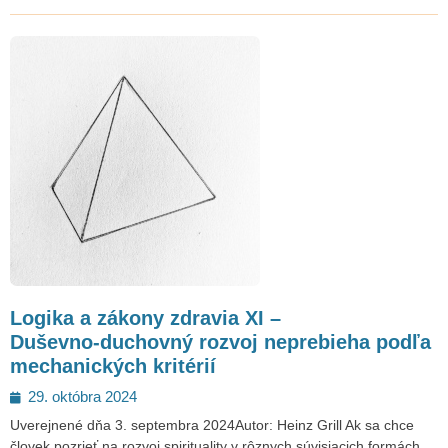
Logika a zákony zdravia XI –
Duševno-duchovný rozvoj neprebieha podľa
mechanických kritérií
Posted
29. októbra 2024
on
Uverejnené dňa 3. septembra 2024Autor: Heinz Grill Ak sa chce
človek pozrieť na rozvoj spirituality v rôznych súvisiacich formách,