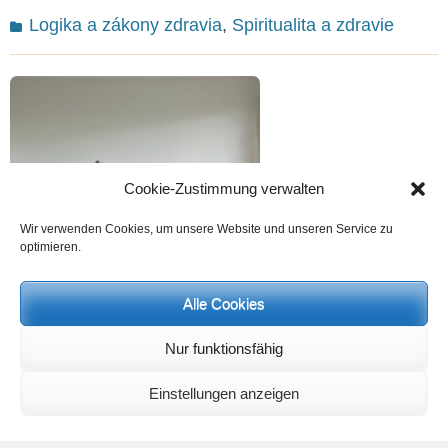
Categories
Logika a zákony zdravia
,
Spiritualita a zdravie
Cookie-Zustimmung verwalten
Wir verwenden Cookies, um unsere Website und unseren Service zu
optimieren.
Alle Cookies
Nur funktionsfähig
Logika a zákony zdravia IV –
Liečebné prístupy formou fyzického cvičenia
Einstellungen anzeigen
Posted
6. júna 2024
on
Aktivita, ktorá prebieha pomocou rôznych fyzických cvičení, vedie