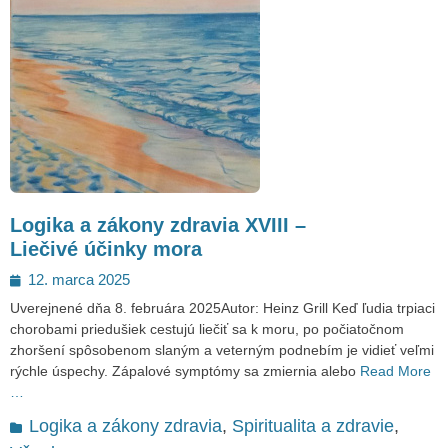
Logika a zákony zdravia XVIII –
Liečivé účinky mora
Posted
12. marca 2025
on
Uverejnené dňa 8. februára 2025Autor: Heinz Grill Keď ľudia trpiaci
chorobami priedušiek cestujú liečiť sa k moru, po počiatočnom
zhoršení spôsobenom slaným a veterným podnebím je vidieť veľmi
rýchle úspechy. Zápalové symptómy sa zmiernia alebo
Read More
…
Categories
Logika a zákony zdravia
,
Spiritualita a zdravie
,