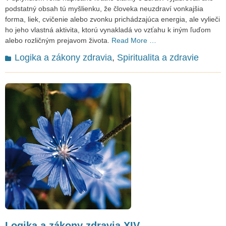
podstatný obsah tú myšlienku, že človeka neuzdraví vonkajšia
forma, liek, cvičenie alebo zvonku prichádzajúca energia, ale vylieči
ho jeho vlastná aktivita, ktorú vynakladá vo vzťahu k iným ľuďom
alebo rozličným prejavom života.
Read More …
Categories
Logika a zákony zdravia
,
Spiritualita a zdravie
Logika a zákony zdravia XIV –