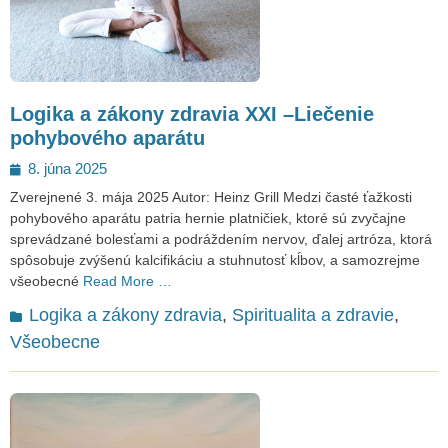
Logika a zákony zdravia XXI –Liečenie
pohybového aparátu
Posted
8. júna 2025
on
Zverejnené 3. mája 2025 Autor: Heinz Grill Medzi časté ťažkosti
pohybového aparátu patria hernie platničiek, ktoré sú zvyčajne
sprevádzané bolesťami a podráždením nervov, ďalej artróza, ktorá
spôsobuje zvýšenú kalcifikáciu a stuhnutosť kĺbov, a samozrejme
všeobecné
Read More …
Categories
Logika a zákony zdravia
,
Spiritualita a zdravie
,
Všeobecne