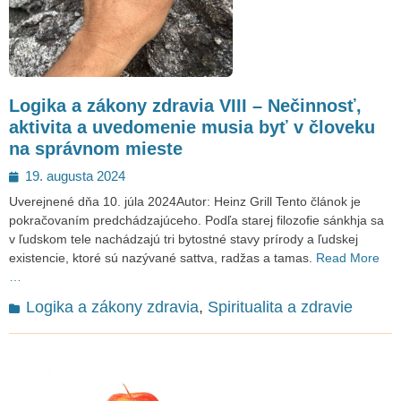
Logika a zákony zdravia VIII – Nečinnosť,
aktivita a uvedomenie musia byť v človeku
na správnom mieste
Posted
19. augusta 2024
on
Uverejnené dňa 10. júla 2024Autor: Heinz Grill Tento článok je
pokračovaním predchádzajúceho. Podľa starej filozofie sánkhja sa
v ľudskom tele nachádzajú tri bytostné stavy prírody a ľudskej
existencie, ktoré sú nazývané sattva, radžas a tamas.
Read More
…
Categories
Logika a zákony zdravia
,
Spiritualita a zdravie