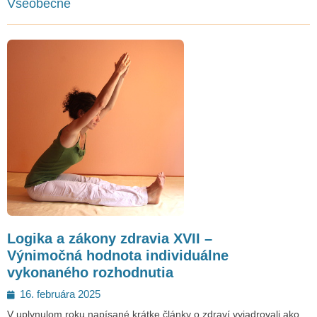
Všeobecne
Logika a zákony zdravia XVII –
Výnimočná hodnota individuálne
vykonaného rozhodnutia
Posted
16. februára 2025
on
V uplynulom roku napísané krátke články o zdraví vyjadrovali ako