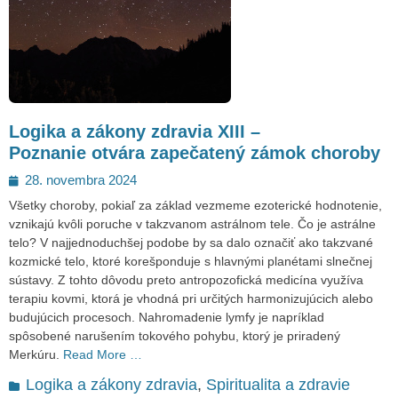
Logika a zákony zdravia XIII –
Poznanie otvára zapečatený zámok choroby
Posted
28. novembra 2024
on
Všetky choroby, pokiaľ za základ vezmeme ezoterické hodnotenie,
vznikajú kvôli poruche v takzvanom astrálnom tele. Čo je astrálne
telo? V najjednoduchšej podobe by sa dalo označiť ako takzvané
kozmické telo, ktoré korešponduje s hlavnými planétami slnečnej
sústavy. Z tohto dôvodu preto antropozofická medicína využíva
terapiu kovmi, ktorá je vhodná pri určitých harmonizujúcich alebo
budujúcich procesoch. Nahromadenie lymfy je napríklad
spôsobené narušením tokového pohybu, ktorý je priradený
Merkúru.
Read More …
Categories
Logika a zákony zdravia
,
Spiritualita a zdravie