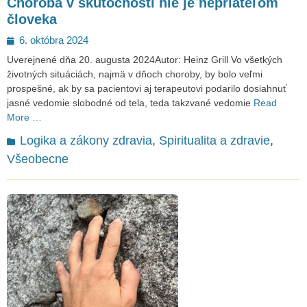
Choroba v skutočnosti nie je nepriateľom
človeka
Posted
6. októbra 2024
on
Uverejnené dňa 20. augusta 2024Autor: Heinz Grill Vo všetkých
životných situáciách, najmä v dňoch choroby, by bolo veľmi
prospešné, ak by sa pacientovi aj terapeutovi podarilo dosiahnuť
jasné vedomie slobodné od tela, teda takzvané vedomie
Read
More …
Categories
Logika a zákony zdravia
,
Spiritualita a zdravie
,
Všeobecne