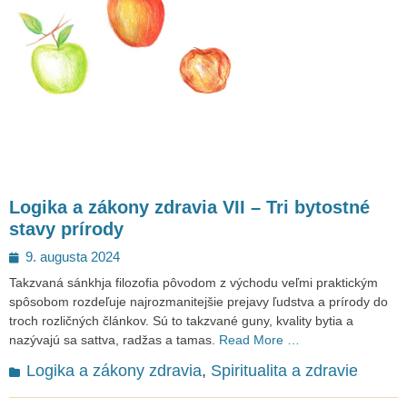
Logika a zákony zdravia VII – Tri bytostné
stavy prírody
Posted
9. augusta 2024
on
Takzvaná sánkhja filozofia pôvodom z východu veľmi praktickým
spôsobom rozdeľuje najrozmanitejšie prejavy ľudstva a prírody do
troch rozličných článkov. Sú to takzvané guny, kvality bytia a
nazývajú sa sattva, radžas a tamas.
Read More …
Categories
Logika a zákony zdravia
,
Spiritualita a zdravie