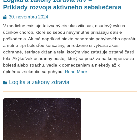
Príklady rozvoja aktívneho sebaliečenia
Posted
30. novembra 2024
on
V medicíne existuje takzvaný circulus vitiosus, osudový cyklus
účinkov chorôb, ktoré so sebou nevyhnutne prinášajú ďalšie
poškodenia. Ak má napríklad niekto ochorenie pohybového aparátu
a nutne trpí bolesťou končatiny, prirodzene si vytvára akési
ochranné, šetriace držania tela, ktorým viac zaťažuje ostatné časti
tela. Akýkoľvek ochranný postoj, ktorý sa používa na kompenzáciu
bolesti alebo strachu, vedie k obmedzeniam a niekedy až k
úplnému zrieknutiu sa pohybu.
Read More …
Categories
Logika a zákony zdravia