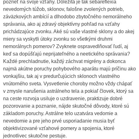
pozrieť na svoje vzťahy. Dôležitá je tak sebareflexia
nevedomých túžob, sklonov, falošne zvolených potrieb,
záväzkových ambícií a dlhodobo zbytočného nemorálneho
správania, ako aj zdravý objektívny pohľad na vzťahy
prichádzajúce zvonku. Aké sú vaše vlastné sklony a do akej
miery sa vyskytli útoky zvonku so všetkými druhmi
nemorálnych pomerov? Zvyknete ospravedlňovať ľudí, aj
keď sa dopúšťajú neprijateľného a neetického správania?
Každé prechladnutie, každý záchvat migrény a dokonca
najmä akútne poruchy pohybového aparátu majú príčinu ako
vonkajšiu, tak aj v predurčujúcich sklonoch vlastného
vnútorného sveta. Vysvetlenie choroby možno vždy chápať
v zmysle narušenia astrálneho tela a pokiaľ človek, ktorý sa
na ceste rozvoja usiluje o uzdravenie, praktizuje dobré
pozorovanie a poznanie, nájde skutočné dôvody, ktoré sú
základom poruchy. Astrálne telo uzatvára vedomie a
nevedomie a pre jeho prvé usporiadanie musia byť
objektivizované vzťahové pomery a spojenia, ktoré
jednotlivec skutočne pestuje.