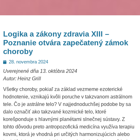
Logika a zákony zdravia XIII –
Poznanie otvára zapečatený zámok
choroby
Posted
28. novembra 2024
on
Uverejnené dňa 13. októbra 2024
Autor: Heinz Grill
Všetky choroby, pokiaľ za základ vezmeme ezoterické
hodnotenie, vznikajú kvôli poruche v takzvanom astrálnom
tele. Čo je astrálne telo? V najjednoduchšej podobe by sa
dalo označiť ako takzvané kozmické telo, ktoré
korešponduje s hlavnými planétami slnečnej sústavy. Z
tohto dôvodu preto antropozofická medicína využíva terapiu
kovmi, ktorá je vhodná pri určitých harmonizujúcich alebo