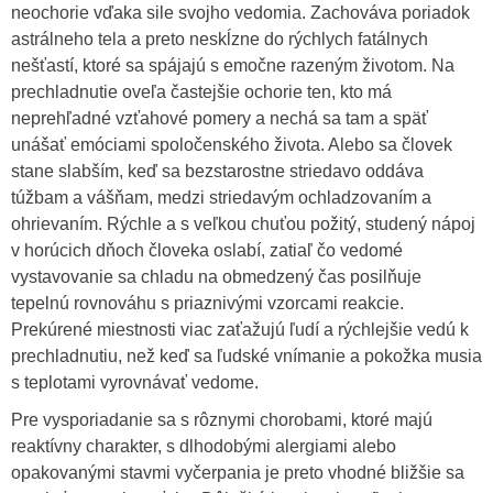
neochorie vďaka sile svojho vedomia. Zachováva poriadok
astrálneho tela a preto neskĺzne do rýchlych fatálnych
nešťastí, ktoré sa spájajú s emočne razeným životom. Na
prechladnutie oveľa častejšie ochorie ten, kto má
neprehľadné vzťahové pomery a nechá sa tam a späť
unášať emóciami spoločenského života. Alebo sa človek
stane slabším, keď sa bezstarostne striedavo oddáva
túžbam a vášňam, medzi striedavým ochladzovaním a
ohrievaním. Rýchle a s veľkou chuťou požitý, studený nápoj
v horúcich dňoch človeka oslabí, zatiaľ čo vedomé
vystavovanie sa chladu na obmedzený čas posilňuje
tepelnú rovnováhu s priaznivými vzorcami reakcie.
Prekúrené miestnosti viac zaťažujú ľudí a rýchlejšie vedú k
prechladnutiu, než keď sa ľudské vnímanie a pokožka musia
s teplotami vyrovnávať vedome.
Pre vysporiadanie sa s rôznymi chorobami, ktoré majú
reaktívny charakter, s dlhodobými alergiami alebo
opakovanými stavmi vyčerpania je preto vhodné bližšie sa