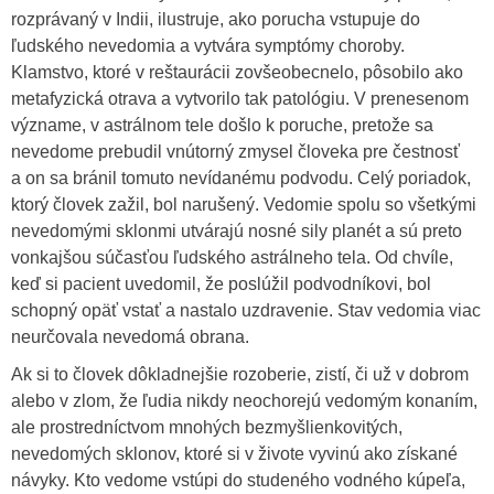
rozprávaný v Indii, ilustruje, ako porucha vstupuje do
ľudského nevedomia a vytvára symptómy choroby.
Klamstvo, ktoré v reštaurácii zovšeobecnelo, pôsobilo ako
metafyzická otrava a vytvorilo tak patológiu. V prenesenom
význame, v astrálnom tele došlo k poruche, pretože sa
nevedome prebudil vnútorný zmysel človeka pre čestnosť
a on sa bránil tomuto nevídanému podvodu. Celý poriadok,
ktorý človek zažil, bol narušený. Vedomie spolu so všetkými
nevedomými sklonmi utvárajú nosné sily planét a sú preto
vonkajšou súčasťou ľudského astrálneho tela. Od chvíle,
keď si pacient uvedomil, že poslúžil podvodníkovi, bol
schopný opäť vstať a nastalo uzdravenie. Stav vedomia viac
neurčovala nevedomá obrana.
Ak si to človek dôkladnejšie rozoberie, zistí, či už v dobrom
alebo v zlom, že ľudia nikdy neochorejú vedomým konaním,
ale prostredníctvom mnohých bezmyšlienkovitých,
nevedomých sklonov, ktoré si v živote vyvinú ako získané
návyky. Kto vedome vstúpi do studeného vodného kúpeľa,