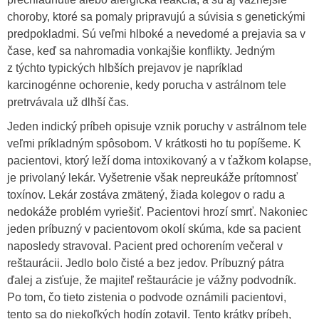
choroby, ktoré sa pomaly pripravujú a súvisia s genetickými
predpokladmi. Sú veľmi hlboké a nevedomé a prejavia sa v
čase, keď sa nahromadia vonkajšie konflikty. Jedným
z týchto typických hlbších prejavov je napríklad
karcinogénne ochorenie, kedy porucha v astrálnom tele
pretrvávala už dlhší čas.
Jeden indický príbeh opisuje vznik poruchy v astrálnom tele
veľmi príkladným spôsobom. V krátkosti ho tu popíšeme. K
pacientovi, ktorý leží doma intoxikovaný a v ťažkom kolapse,
je privolaný lekár. Vyšetrenie však nepreukáže prítomnosť
toxínov. Lekár zostáva zmätený, žiada kolegov o radu a
nedokáže problém vyriešiť. Pacientovi hrozí smrť. Nakoniec
jeden príbuzný v pacientovom okolí skúma, kde sa pacient
naposledy stravoval. Pacient pred ochorením večeral v
reštaurácii. Jedlo bolo čisté a bez jedov. Príbuzný pátra
ďalej a zisťuje, že majiteľ reštaurácie je vážny podvodník.
Po tom, čo tieto zistenia o podvode oznámili pacientovi,
tento sa do niekoľkých hodín zotavil. Tento krátky príbeh,