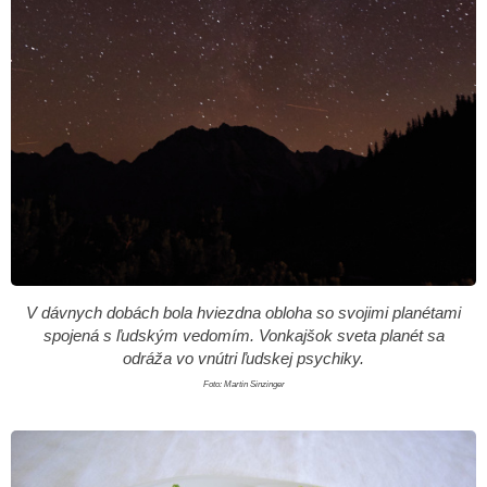
V dávnych dobách bola hviezdna obloha so svojimi planétami
spojená s ľudským vedomím. Vonkajšok sveta planét sa
odráža vo vnútri ľudskej psychiky.
Foto: Martin Sinzinger