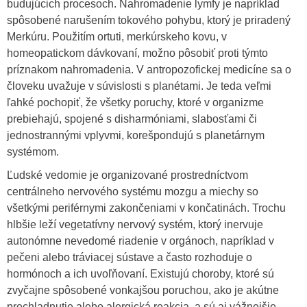
budujúcich procesoch. Nahromadenie lymfy je napríklad
spôsobené narušením tokového pohybu, ktorý je priradený
Merkúru. Použitím ortuti, merkúrskeho kovu, v
homeopatickom dávkovaní, možno pôsobiť proti týmto
príznakom nahromadenia. V antropozofickej medicíne sa o
človeku uvažuje v súvislosti s planétami. Je teda veľmi
ľahké pochopiť, že všetky poruchy, ktoré v organizme
prebiehajú, spojené s disharmóniami, slabosťami či
jednostrannými vplyvmi, korešpondujú s planetárnym
systémom.
Ľudské vedomie je organizované prostredníctvom
centrálneho nervového systému mozgu a miechy so
všetkými periférnymi zakončeniami v končatinách. Trochu
hlbšie leží vegetatívny nervový systém, ktorý inervuje
autonómne nevedomé riadenie v orgánoch, napríklad v
pečeni alebo tráviacej sústave a často rozhoduje o
hormónoch a ich uvoľňovaní. Existujú choroby, ktoré sú
zvyčajne spôsobené vonkajšou poruchou, ako je akútne
prechladnutie alebo alergická reakcia, a sú aj vážnejšie