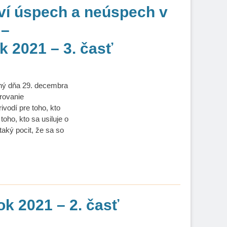
ví úspech a neúspech v
 –
k 2021 – 3. časť
ený dňa 29. decembra
rovanie
vodí pre toho, kto
oho, kto sa usiluje o
taký pocit, že sa so
ok 2021 – 2. časť