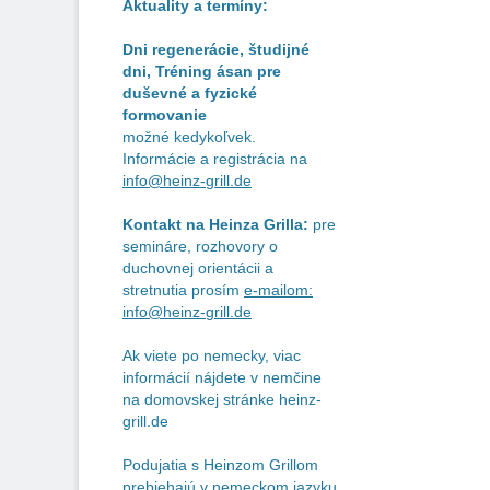
Aktuality a termíny:
Dni regenerácie, študijné
dni, Tréning ásan pre
duševné a fyzické
formovanie
možné kedykoľvek.
Informácie a registrácia na
info@heinz-grill.de
Kontakt na Heinza Grilla:
pre
semináre, rozhovory o
duchovnej orientácii a
stretnutia prosím
e-mailom:
info@heinz-grill.de
Ak viete po nemecky, viac
informácií nájdete v nemčine
na domovskej stránke heinz-
grill.de
Podujatia s Heinzom Grillom
prebiehajú v nemeckom jazyku.