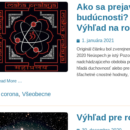
Ako sa preja
budúcnosti?
Výhľad na ro
Posted
1. januára 2021
on
Originál článku bol zverejn
2020 Neúspech je istý Pozo
nadchádzajúceho obdobia pri
hľadá duchovnosť alebo pre t
šľachetné cnostné hodnoty, 
ead More …
ategories
corona
,
Všeobecne
Výhľad pre r
Posted