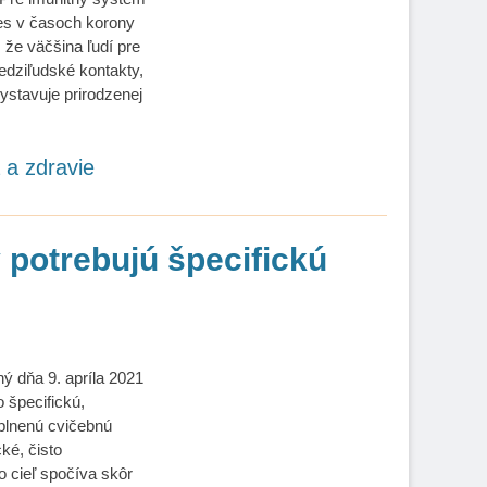
es v časoch korony
 že väčšina ľudí pre
edziľudské kontakty,
ystavuje prirodzenej
a a zdravie
potrebujú špecifickú
ný dňa 9. apríla 2021
 špecifickú,
lnenú cvičebnú
cké, čisto
o cieľ spočíva skôr