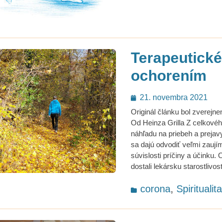
Terapeutick
ochorením
Posted
21. novembra 2021
on
Originál článku bol zverejn
Od Heinza Grilla Z celkové
náhľadu na priebeh a prejav
sa dajú odvodiť veľmi zaují
súvislosti príčiny a účinku. 
dostali lekársku starostlivo
Categories
corona
,
Spiritualit