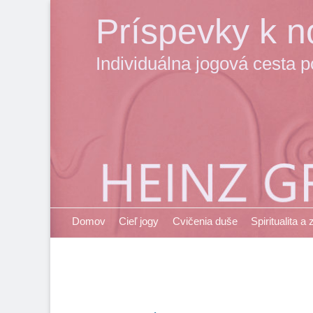
Príspevky k no
Individuálna jogová cesta 
Primary Menu
Skip
Domov
Cieľ jogy
Cvičenia duše
Spiritualita a
to
content