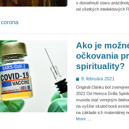
v dosiahnutí stavu prázdnot
od všetkých intelektových
R
ategories
corona
Ako je možn
očkovania p
spirituality?
Posted
9. februára 2021
on
Originál článku bol zverejne
2021 Od Heinza Grilla Spirit
musela stať verejným blaho
na vyššie skutočnosti exist
na základe ich materiálnej 
More …