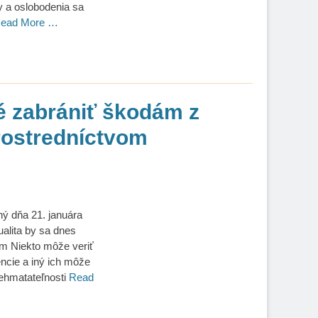
y a oslobodenia sa
ead More …
é zabrániť škodám z
rostredníctvom
ný dňa 21. januára
ualita by sa dnes
m Niekto môže veriť
encie a iný ich môže
nehmatateľnosti
Read