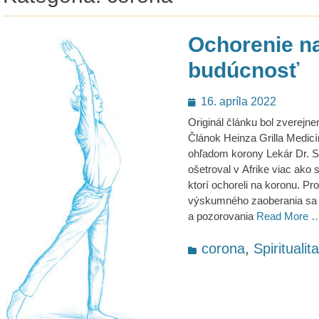
Ochorenie na
budúcnosť
Posted
16. apríla 2022
on
Originál článku bol zverejn
Článok Heinza Grilla Medic
ohľadom korony Lekár Dr. 
ošetroval v Afrike viac ako 
ktorí ochoreli na koronu. P
výskumného zaoberania sa
a pozorovania
Read More 
Categories
corona
,
Spiritualit