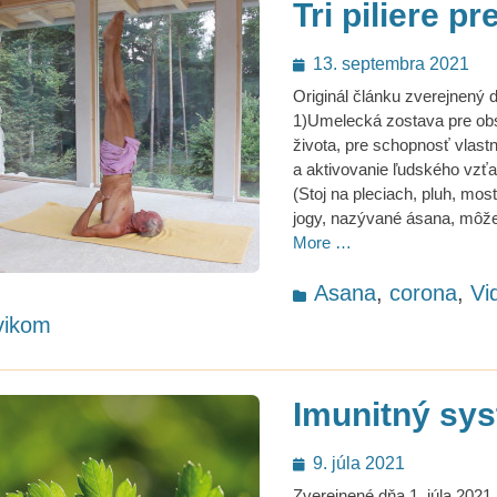
Tri piliere p
Posted
13. septembra 2021
on
Originál článku zverejnený 
1)Umelecká zostava pre ob
života, pre schopnosť vlast
a aktivovanie ľudského vzť
(Stoj na pleciach, pluh, mos
jogy, nazývané ásana, môže
More …
Categories
Asana
,
corona
,
Vi
vikom
Imunitný sy
Posted
9. júla 2021
on
Zverejnené dňa 1. júla 2021