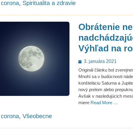
ategories
corona
,
Spiritualita a zdravie
Obrátenie nep
nadchádzajú
Výhľad na ro
Posted
3. januára 2021
on
Originál článku bol zverejn
Mnohí sa v budúcnosti nádej
konšteláciu Saturna a Jupit
nový prelom alebo prepuknu
Avšak v nasledujúcich mesi
miere
Read More …
ategories
corona
,
Všeobecne