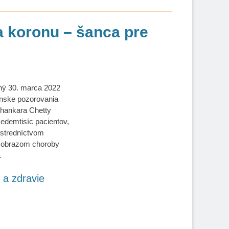
 koronu – šanca pre
ený 30. marca 2022
ínske pozorovania
Shankara Chetty
sedemtisíc pacientov,
rostredníctvom
 obrazom choroby
…
a a zdravie