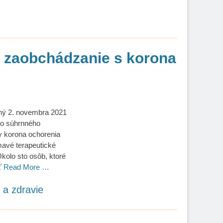
é zaobchádzanie s korona
ený 2. novembra 2021
ho súhrnného
y korona ochorenia
mavé terapeutické
Okolo sto osôb, ktoré
sť
Read More …
a a zdravie