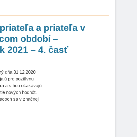
riateľa a priateľa v
com období –
k 2021 – 4. časť
ený dňa 31.12.2020
ajú pre pozitívnu
era a s ňou očakávajú
tie nových hodnôt.
acoch sa v značnej