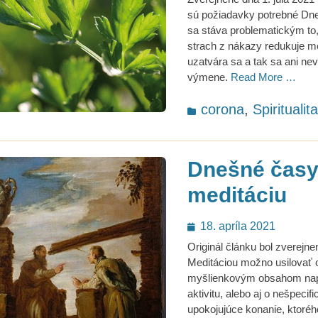
sú požiadavky potrebné Dn
sa stáva problematickým to,
strach z nákazy redukuje m
uzatvára sa a tak sa ani nev
výmene.
Read More …
Categories
corona
,
Spiritualit
Dnešné časy 
meditáciu
Posted
18. apríla 2021
on
Originál článku bol zverejne
Meditáciou možno usilovať o
myšlienkovým obsahom nap
aktivitu, alebo aj o nešpecifi
upokojujúce konanie, ktoréh