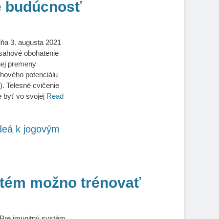
re budúcnosť
dňa 3. augusta 2021
sahové obohatenie
nej premeny
ahového potenciálu
t). Telesné cvičenie
 byť vo svojej
Read
deá k jogovým
stém možno trénovať
 Pre imunitný systém