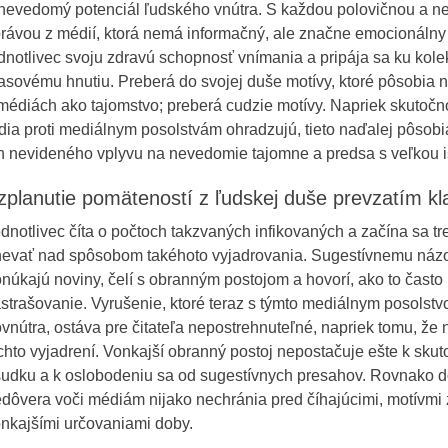
nevedomý potenciál ľudského vnútra. S každou polovičnou a n
rávou z médií, ktorá nemá informačný, ale značne emocionálny 
dnotlivec svoju zdravú schopnosť vnímania a pripája sa ku kol
sovému hnutiu. Preberá do svojej duše motívy, ktoré pôsobia
médiách ako tajomstvo; preberá cudzie motívy. Napriek skutočno
dia proti mediálnym posolstvám ohradzujú, tieto naďalej pôsobi
h nevideného vplyvu na nevedomie tajomne a predsa s veľkou i
zplanutie pomäteností z ľudskej duše prevzatím k
dnotlivec číta o počtoch takzvaných infikovaných a začína sa t
evať nad spôsobom takéhoto vyjadrovania. Sugestívnemu názo
núkajú noviny, čelí s obranným postojom a hovorí, ako to často p
strašovanie. Vyrušenie, ktoré teraz s týmto mediálnym posolst
vnútra, ostáva pre čitateľa nepostrehnuteľné, napriek tomu, že 
chto vyjadrení. Vonkajší obranný postoj nepostačuje ešte k skut
udku a k oslobodeniu sa od sugestívnych presahov. Rovnako d
dôvera voči médiám nijako nechránia pred číhajúcimi, motívmi
nkajšími určovaniami doby.