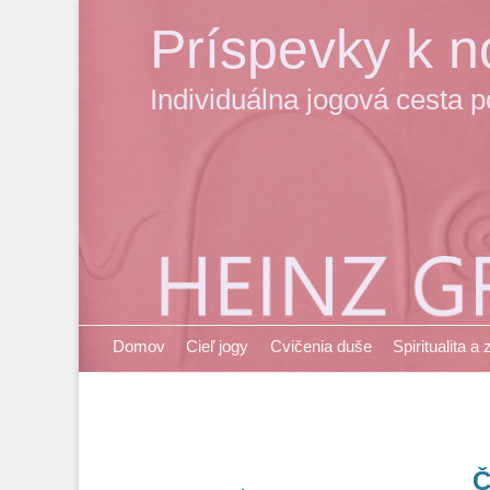
Príspevky k no
Individuálna jogová cesta 
Primary Menu
Skip
Domov
Cieľ jogy
Cvičenia duše
Spiritualita a
to
content
Č