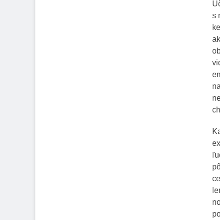
Úč
s 
ke
ak
ob
vi
em
na
ne
ch
Ka
ex
ľu
pô
ce
le
no
po