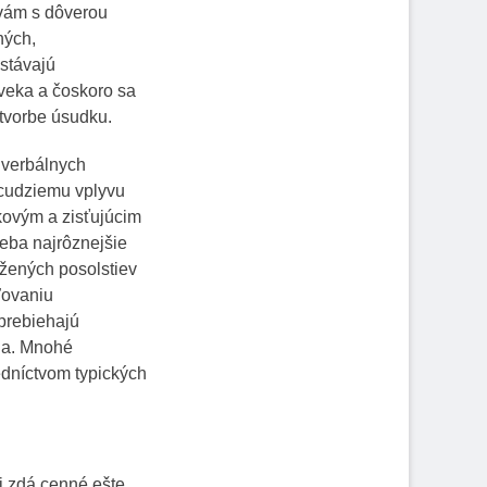
tvám s dôverou
ných,
ostávajú
veka a čoskoro sa
 tvorbe úsudku.
 verbálnych
a cudziemu vplyvu
kovým a zisťujúcim
eba najrôznejšie
ažených posolstiev
ľovaniu
prebiehajú
ia. Mnohé
edníctvom typických
i zdá cenné ešte