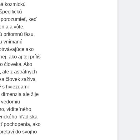
 má kozmickú
špecifickú
 porozumieť, keď
nia a vôle.
lú prítomnú fázu,
cu vnímanú
zotrvávajúce ako
, ako aj tej príliš
lo človeka. Ako
 ale z astrálnych
sa človek zažíva
ný s hviezdami
dimenzia ale žije
a vedomiu
o, viditeľného
erického hľadiska
sť pochopenia, ako
pretaví do svojho