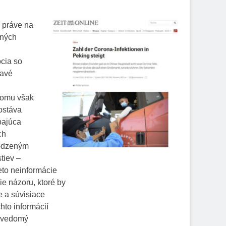
 práve na
aných
cia so
mavé
tomu však
ostáva
bajúca
ch
rodzeným
tiev –
ieto neinformácie
e názoru, ktoré by
e a súvisiace
hto informácií
lovedomý