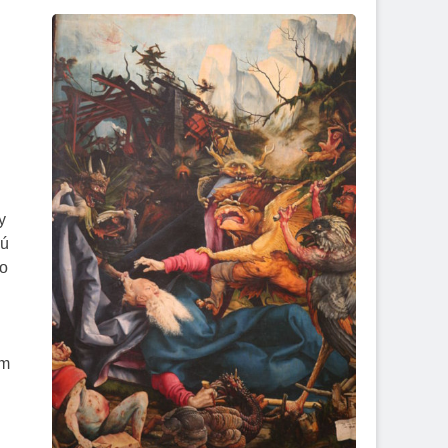
y
sú
ho
om