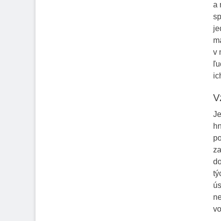
a 
sp
je
ma
v 
ľu
ic
V
Je
hn
po
za
do
tý
ús
ne
vo