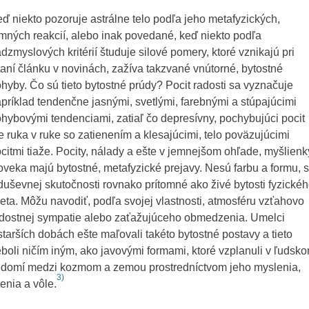
ď niekto pozoruje astrálne telo podľa jeho metafyzických,
mných reakcií, alebo inak povedané, keď niekto podľa
dzmyslových kritérií študuje silové pomery, ktoré vznikajú pri
taní článku v novinách, zažíva takzvané vnútorné, bytostné
hyby. Čo sú tieto bytostné prúdy? Pocit radosti sa vyznačuje
príklad tendenčne jasnými, svetlými, farebnými a stúpajúcimi
hybovými tendenciami, zatiaľ čo depresívny, pochybujúci pocit
e ruka v ruke so zatienením a klesajúcimi, telo poväzujúcimi
citmi tiaže. Pocity, nálady a ešte v jemnejšom ohľade, myšlienk
oveka majú bytostné, metafyzické prejavy. Nesú farbu a formu, 
duševnej skutočnosti rovnako prítomné ako živé bytosti fyzické
eta. Môžu navodiť, podľa svojej vlastnosti, atmosféru vzťahovo
dostnej sympatie alebo zaťažujúceho obmedzenia. Umelci
starších dobách ešte maľovali takéto bytostné postavy a tieto
boli ničím iným, ako javovými formami, ktoré vzplanuli v ľudsk
domí medzi kozmom a zemou prostredníctvom jeho myslenia,
3)
tenia a vôle.