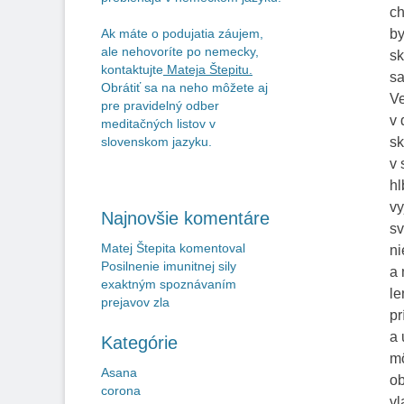
ch
by
Ak máte o podujatia záujem,
ale nehovoríte po nemecky,
sk
kontaktujte
Mateja Štepitu
.
sa
Obrátiť sa na neho môžete aj
Ve
pre pravidelný odber
v 
meditačných listov v
sk
slovenskom jazyku.
v 
hl
vy
Najnovšie komentáre
sv
Matej Štepita
komentoval
ni
Posilnenie imunitnej sily
a 
exaktným spoznávaním
le
prejavov zla
pr
a 
Kategórie
mô
Asana
ob
corona
vl