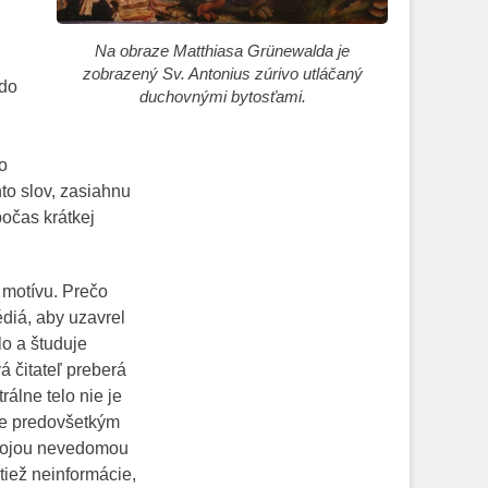
Na obraze Matthiasa Grünewalda je
zobrazený Sv. Antonius zúrivo utláčaný
 do
duchovnými bytosťami.
o
hto slov, zasiahnu
počas krátkej
 motívu. Prečo
diá, aby uzavrel
lo a študuje
á čitateľ preberá
álne telo nie je
 Je predovšetkým
 svojou nevedomou
tiež neinformácie,