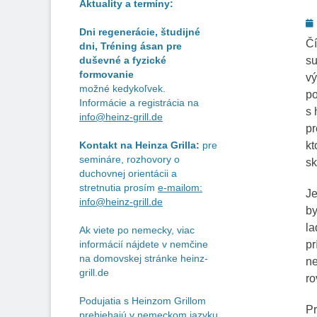
Aktuality a termíny:
P
Dni regenerácie, študijné
o
Čí
dni, Tréning ásan pre
su
duševné a fyzické
formovanie
vý
možné kedykoľvek.
po
Informácie a registrácia na
s 
info@heinz-grill.de
pr
kt
Kontakt na Heinza Grilla:
pre
semináre, rozhovory o
sk
duchovnej orientácii a
stretnutia prosím
e-mailom:
Je
info@heinz-grill.de
by
la
Ak viete po nemecky, viac
pr
informácií nájdete v nemčine
na domovskej stránke heinz-
ne
grill.de
ro
Podujatia s Heinzom Grillom
Pr
prebiehajú v nemeckom jazyku.