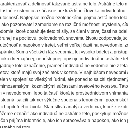
arakterizovať a definovať takzvané astrálne telo. Astrálne telo
tostnú existenciu a súčasne pre každého človeka individuálnu, 
utočnosť. Najlepšie možno ezoterickému pojmu astrálneho tela
 ako pozorovateľ zameriame na rozličné možnosti myslenia, cíte
domie, ktoré obsahuje tieto tri sily, sa člení v prvej časti na bde
druhej na pocitovú, polovedomú, snovému životu zodpovedajú
utočnosť a napokon v tretej, veľmi veľkej časti na nevedomie, 
spánku. Suma všetkých fáz vedomia, tej vysoko bdelej a prístupnej
boko driemajúcej, neprístupnej, opisuje individuálne astrálne te
jadruje toto označenie, pramení individuálne vedomie nie z tela,
etov, ktoré majú svoj začiatok v kozme. V najhlbšom nevedomí 
elen v spojení so všetkými ľuďmi, ale ponad to sa cíti zjednote
mimozemskými kozmickými súčasťami svetového tvorstva. Táto 
n v nevedomom, lebo tá časť, ktorá je prostredníctvom vnímani
ístupná, sa cíti takmer výlučne spojená s fenoménmi pozemskéh
uchopiteľného života. Starostlivá analýza vedomia, ktoré z ezot
žeme označiť ako individuálne astrálne telo, poskytuje možno
čan prijíma informácie, ako ich spracováva a napokon, ako ich 
astného názoru.