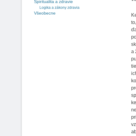
Spiritualita a zdravie
Logika a zákony zdravia
Všeobecne
Ke
to
ďa
po
sk
a 
pu
ti
ic
ko
pr
sp
ke
ne
pr
vz
ab