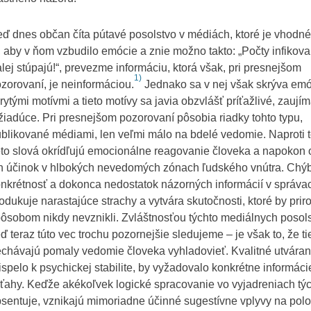
ď dnes občan číta pútavé posolstvo v médiách, ktoré je vhodné
, aby v ňom vzbudilo emócie a znie možno takto: „Počty infikov
lej stúpajú!“, prevezme informáciu, ktorá však, pri presnejšom
1)
zorovaní, je neinformáciou.
Jednako sa v nej však skrýva emó
rytými motívmi a tieto motívy sa javia obzvlášť príťažlivé, zaují
žiadúce. Pri presnejšom pozorovaní pôsobia riadky tohto typu,
blikované médiami, len veľmi málo na bdelé vedomie. Naproti 
eto slová okrídľujú emocionálne reagovanie človeka a napokon 
h účinok v hlbokých nevedomých zónach ľudského vnútra. Chý
nkrétnosť a dokonca nedostatok názorných informácií v správa
odukuje narastajúce strachy a vytvára skutočnosti, ktoré by pri
ôsobom nikdy nevznikli. Zvláštnosťou týchto mediálnych posols
ď teraz túto vec trochu pozornejšie sledujeme – je však to, že t
chávajú pomaly vedomie človeka vyhladovieť. Kvalitné utvárani
ispelo k psychickej stabilite, by vyžadovalo konkrétne informáci
ťahy. Keďže akékoľvek logické spracovanie vo vyjadreniach týc
sentuje, vznikajú mimoriadne účinné sugestívne vplyvy na po