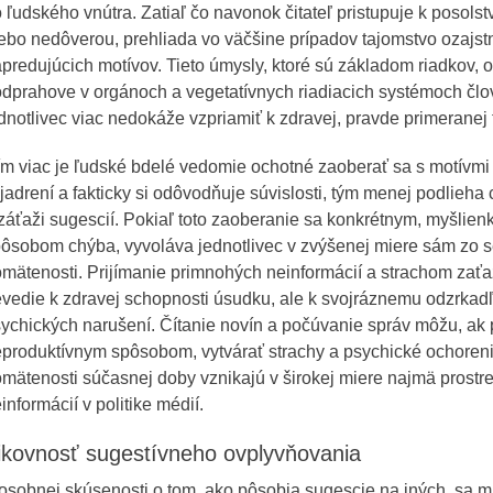
 ľudského vnútra. Zatiaľ čo navonok čitateľ pristupuje k posols
ebo nedôverou, prehliada vo väčšine prípadov tajomstvo ozajst
predujúcich motívov. Tieto úmysly, ktoré sú základom riadkov, 
dprahove v orgánoch a vegetatívnych riadiacich systémoch člo
dnotlivec viac nedokáže vzpriamiť k zdravej, pravde primeranej
m viac je ľudské bdelé vedomie ochotné zaoberať sa s motívmi
jadrení a fakticky si odôvodňuje súvislosti, tým menej podlieh
záťaži sugescií. Pokiaľ toto zaoberanie sa konkrétnym, myšlien
ôsobom chýba, vyvoláva jednotlivec v zvýšenej miere sám zo s
mätenosti. Prijímanie primnohých neinformácií a strachom zať
vedie k zdravej schopnosti úsudku, ale k svojráznemu odzrkad
ychických narušení. Čítanie novín a počúvanie správ môžu, ak 
produktívnym spôsobom, vytvárať strachy a psychické ochoren
mätenosti súčasnej doby vznikajú v širokej miere najmä prostr
informácií v politike médií.
ikovnosť sugestívneho ovplyvňovania
osobnej skúsenosti o tom, ako pôsobia sugescie na iných, sa m