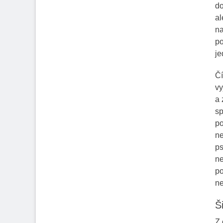
do
al
na
po
je
Čí
vy
a 
sp
po
ne
ps
ne
po
ne
Š
Z 