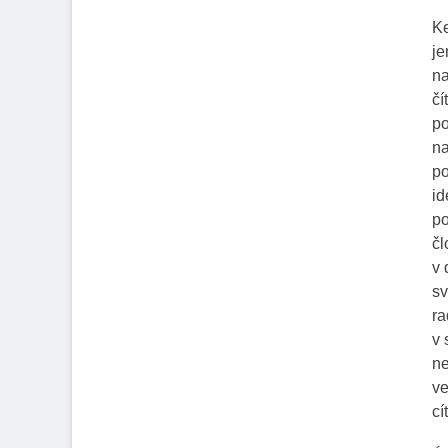
Ke
je
na
čí
po
na
po
id
po
čl
v 
sv
ra
v 
ne
ve
cí