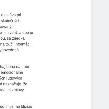
a ostáva pri
a skutočných
fikovaných
omím veriť, alebo ju
ou, sa zriedka
a to, či informácii,
evypovedaná
echaj boha na nebi
a emocionálne
rých ľudových
rá naznačuje, že
trvalej zmluvy
ľudí musíme bližšie