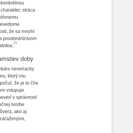
ekonkrétnou
charakter, stráca
ektívnemu
 nevedome
sti, že sa mnohí
a prostredníctvom
2)
stotou.
lamstiev doby
rebárs neveriacky
ru, ktorý mu
očuť, že je to číre
vom vstupuje
neverí v správnosť
očnej tvorbe
ôvera, ako aj
 zaťaženými,