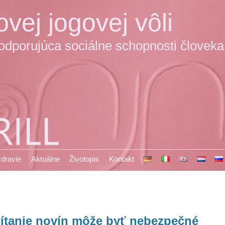
vej jogovej vôli
podporujúca sociálne schopnosti človeka
 zdravie
Aktuálne
Životopis
Kontakt
ítanie novín môže byť nebezpečné