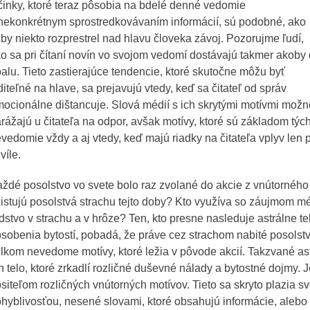
inky, ktoré teraz pôsobia na bdelé denné vedomie
nekonkrétnym sprostredkovávaním informácií, sú podobné, ako
by niekto rozprestrel nad hlavu človeka závoj. Pozorujme ľudí,
o sa pri čítaní novín vo svojom vedomí dostávajú takmer akoby
alu. Tieto zastierajúce tendencie, ktoré skutočne môžu byť
diteľné na hlave, sa prejavujú vtedy, keď sa čitateľ od správ
ocionálne dištancuje. Slová médií s ich skrytými motívmi možn
rážajú u čitateľa na odpor, avšak motívy, ktoré sú základom týc
vedomie vždy a aj vtedy, keď majú riadky na čitateľa vplyv len 
víle.
ždé posolstvo vo svete bolo raz zvolané do akcie z vnútorného
istujú posolstvá strachu tejto doby? Kto využíva so záujmom mé
dstvo v strachu a v hrôze? Ten, kto presne nasleduje astrálne te
sobenia bytostí, pobadá, že práve cez strachom nabité posolstv
lkom nevedome motívy, ktoré ležia v pôvode akcií. Takzvané astr
n telo, ktoré zrkadlí rozličné duševné nálady a bytostné dojmy.
siteľom rozličných vnútorných motívov. Tieto sa skryto plazia
hyblivosťou, nesené slovami, ktoré obsahujú informácie, alebo 