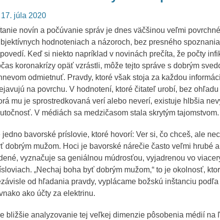
osted
17. júla 2020
n
tanie novín a počúvanie správ je dnes väčšinou veľmi povrchné 
bjektívnych hodnoteniach a názoroch, bez presného spoznani
povedí. Keď si niekto napríklad v novinách prečíta, že počty in
čas koronakrízy opäť vzrástli, môže tejto správe s dobrým sved
hnevom odmietnuť. Pravdy, ktoré však stoja za každou informáci
ejavujú na povrchu. V hodnotení, ktoré čitateľ urobí, bez ohľadu n
orá mu je sprostredkovaná verí alebo neverí, existuje hlbšia n
utočnosť. V médiách sa medzičasom stala skrytým tajomstvom.
 jedno bavorské príslovie, ktoré hovorí: Ver si, čo chceš, ale n
ť dobrým mužom. Hoci je bavorské nárečie často veľmi hrubé 
dené, vyznačuje sa geniálnou múdrosťou, vyjadrenou vo viace
ísloviach. „Nechaj boha byť dobrým mužom,“ to je okolnosť, kto
závisle od hľadania pravdy, vyplácame božskú inštanciu podľa 
vnako ako účty za elektrinu.
e bližšie analyzovanie tej veľkej dimenzie pôsobenia médií na 