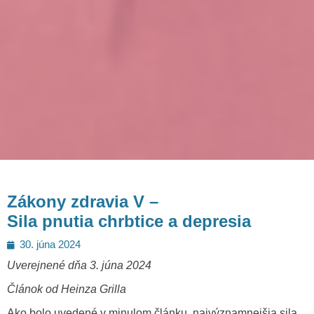
Zákony zdravia V –
Sila pnutia chrbtice a depresia
Posted
30. júna 2024
on
Uverejnené dňa 3. júna 2024
Článok od Heinza Grilla
Ako bolo uvedené v minulom článku, najvýznamnejšia sila