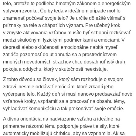
telo, pretože to podlieha hmotným zákonom a energetickým
vplyvom zvonku. Čo by teda v ideálnom prípade mohlo
znamenať počúvať svoje telo? Je určite dôležité všímať si
príznaky na tele a chápať ich význam. Pre učebný krok
v zmysle aktivovania vzťahov musíte byť schopní rozlišovať
medzi skutočnými fyzickými podmienkami a emóciami. V
depresii alebo skľúčenosti emocionálne nabitá myseľ
zatláča pozornosť do utiahnutia sa a prostredníctvom
mnohých nevedomých strachov chce dosiahnuť istý druh
pokoja a oddychu, ktorý v skutočnosti neexistuje.
Z tohto dôvodu sa človek, ktorý sám rozhoduje o svojom
zdraví, nesmie oddávať emóciám, ktoré zrkadlí jeho
vyčerpané telo. Každý deň si musí nanovo predsavziať nové
vzťahové kroky, vzpriamiť sa a pracovať na obsahu témy,
vyhľadávať komunikáciu a tak prekonávať svoje emócie.
Aktívna orientácia na nadviazanie vzťahu a ideálne na
primerane názornú tému podporuje práve tie sily, ktoré
automaticky mobilizujú chrbticu, aby sa vzpriamila. Ak sa