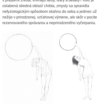
s prejavmi života, vnímajú farby, tvary a detaily? Keď je
oslabená stredná oblasť chrbta, zmysly sa spravidla
nefyziologickým spôsobom stiahnu do seba a jedinec už
nežije v prirodzenej, vzťahovej výmene, ale skôr v pocite
rezervovaného správania a neprirodzeného vyčerpania.