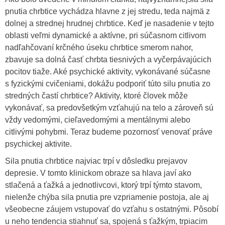
pnutia chrbtice vychádza hlavne z jej stredu, teda najmä z
dolnej a strednej hrudnej chrbtice. Keď je nasadenie v tejto
oblasti veľmi dynamické a aktívne, pri súčasnom citlivom
nadľahčovaní krčného úseku chrbtice smerom nahor,
zbavuje sa dolná časť chrbta tiesnivých a vyčerpávajúcich
pocitov tiaže. Aké psychické aktivity, vykonávané súčasne
s fyzickými cvičeniami, dokážu podporiť túto silu pnutia zo
stredných častí chrbtice? Aktivity, ktoré človek môže
vykonávať, sa predovšetkým vzťahujú na telo a zároveň sú
vždy vedomými, cieľavedomými a mentálnymi alebo
citlivými pohybmi. Teraz budeme pozornosť venovať práve
psychickej aktivite.
Sila pnutia chrbtice najviac trpí v dôsledku prejavov
depresie. V tomto klinickom obraze sa hlava javí ako
stlačená a ťažká a jednotlivcovi, ktorý trpí týmto stavom,
nielenže chýba sila pnutia pre vzpriamenie postoja, ale aj
všeobecne záujem vstupovať do vzťahu s ostatnými. Pôsobí
u neho tendencia stiahnuť sa, spojená s ťažkým, trpiacim