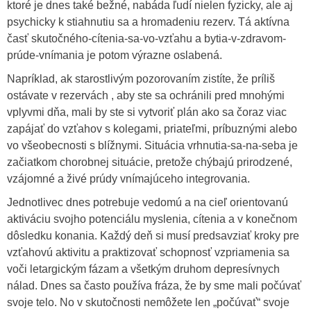
ktoré je dnes také bežné, nabáda ľudí nielen fyzicky, ale aj
psychicky k stiahnutiu sa a hromadeniu rezerv. Tá aktívna
časť skutočného-cítenia-sa-vo-vzťahu a bytia-v-zdravom-
prúde-vnímania je potom výrazne oslabená.
Napríklad, ak starostlivým pozorovaním zistíte, že príliš
ostávate v rezervách , aby ste sa ochránili pred mnohými
vplyvmi dňa, mali by ste si vytvoriť plán ako sa čoraz viac
zapájať do vzťahov s kolegami, priateľmi, príbuznými alebo
vo všeobecnosti s blížnymi. Situácia vrhnutia-sa-na-seba je
začiatkom chorobnej situácie, pretože chýbajú prirodzené,
vzájomné a živé prúdy vnímajúceho integrovania.
Jednotlivec dnes potrebuje vedomú a na cieľ orientovanú
aktiváciu svojho potenciálu myslenia, cítenia a v konečnom
dôsledku konania. Každý deň si musí predsavziať kroky pre
vzťahovú aktivitu a praktizovať schopnosť vzpriamenia sa
voči letargickým fázam a všetkým druhom depresívnych
nálad. Dnes sa často používa fráza, že by sme mali počúvať
svoje telo. No v skutočnosti nemôžete len „počúvať“ svoje