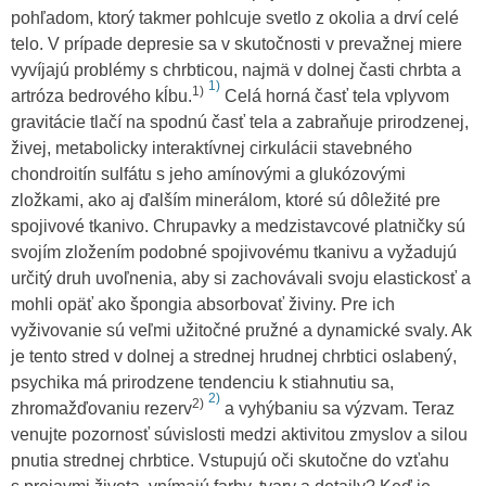
pohľadom, ktorý takmer pohlcuje svetlo z okolia a drví celé
telo. V prípade depresie sa v skutočnosti v prevažnej miere
vyvíjajú problémy s chrbticou, najmä v dolnej časti chrbta a
1)
1)
artróza bedrového kĺbu.
Celá horná časť tela vplyvom
gravitácie tlačí na spodnú časť tela a zabraňuje prirodzenej,
živej, metabolicky interaktívnej cirkulácii stavebného
chondroitín sulfátu s jeho amínovými a glukózovými
zložkami, ako aj ďalším minerálom, ktoré sú dôležité pre
spojivové tkanivo. Chrupavky a medzistavcové platničky sú
svojím zložením podobné spojivovému tkanivu a vyžadujú
určitý druh uvoľnenia, aby si zachovávali svoju elastickosť a
mohli opäť ako špongia absorbovať živiny. Pre ich
vyživovanie sú veľmi užitočné pružné a dynamické svaly. Ak
je tento stred v dolnej a strednej hrudnej chrbtici oslabený,
psychika má prirodzene tendenciu k stiahnutiu sa,
2)
2)
zhromažďovaniu rezerv
a vyhýbaniu sa výzvam. Teraz
venujte pozornosť súvislosti medzi aktivitou zmyslov a silou
pnutia strednej chrbtice. Vstupujú oči skutočne do vzťahu