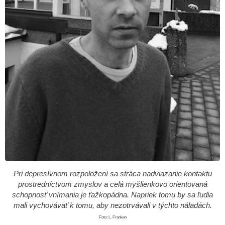
Pri depresívnom rozpoložení sa stráca nadviazanie kontaktu
prostredníctvom zmyslov a celá myšlienkovo ​​orientovaná
schopnosť vnímania je ťažkopádna. Napriek tomu by sa ľudia
mali vychovávať k tomu, aby nezotrvávali v týchto náladách.
Foto: L. Franken