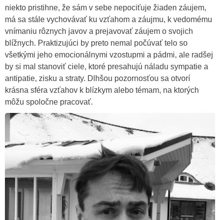
niekto pristihne, že sám v sebe nepociťuje žiaden záujem,
má sa stále vychovávať ku vzťahom a záujmu, k vedomému
vnímaniu rôznych javov a prejavovať záujem o svojich
blížnych. Praktizujúci by preto nemal počúvať telo so
všetkými jeho emocionálnymi vzostupmi a pádmi, ale radšej
by si mal stanoviť ciele, ktoré presahujú náladu sympatie a
antipatie, zisku a straty. Dlhšou pozornosťou sa otvorí
krásna sféra vzťahov k blízkym alebo témam, na ktorých
môžu spoločne pracovať.