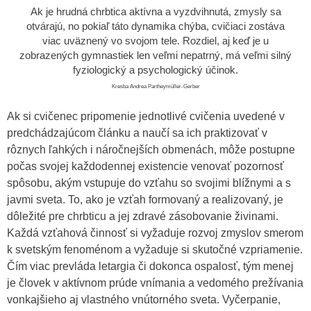
Ak je hrudná chrbtica aktívna a vyzdvihnutá, zmysly sa
otvárajú, no pokiaľ táto dynamika chýba, cvičiaci zostáva
viac uväznený vo svojom tele. Rozdiel, aj keď je u
zobrazených gymnastiek len veľmi nepatrný, má veľmi silný
fyziologický a psychologický účinok.
Kresba Andrea Partheymüller-Gerber
Ak si cvičenec pripomenie jednotlivé cvičenia uvedené v
predchádzajúcom článku a naučí sa ich praktizovať v
rôznych ľahkých i náročnejších obmenách, môže postupne
počas svojej každodennej existencie venovať pozornosť
spôsobu, akým vstupuje do vzťahu so svojimi blížnymi a s
javmi sveta. To, ako je vzťah formovaný a realizovaný, je
dôležité pre chrbticu a jej zdravé zásobovanie živinami.
Každá vzťahová činnosť si vyžaduje rozvoj zmyslov smerom
k svetským fenoménom a vyžaduje si skutočné vzpriamenie.
Čím viac prevláda letargia či dokonca ospalosť, tým menej
je človek v aktívnom prúde vnímania a vedomého prežívania
vonkajšieho aj vlastného vnútorného sveta. Vyčerpanie,