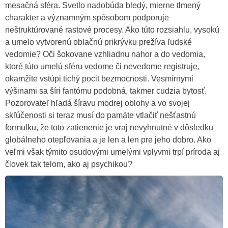
mesačná sféra. Svetlo nadobúda bledý, mierne tlmený
charakter a významným spôsobom podporuje
neštruktúrované rastové procesy. Ako túto rozsiahlu, vysokú
a umelo vytvorenú oblačnú prikrývku prežíva ľudské
vedomie? Oči šokovane vzhliadnu nahor a do vedomia,
ktoré túto umelú sféru vedome či nevedome registruje,
okamžite vstúpi tichý pocit bezmocnosti. Vesmírnymi
výšinami sa šíri fantómu podobná, takmer cudzia bytosť.
Pozorovateľ hľadá šíravu modrej oblohy a vo svojej
skľúčenosti si teraz musí do pamäte vtlačiť nešťastnú
formulku, že toto zatienenie je vraj nevyhnutné v dôsledku
globálneho otepľovania a je len a len pre jeho dobro. Ako
veľmi však týmito osudovými umelými vplyvmi trpí príroda aj
človek tak telom, ako aj psychikou?