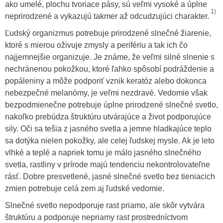
ako umelé, plochu tvoriace pásy, sú veľmi vysoké a úplne
1)
neprirodzené a vykazujú takmer až odcudzujúci charakter.
Ľudský organizmus potrebuje prirodzené slnečné žiarenie,
ktoré s mierou oživuje zmysly a perifériu a tak ich čo
najjemnejšie organizuje. Je známe, že veľmi silné slnenie s
nechránenou pokožkou, ktoré ľahko spôsobí podráždenie a
popáleniny a môže podporiť vznik keratóz alebo dokonca
nebezpečné melanómy, je veľmi nezdravé. Vedomie však
bezpodmienečne potrebuje úplne prirodzené slnečné svetlo,
nakoľko prebúdza štruktúru utvárajúce a život podporujúce
sily. Oči sa tešia z jasného svetla a jemne hladkajúce teplo
sa dotýka nielen pokožky, ale celej ľudskej mysle. Ak je leto
vlhké a teplé a napriek tomu je málo jasného slnečného
svetla, rastliny v prírode majú tendenciu nekontrolovateľne
rásť. Dobre presvetlené, jasné slnečné svetlo bez tieniacich
zmien potrebuje celá zem aj ľudské vedomie.
Slnečné svetlo nepodporuje rast priamo, ale skôr vytvára
štruktúru a podporuje nepriamy rast prostredníctvom