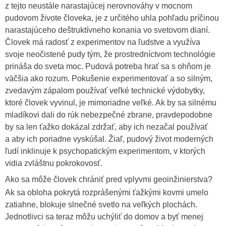
z tejto neustále narastajúcej nerovnováhy v mocnom
pudovom živote človeka, je z určitého uhla pohľadu príčinou
narastajúceho deštruktívneho konania vo svetovom dianí.
Človek má radosť z experimentov na ľudstve a využíva
svoje neočistené pudy tým, že prostredníctvom technológie
prináša do sveta moc. Pudová potreba hrať sa s ohňom je
väčšia ako rozum. Pokušenie experimentovať a so silným,
zvedavým zápalom používať veľké technické výdobytky,
ktoré človek vyvinul, je mimoriadne veľké. Ak by sa silnému
mladíkovi dali do rúk nebezpečné zbrane, pravdepodobne
by sa len ťažko dokázal zdržať, aby ich nezačal používať
a aby ich poriadne vyskúšal. Žiaľ, pudový život moderných
ľudí inklinuje k psychopatickým experimentom, v ktorých
vidia zvláštnu pokrokovosť.
Ako sa môže človek chrániť pred vplyvmi geoinžinierstva?
Ak sa obloha pokrytá rozprášenými ťažkými kovmi umelo
zatiahne, blokuje slnečné svetlo na veľkých plochách.
Jednotlivci sa teraz môžu uchýliť do domov a byť menej