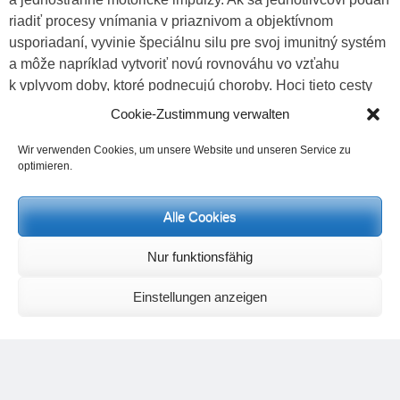
riadiť procesy vnímania v priaznivom a objektívnom
usporiadaní, vyvinie špeciálnu silu pre svoj imunitný systém
a môže napríklad vytvoriť novú rovnováhu vo vzťahu
k vplyvom doby, ktoré podnecujú choroby. Hoci tieto cesty
nie sú neprirodzené alebo obzvlášť ťažké, vyžadujú si
Cookie-Zustimmung verwalten
nácvik vytrvalosti a rozlišujúcu starostlivosť. Sú však
prístupné všetkým ľuďom a predstavovali by akýsi nezávislý
Wir verwenden Cookies, um unsere Website und unseren Service zu
optimieren.
základ bez ohľadu na náboženstvo a vyznanie pre každý
3)
fyzický, duševný a duchovný vývoj.
Alle Cookies
V ďalšom článku budú popísané základy zmyslového
riadenia a rozvoja vnímania, ktoré umožňujú liečivý zásah
Nur funktionsfähig
imunitného systému.
Einstellungen anzeigen
Poznámky
Poznámky
⇑
1
Existencia chemtrails je považovaná za kontroverznú,