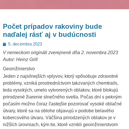
Počet prípadov rakoviny bude
naďalej rásť aj v budúcnosti
Posted
5. decembra 2023
on
V nemeckom origináli zverejnené dňa 2. novembra 2023
Autor: Heinz Grill
Geoinžinierstvo
Jeden z najsilnejších vplyvov, ktorý spôsobuje zdravotné
problémy, vzniká prostredníctvom takzvaných chemtrails,
teda vysokých, umelo vytvorených oblakov, ktoré blokujú
prirodzené žiarenie slnečného svetla. Počas dní s pekným
počasím možno čoraz častejšie pozorovať vysoké oblačné
útvary, ktoré sa na oblohe objavujú v podobe belavého
kobercového útvaru. Väčšina prirodzených oblakov je v
nižších úrovniach, kým tie, ktoré vznikli geoinžinierstvom