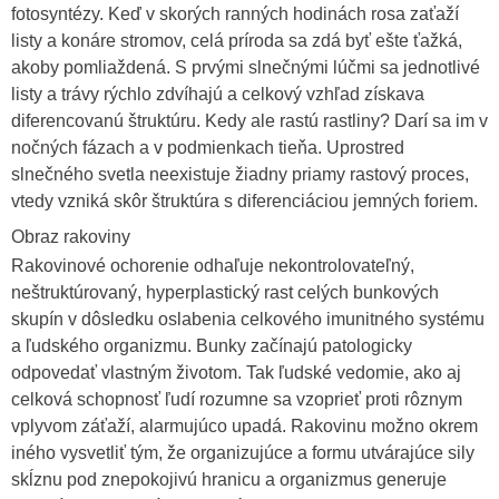
fotosyntézy. Keď v skorých ranných hodinách rosa zaťaží
listy a konáre stromov, celá príroda sa zdá byť ešte ťažká,
akoby pomliaždená. S prvými slnečnými lúčmi sa jednotlivé
listy a trávy rýchlo zdvíhajú a celkový vzhľad získava
diferencovanú štruktúru. Kedy ale rastú rastliny? Darí sa im v
nočných fázach a v podmienkach tieňa. Uprostred
slnečného svetla neexistuje žiadny priamy rastový proces,
vtedy vzniká skôr štruktúra s diferenciáciou jemných foriem.
Obraz rakoviny
Rakovinové ochorenie odhaľuje nekontrolovateľný,
neštruktúrovaný, hyperplastický rast celých bunkových
skupín v dôsledku oslabenia celkového imunitného systému
a ľudského organizmu. Bunky začínajú patologicky
odpovedať vlastným životom. Tak ľudské vedomie, ako aj
celková schopnosť ľudí rozumne sa vzoprieť proti rôznym
vplyvom záťaží, alarmujúco upadá. Rakovinu možno okrem
iného vysvetliť tým, že organizujúce a formu utvárajúce sily
skĺznu pod znepokojivú hranicu a organizmus generuje