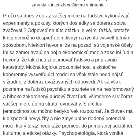
zmysly k intenzívnejšiemu vnímaniu.
Prečo sa dnes v čoraz väčšej miere na ľudstve vykonávajú
experimenty a pokusy, ktorých dôsledky sa doteraz sotva
zvažovali? Odpoveď na túto otázku je veľmi ťažká, pretože
k nej nemožno dospieť definitívnym a rýchlo vysvetliteľným
spôsobom. Niektorí hovoria, že na pozadí sú vojenské účely,
iní sa zameriavajú na boj o ekonomickú moc a zase iní ľudia
hovoria, že tak chcú zdecimovať ľudstvo a pripravujú
katastrofy. Možná logická zrozumiteľnosť a skutočne
koherentný vysvetľujúci model sa však stále nedá nájsť
v žiadnej z doteraz uvažovaných odpovedí. Ak sa však
pozrieme na ľudskú psychiku a pozriete sa na nesformovaný
a hlboko zakorenený pudový život ľudí, všimneme si v čoraz
väčšej miere úplnú stratu rovnováhy. S určitou
jemnocitnosťou možno kedykoľvek rozpoznať, že človek má
k dispozícii nevyužitý a nie zmysluplne riadený potenciál
moci, ktorý teraz nedokáže preniesť do primeranej sociálnej,
kultúrnej a etickej otázky. Psychopatológia, ktorá vzniká