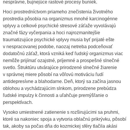
nesprávne, bujnejúce rastové procesy buniek.
Hoci prostredníctvom priameho znečistenia životného
prostredia pôsobia na organizmus mnohé karcinogénne
vplyvy a celkové psychické stresové záťaže vyvolávajú
značné fázy vyčerpania a hoci najrozmanitejšie
traumatizujúce psychické vplyvy musia byť prijaté ešte
v nespracovanej podobe, naozaj netreba podceňovať
dodatočnú záťaž, ktorá vzniká keď ľudský organizmus viac
nemôže prijímať ozajstné, príjemné a prospešné slnečné
svetlo. Štruktúru utvárajúce prirodzené slnečné žiarenie
v správnej miere pôsobí na vôľovú motiváciu ľudí
antidepresívne a blahodarne. Deň, ktorý sa začína jasnou
oblohou a vychádzajúcim slnkom, prirodzene prebúdza
ľudské impulzy k činnosti a uľahčuje premýšľanie o
perspektívach.
Vysoko umiestnené zatienenie s rozširujúcimi sa pruhmi,
ktoré sa nakoniec spoja a vytvoria oblačnú prikrývku, pôsobí
tak, akoby sa počas dňa do kozmickej sféry tlačila akási