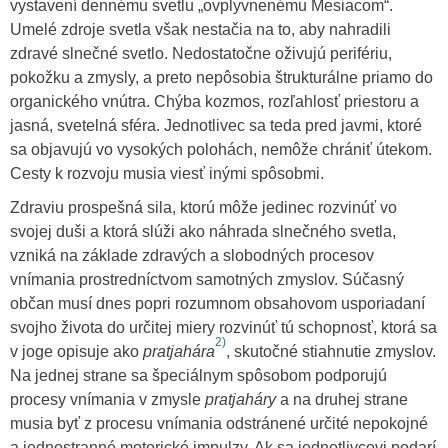
vystavení dennému svetlu „ovplyvnenému Mesiacom“.
Umelé zdroje svetla však nestačia na to, aby nahradili
zdravé slnečné svetlo. Nedostatočne oživujú perifériu,
pokožku a zmysly, a preto nepôsobia štrukturálne priamo do
organického vnútra. Chýba kozmos, rozľahlosť priestoru a
jasná, svetelná sféra. Jednotlivec sa teda pred javmi, ktoré
sa objavujú vo vysokých polohách, nemôže chrániť útekom.
Cesty k rozvoju musia viesť inými spôsobmi.
Zdraviu prospešná sila, ktorú môže jedinec rozvinúť vo
svojej duši a ktorá slúži ako náhrada slnečného svetla,
vzniká na základe zdravých a slobodných procesov
vnímania prostredníctvom samotných zmyslov. Súčasný
občan musí dnes popri rozumnom obsahovom usporiadaní
svojho života do určitej miery rozvinúť tú schopnosť, ktorá sa
2)
v joge opisuje ako
pratjahára
, skutočné stiahnutie zmyslov.
Na jednej strane sa špeciálnym spôsobom podporujú
procesy vnímania v zmysle
pratjaháry
a na druhej strane
musia byť z procesu vnímania odstránené určité nepokojné
a jednostranné motorické impulzy. Ak sa jednotlivcovi podarí