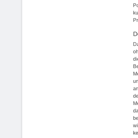
Po
ku
Pr
D
Da
oh
di
Be
Me
un
an
de
Me
da
be
wi
ke