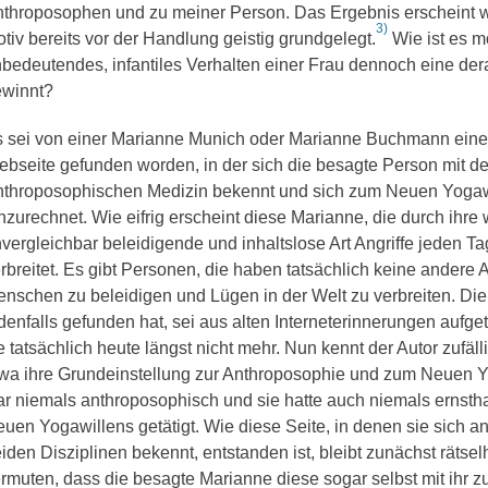
throposophen und zu meiner Person. Das Ergebnis erscheint 
3)
tiv bereits vor der Handlung geistig grundgelegt.
Wie ist es m
bedeutendes, infantiles Verhalten einer Frau dennoch eine de
ewinnt?
 sei von einer Marianne Munich oder Marianne Buchmann ein
bseite gefunden worden, in der sich die besagte Person mit d
throposophischen Medizin bekennt und sich zum Neuen Yogaw
nzurechnet. Wie eifrig erscheint diese Marianne, die durch ihre
vergleichbar beleidigende und inhaltslose Art Angriffe jeden Ta
rbreitet. Es gibt Personen, die haben tatsächlich keine andere 
nschen zu beleidigen und Lügen in der Welt zu verbreiten. Die 
denfalls gefunden hat, sei aus alten Interneterinnerungen aufge
e tatsächlich heute längst nicht mehr. Nun kennt der Autor zufä
wa ihre Grundeinstellung zur Anthroposophie und zum Neuen Y
r niemals anthroposophisch und sie hatte auch niemals ernstha
uen Yogawillens getätigt. Wie diese Seite, in denen sie sich a
iden Disziplinen bekennt, entstanden ist, bleibt zunächst rätselh
rmuten, dass die besagte Marianne diese sogar selbst mit ihr 