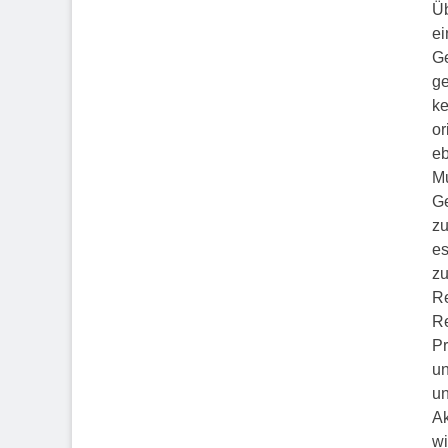
Üb
ei
Ge
ge
ke
or
eb
Mu
Ge
zu
es
zu
Re
Re
Pr
un
un
Ak
wi