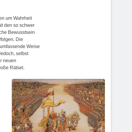
gen um Wahrheit
mit den so schwer
iche Bewusstsein
folgen. Die
f umfassende Weise
Jedoch, selbst
er neuen
roße Rätsel.