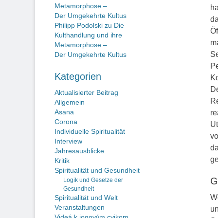
Metamorphose –
ha
Der Umgekehrte Kultus
da
Philipp Podolski
zu
Die
Öf
Kulthandlung und ihre
ma
Metamorphose –
Se
Der Umgekehrte Kultus
Pe
Kategorien
Ko
De
Aktualisierter Beitrag
Re
Allgemein
Asana
re
Corona
Ut
Individuelle Spiritualität
vo
Interview
da
Jahresausblicke
ge
Kritik
Spiritualität und Gesundheit
G
Logik und Gesetze der
Gesundheit
We
Spiritualität und Welt
Veranstaltungen
un
Videá k jogovým cvikom