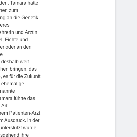
lden. Tamara hatte
chen zum
ng an die Genetik
deres
ehrerin und Ärztin
l, Fichte und
er oder an den
ie
 deshalb weit
ehen bringen, das
 es für die Zukunft
s ehemalige
enannte
amara führte das
 Art
inem Patienten-Arzt
um Ausdruck. In der
tunterstützt wurde,
usgehend ihre