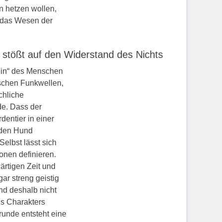
n hetzen wollen,
n das Wesen der
stößt auf den Widerstand des Nichts
ein“ des Menschen
rischen Funkwellen,
chliche
de. Dass der
dentier in einer
nden Hund
Selbst lässt sich
onen definieren.
rtigen Zeit und
ar streng geistig
nd deshalb nicht
es Charakters
runde entsteht eine