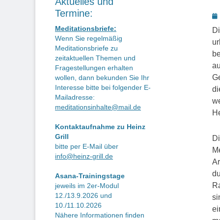
Aktuelles und
Termine:
P
o
Meditationsbriefe:
Di
Wenn Sie regelmäßig
ur
Meditationsbriefe zu
be
zeitaktuellen Themen und
au
Fragestellungen erhalten
Ge
wollen, dann bekunden Sie Ihr
Interesse bitte bei folgender E-
di
Mailadresse:
we
meditationsinhalte@mail.de
He
Kontaktaufnahme zu Heinz
Grill
Di
bitte per E-Mail über
Me
info@heinz-grill.de
Ar
du
Asana-Trainingstage
Ra
jeweils im 2er-Modul
12./13.9.2026 und
si
10./11.10.2026
ei
Nähere Informationen finden