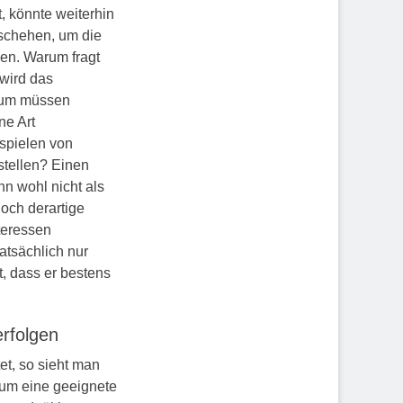
t, könnte weiterhin
eschehen, um die
en. Warum fragt
 wird das
rum müssen
ne Art
spielen von
stellen? Einen
n wohl nicht als
och derartige
nteressen
atsächlich nur
, dass er bestens
erfolgen
t, so sieht man
 um eine geeignete