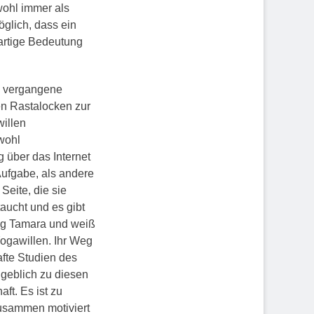
wohl immer als
öglich, dass ein
rartige Bedeutung
e vergangene
en Rastalocken zur
illen
 wohl
g über das Internet
Aufgabe, als andere
Seite, die sie
taucht und es gibt
llig Tamara und weiß
ogawillen. Ihr Weg
fte Studien des
ngeblich zu diesen
aft. Es ist zu
zusammen motiviert