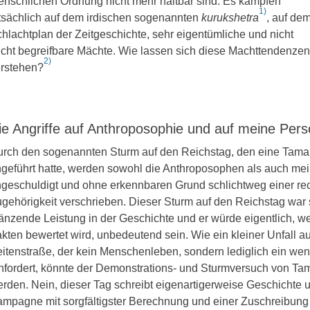
nschlichen Ordnung nicht mehr haltbar sind. Es kämpfen
1)
tsächlich auf dem irdischen sogenannten
kurukshetra
, auf de
hlachtplan der Zeitgeschichte, sehr eigentümliche und nicht
icht begreifbare Mächte. Wie lassen sich diese Machttendenzen
2)
rstehen?
ie Angriffe auf Anthroposophie und auf meine Per
rch den sogenannten Sturm auf den Reichstag, den eine Tama
geführt hatte, werden sowohl die Anthroposophen als auch me
geschuldigt und ohne erkennbaren Grund schlichtweg einer re
gehörigkeit verschrieben. Dieser Sturm auf den Reichstag war 
änzende Leistung in der Geschichte und er würde eigentlich, w
kten bewertet wird, unbedeutend sein. Wie ein kleiner Unfall au
itenstraße, der kein Menschenleben, sondern lediglich ein w
nfordert, könnte der Demonstrations- und Sturmversuch von Ta
rden. Nein, dieser Tag schreibt eigenartigerweise Geschichte 
mpagne mit sorgfältigster Berechnung und einer Zuschreibung