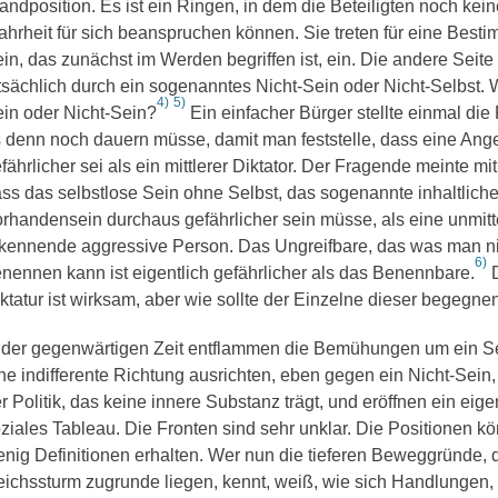
andposition. Es ist ein Ringen, in dem die Beteiligten noch kei
hrheit für sich beanspruchen können. Sie treten für eine Besti
in, das zunächst im Werden begriffen ist, ein. Die andere Seite
tsächlich durch ein sogenanntes Nicht-Sein oder Nicht-Selbst. 
4)
5)
in oder Nicht-Sein?
Ein einfacher Bürger stellte einmal die
 denn noch dauern müsse, damit man feststelle, dass eine Ange
fährlicher sei als ein mittlerer Diktator. Der Fragende meinte mi
ss das selbstlose Sein ohne Selbst, das sogenannte inhaltliche
rhandensein durchaus gefährlicher sein müsse, als eine unmitt
kennende aggressive Person. Das Ungreifbare, das was man ni
6)
nennen kann ist eigentlich gefährlicher als das Benennbare.
D
ktatur ist wirksam, aber wie sollte der Einzelne dieser begegne
 der gegenwärtigen Zeit entflammen die Bemühungen um ein Sei
ne indifferente Richtung ausrichten, eben gegen ein Nicht-Sein
r Politik, das keine innere Substanz trägt, und eröffnen ein eig
ziales Tableau. Die Fronten sind sehr unklar. Die Positionen kö
nig Definitionen erhalten. Wer nun die tieferen Beweggründe, 
ichssturm zugrunde liegen, kennt, weiß, wie sich Handlungen, 