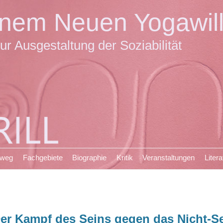
einem Neuen Yogawil
ur Ausgestaltung der Soziabilität
sweg
Fachgebiete
Biographie
Kritik
Veranstaltungen
Litera
er Kampf des Seins gegen das Nicht-S