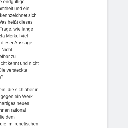
ne endgültige
mmtheit und ein
 kennzeichnet sich
Was heißt dieses
 Frage, wie lange
la Merkel viel
t dieser Aussage,
 Nicht-
elbar zu
cht kennt und nicht
ie versteckte
n?
n, die sich aber in
, gegen ein Werk
enartiges neues
nnen rational
die dem
die im frenetischen