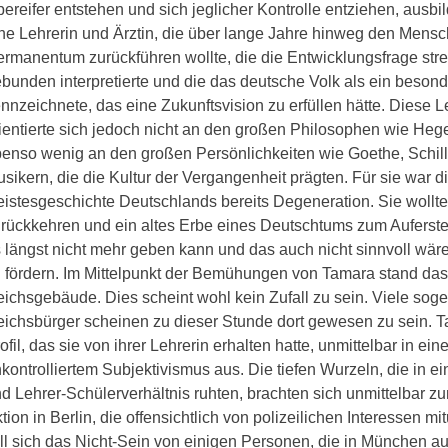
ereifer entstehen und sich jeglicher Kontrolle entziehen, ausbi
ne Lehrerin und Ärztin, die über lange Jahre hinweg den Mens
rmanentum zurückführen wollte, die die Entwicklungsfrage stre
bunden interpretierte und die das deutsche Volk als ein beson
nnzeichnete, das eine Zukunftsvision zu erfüllen hätte. Diese L
ientierte sich jedoch nicht an den großen Philosophen wie Hege
enso wenig an den großen Persönlichkeiten wie Goethe, Schill
sikern, die die Kultur der Vergangenheit prägten. Für sie war d
istesgeschichte Deutschlands bereits Degeneration. Sie wollte
rückkehren und ein altes Erbe eines Deutschtums zum Auferst
 längst nicht mehr geben kann und das auch nicht sinnvoll wäre,
 fördern. Im Mittelpunkt der Bemühungen von Tamara stand da
ichsgebäude. Dies scheint wohl kein Zufall zu sein. Viele sog
ichsbürger scheinen zu dieser Stunde dort gewesen zu sein. T
ofil, das sie von ihrer Lehrerin erhalten hatte, unmittelbar in eine
kontrolliertem Subjektivismus aus. Die tiefen Wurzeln, die in e
d Lehrer-Schülerverhältnis ruhten, brachten sich unmittelbar z
tion in Berlin, die offensichtlich von polizeilichen Interessen mi
ll sich das Nicht-Sein von einigen Personen, die in München a