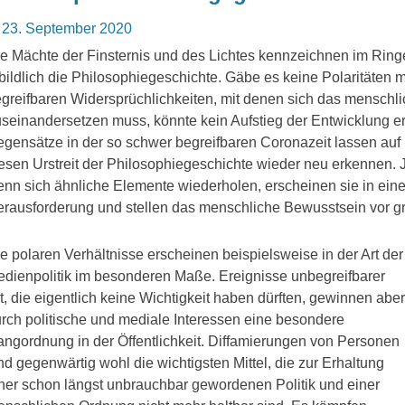
osted
23. September 2020
n
e Mächte der Finsternis und des Lichtes kennzeichnen im Rin
bildlich die Philosophiegeschichte. Gäbe es keine Polaritäten 
greifbaren Widersprüchlichkeiten, mit denen sich das menschl
seinandersetzen muss, könnte kein Aufstieg der Entwicklung er
gensätze in der so schwer begreifbaren Coronazeit lassen au
esen Urstreit der Philosophiegeschichte wieder neu erkennen. 
nn sich ähnliche Elemente wiederholen, erscheinen sie in ein
rausforderung und stellen das menschliche Bewusstsein vor g
e polaren Verhältnisse erscheinen beispielsweise in der Art der
dienpolitik im besonderen Maße. Ereignisse unbegreifbarer
t, die eigentlich keine Wichtigkeit haben dürften, gewinnen aber
rch politische und mediale Interessen eine besondere
ngordnung in der Öffentlichkeit. Diffamierungen von Personen
nd gegenwärtig wohl die wichtigsten Mittel, die zur Erhaltung
ner schon längst unbrauchbar gewordenen Politik und einer