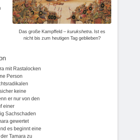
m
Das große Kampffeld –
kurukshetra
. Ist es
nicht bis zum heutigen Tag geblieben?
son
ra mit Rastalocken
ine Person
chtsradikalen
sicher keine
enn er nur von den
f einer
enig Sachschaden
mara gewertet
und es beginnt eine
 der Tamara zu