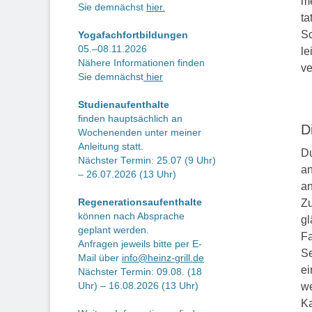
me
Sie demnächst
hier.
ta
Sc
Yogafachfortbildungen
05.–08.11.2026
le
Nähere Informationen finden
ve
Sie demnächst
hier
Studienaufenthalte
finden hauptsächlich an
D
Wochenenden unter meiner
Anleitung statt.
Du
Nächster Termin: 25.07 (9 Uhr)
an
– 26.07.2026 (13 Uhr)
an
Regenerationsaufenthalte
Zu
können nach Absprache
gl
geplant werden.
Fa
Anfragen jeweils bitte per E-
Se
Mail über
info@heinz-grill.de
ei
Nächster Termin: 09.08. (18
Uhr) – 16.08.2026 (13 Uhr)
we
Ka