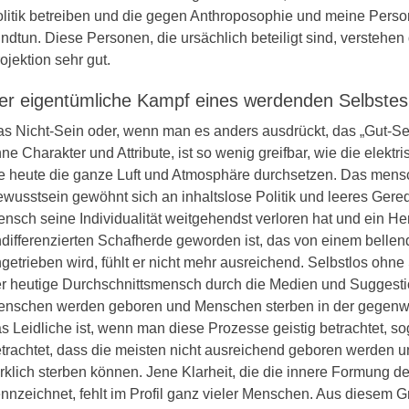
litik betreiben und die gegen Anthroposophie und meine Perso
ndtun. Diese Personen, die ursächlich beteiligt sind, verstehe
ojektion sehr gut.
er eigentümliche Kampf eines werdenden Selbstes 
s Nicht-Sein oder, wenn man es anders ausdrückt, das „Gut-S
ne Charakter und Attribute, ist so wenig greifbar, wie die elekt
e heute die ganze Luft und Atmosphäre durchsetzen. Das mens
wusstsein gewöhnt sich an inhaltslose Politik und leeres Gere
nsch seine Individualität weitgehendst verloren hat und ein Her
differenzierten Schafherde geworden ist, das von einem belle
getrieben wird, fühlt er nicht mehr ausreichend. Selbstlos ohne 
r heutige Durchschnittsmensch durch die Medien und Suggesti
nschen werden geboren und Menschen sterben in der gegenwä
s Leidliche ist, wenn man diese Prozesse geistig betrachtet, sog
trachtet, dass die meisten nicht ausreichend geboren werden u
rklich sterben können. Jene Klarheit, die die innere Formung d
nnzeichnet, fehlt im Profil ganz vieler Menschen. Aus diesem G