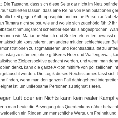
t. Die Tatsache, dass sich diese Seite gar nicht im Netz befinde
rauf schließen lassen, dass eine Reihe von Manipulationen g
fentlichkeit gegen Anthroposophie und meine Person aufzuhetz
n Tamara nicht selbst, wie und wo sie sich zugehörig fühlt? Ihr
lbstbestimmungsrecht scheinbar ebenfalls abgesprochen. Wa
rsonen wie Marianne Munich und Sektenreferenten bewusst ei
ntaktschuld konstruieren, um andere mit den schlechtesten Bei
monstrationen zu stigmatisieren und Rechtsradikalität zu unter
ichstag zu stürmen, ohne größeres Heer und Waffengewalt, kan
alistische Zielperspektive gedacht werden, und wenn man denn
opien denkt, kann die ganze Aktion mithilfe von polizeilichen I
rgetäuscht werden. Die Logik dieses Reichssturmes lässt sich t
nn finden, wenn man den ganzen Fall dahingehend interpretiert
eignet ist, um unliebsame Personen zu stigmatisieren.
egen Luft oder ein Nichts kann kein realer Kampf 
nn man heute die Bewegung des Querdenkens näher betrachte
weigerlich ein Ringen um menschliche Werte, um Freiheit und