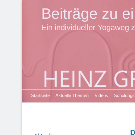
Beiträge zu 
Ein individueller Yogaweg z
Primäres Menü
Zum
Startseite
Aktuelle Themen
Videos
Schulung
Inhalt
springen
D