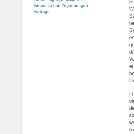
St
Videos zu den Yogaübungen
Wa
Vorträge
Se
ta
Se
es
ge
da
Vo
er
be
Di
In
ei
de
so
we
Re