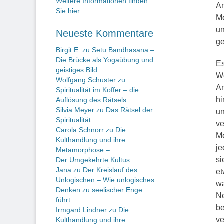
Weitere Informationen finden
An
Sie
hier.
Mo
un
Neueste Kommentare
g
Birgit E.
zu
Setu Bandhasana –
Die Brücke als Yogaübung und
Es
geistiges Bild
We
Wolfgang Schuster
zu
An
Spiritualität im Koffer – die
hi
Auflösung des Rätsels
Silvia Meyer
zu
Das Rätsel der
un
Spiritualität
ve
Carola Schnorr
zu
Die
Me
Kulthandlung und ihre
je
Metamorphose –
si
Der Umgekehrte Kultus
Jana
zu
Der Kreislauf des
et
Unlogischen – Wie unlogisches
wa
Denken zu seelischer Enge
Ne
führt
be
Irmgard Lindner
zu
Die
ve
Kulthandlung und ihre