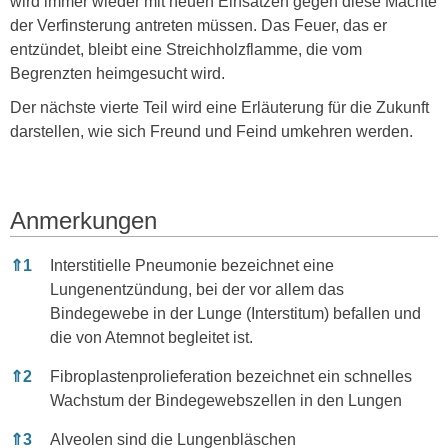
wird immer wieder mit neuen Einsätzen gegen diese Mächte
der Verfinsterung antreten müssen. Das Feuer, das er
entzündet, bleibt eine Streichholzflamme, die vom
Begrenzten heimgesucht wird.
Der nächste vierte Teil wird eine Erläuterung für die Zukunft
darstellen, wie sich Freund und Feind umkehren werden.
Anmerkungen
Anmerkungen
⇑
1
Interstitielle Pneumonie bezeichnet eine
Lungenentzündung, bei der vor allem das
Bindegewebe in der Lunge (Interstitum) befallen und
die von Atemnot begleitet ist.
⇑
2
Fibroplastenprolieferation bezeichnet ein schnelles
Wachstum der Bindegewebszellen in den Lungen
⇑
3
Alveolen sind die Lungenbläschen