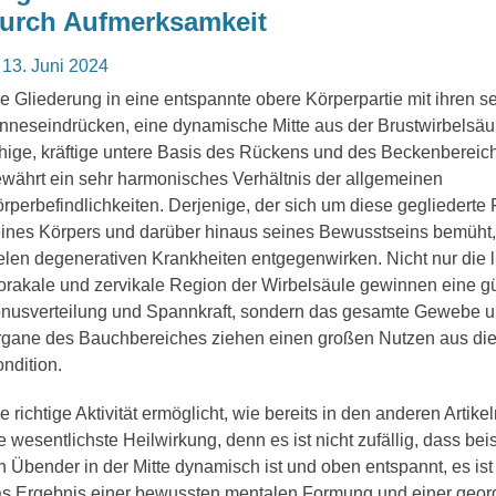
urch Aufmerksamkeit
osted
13. Juni 2024
n
e Gliederung in eine entspannte obere Körperpartie mit ihren s
nneseindrücken, eine dynamische Mitte aus der Brustwirbelsäu
hige, kräftige untere Basis des Rückens und des Beckenbereic
währt ein sehr harmonisches Verhältnis der allgemeinen
rperbefindlichkeiten. Derjenige, der sich um diese gegliederte
ines Körpers und darüber hinaus seines Bewusstseins bemüht,
elen degenerativen Krankheiten entgegenwirken. Nicht nur die 
orakale und zervikale Region der Wirbelsäule gewinnen eine g
nusverteilung und Spannkraft, sondern das gesamte Gewebe u
gane des Bauchbereiches ziehen einen großen Nutzen aus die
ndition.
e richtige Aktivität ermöglicht, wie bereits in den anderen Artikel
e wesentlichste Heilwirkung, denn es ist nicht zufällig, dass be
n Übender in der Mitte dynamisch ist und oben entspannt, es ist
s Ergebnis einer bewussten mentalen Formung und einer geor