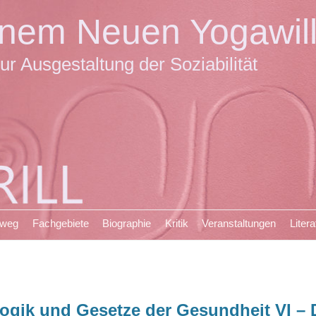
einem Neuen Yogawil
ur Ausgestaltung der Soziabilität
sweg
Fachgebiete
Biographie
Kritik
Veranstaltungen
Litera
ogik und Gesetze der Gesundheit VI – 