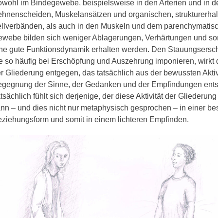
wohl im Bindegewebe, beispielsweise in den Arterien und in d
hnenscheiden, Muskelansätzen und organischen, strukturerha
llverbänden, als auch in den Muskeln und dem parenchymatis
webe bilden sich weniger Ablagerungen, Verhärtungen und so
ne gute Funktionsdynamik erhalten werden. Den Stauungsersc
e so häufig bei Erschöpfung und Auszehrung imponieren, wirkt 
r Gliederung entgegen, das tatsächlich aus der bewussten Aktiv
gegnung der Sinne, der Gedanken und der Empfindungen ents
tsächlich fühlt sich derjenige, der diese Aktivität der Gliederung
nn – und dies nicht nur metaphysisch gesprochen – in einer be
ziehungsform und somit in einem lichteren Empfinden.