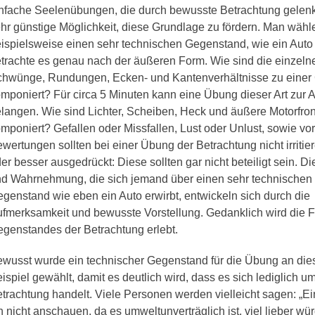
nfache Seelenübungen, die durch bewusste Betrachtung gelenkt
hr günstige Möglichkeit, diese Grundlage zu fördern. Man wähl
ispielsweise einen sehr technischen Gegenstand, wie ein Auto
trachte es genau nach der äußeren Form. Wie sind die einzeln
hwünge, Rundungen, Ecken- und Kantenverhältnisse zu einer
mponiert? Für circa 5 Minuten kann eine Übung dieser Art zur 
langen. Wie sind Lichter, Scheiben, Heck und äußere Motorfron
mponiert? Gefallen oder Missfallen, Lust oder Unlust, sowie vo
wertungen sollten bei einer Übung der Betrachtung nicht irritie
er besser ausgedrückt: Diese sollten gar nicht beteiligt sein. D
d Wahrnehmung, die sich jemand über einen sehr technischen
genstand wie eben ein Auto erwirbt, entwickeln sich durch die
fmerksamkeit und bewusste Vorstellung. Gedanklich wird die 
genstandes der Betrachtung erlebt.
wusst wurde ein technischer Gegenstand für die Übung an di
ispiel gewählt, damit es deutlich wird, dass es sich lediglich u
trachtung handelt. Viele Personen werden vielleicht sagen: „Ein
h nicht anschauen, da es umweltunverträglich ist, viel lieber wü