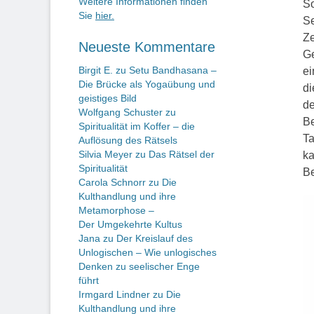
Weitere Informationen finden
So
Sie
hier.
Se
Ze
Neueste Kommentare
Ge
Birgit E.
zu
Setu Bandhasana –
ei
Die Brücke als Yogaübung und
di
geistiges Bild
de
Wolfgang Schuster
zu
Be
Spiritualität im Koffer – die
Ta
Auflösung des Rätsels
Silvia Meyer
zu
Das Rätsel der
ka
Spiritualität
Be
Carola Schnorr
zu
Die
Kulthandlung und ihre
Metamorphose –
Der Umgekehrte Kultus
Jana
zu
Der Kreislauf des
Unlogischen – Wie unlogisches
Denken zu seelischer Enge
führt
Irmgard Lindner
zu
Die
Kulthandlung und ihre