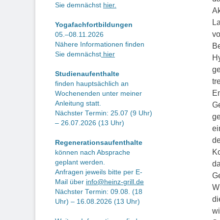
Sie demnächst
hier.
Ak
La
Yogafachfortbildungen
vo
05.–08.11.2026
Nähere Informationen finden
Be
Sie demnächst
hier
Hy
ge
Studienaufenthalte
tr
finden hauptsächlich an
Em
Wochenenden unter meiner
Anleitung statt.
Ge
Nächster Termin: 25.07 (9 Uhr)
ge
– 26.07.2026 (13 Uhr)
ei
de
Regenerationsaufenthalte
Ko
können nach Absprache
geplant werden.
da
Anfragen jeweils bitte per E-
G
Mail über
info@heinz-grill.de
Wi
Nächster Termin: 09.08. (18
di
Uhr) – 16.08.2026 (13 Uhr)
wi