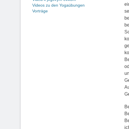
ei
Videos zu den Yogaübungen
se
Vorträge
be
be
Sc
ko
ge
ko
Be
od
un
Ge
Au
Ge
Be
Be
Be
ic