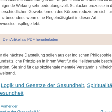
inigende Wirkung sehr bedeutungsvoll. Schlackenprozesse in 
terschiedlichen Gewebeformen des Körpers reduzieren sich, u
nz besonders, wenn eine Regelmäßigkeit in dieser Art
wusstseinspflege lebt.
Den Artikel als PDF herunterladen
r die nächste Darstellung sollen aus der indischen Philosophie
undsätzliche Prinzipien in ihrem Wert für die Heiltherapie besc
rden. Sie sind für das okzidentale mentale Verständnis hilfreic
weiternd.
ategorien
Logik und Gesetze der Gesundheit
,
Spiritualit
esundheit
eitragsnavigation
Vorheriger
rheriger
Nächste
setze der Gesundheit V –
Gesetz