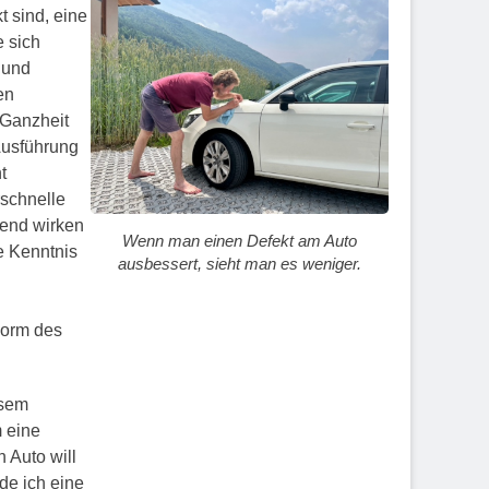
 sind, eine
e sich
 und
en
 Ganzheit
Ausführung
t
rschnelle
rend wirken
Wenn man einen Defekt am Auto
ie Kenntnis
ausbessert, sieht man es weniger.
Form des
esem
m eine
 Auto will
rde ich eine