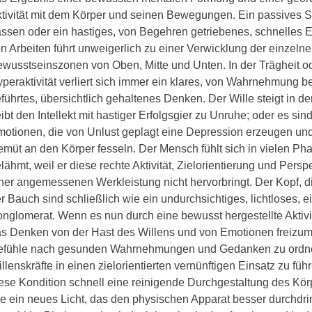
tivität mit dem Körper und seinen Bewegungen. Ein passives 
ssen oder ein hastiges, von Begehren getriebenes, schnelles 
n Arbeiten führt unweigerlich zu einer Verwicklung der einzeln
wusstseinszonen von Oben, Mitte und Unten. In der Trägheit od
peraktivität verliert sich immer ein klares, von Wahrnehmung 
führtes, übersichtlich gehaltenes Denken. Der Wille steigt in d
eibt den Intellekt mit hastiger Erfolgsgier zu Unruhe; oder es sin
otionen, die von Unlust geplagt eine Depression erzeugen un
müt an den Körper fesseln. Der Mensch fühlt sich in vielen Ph
lähmt, weil er diese rechte Aktivität, Zielorientierung und Persp
ner angemessenen Werkleistung nicht hervorbringt. Der Kopf, d
r Bauch sind schließlich wie ein undurchsichtiges, lichtloses, e
nglomerat. Wenn es nun durch eine bewusst hergestellte Aktivit
s Denken von der Hast des Willens und von Emotionen freizum
efühle nach gesunden Wahrnehmungen und Gedanken zu ordne
llenskräfte in einen zielorientierten vernünftigen Einsatz zu füh
ese Kondition schnell eine reinigende Durchgestaltung des Körp
e ein neues Licht, das den physischen Apparat besser durchdr