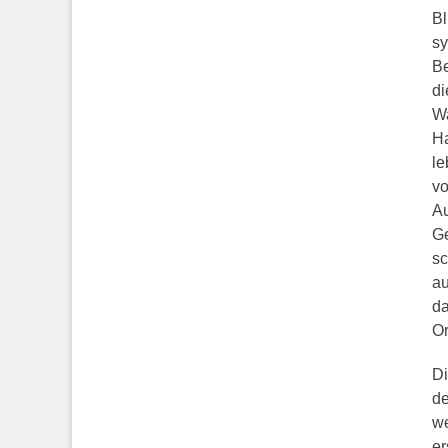
Bl
sy
Be
di
Wa
Ha
le
vo
Au
Ge
sc
au
da
Or
Di
de
we
er