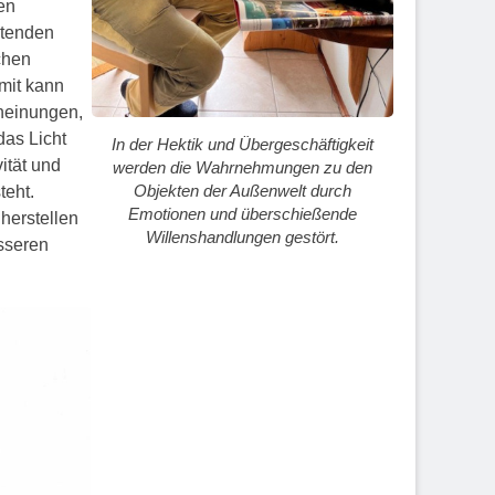
en
ltenden
chen
mit kann
heinungen,
das Licht
In der Hektik und Übergeschäftigkeit
ität und
werden die Wahrnehmungen zu den
Objekten der Außenwelt durch
teht.
Emotionen und überschießende
 herstellen
Willenshandlungen gestört.
sseren