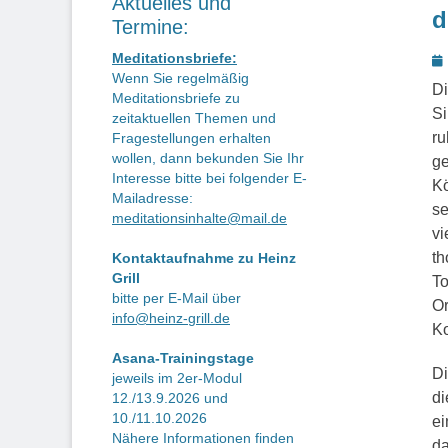
Aktuelles und
d
Termine:
P
Meditationsbriefe:
Wenn Sie regelmäßig
o
Di
Meditationsbriefe zu
Si
zeitaktuellen Themen und
ru
Fragestellungen erhalten
wollen, dann bekunden Sie Ihr
ge
Interesse bitte bei folgender E-
Kö
Mailadresse:
se
meditationsinhalte@mail.de
vi
th
Kontaktaufnahme zu Heinz
Grill
To
bitte per E-Mail über
Or
info@heinz-grill.de
Ko
Asana-Trainingstage
Di
jeweils im 2er-Modul
di
12./13.9.2026 und
10./11.10.2026
ei
Nähere Informationen finden
da