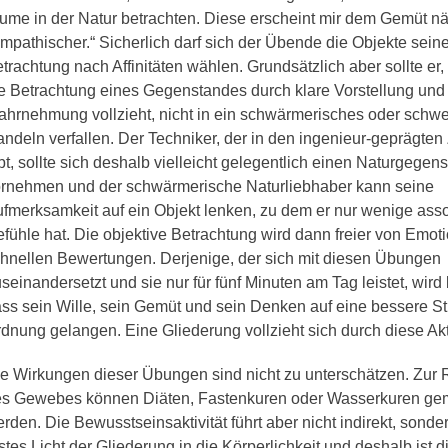
ume in der Natur betrachten. Diese erscheint mir dem Gemüt n
mpathischer.“ Sicherlich darf sich der Übende die Objekte seine
trachtung nach Affinitäten wählen. Grundsätzlich aber sollte er
e Betrachtung eines Gegenstandes durch klare Vorstellung und 
hrnehmung vollzieht, nicht in ein schwärmerisches oder schw
ndeln verfallen. Der Techniker, der in den ingenieur-geprägten
bt, sollte sich deshalb vielleicht gelegentlich einen Naturgegen
rnehmen und der schwärmerische Naturliebhaber kann seine
fmerksamkeit auf ein Objekt lenken, zu dem er nur wenige asso
fühle hat. Die objektive Betrachtung wird dann freier von Emot
hnellen Bewertungen. Derjenige, der sich mit diesen Übungen
seinandersetzt und sie nur für fünf Minuten am Tag leistet, wir
ss sein Wille, sein Gemüt und sein Denken auf eine bessere St
dnung gelangen. Eine Gliederung vollzieht sich durch diese Akti
e Wirkungen dieser Übungen sind nicht zu unterschätzen. Zur 
s Gewebes können Diäten, Fastenkuren oder Wasserkuren ge
rden. Die Bewusstseinsaktivität führt aber nicht indirekt, sonder
stes Licht der Gliederung in die Körperlichkeit und deshalb ist d