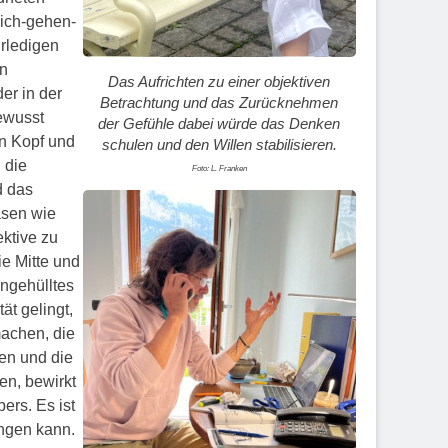
Sich-gehen-
Erledigen
en
Das Aufrichten zu einer objektiven
er in der
Betrachtung und das Zurücknehmen
bewusst
der Gefühle dabei würde das Denken
en Kopf und
schulen und den Willen stabilisieren.
d die
Foto: L. Franken
d das
asen wie
ektive zu
ie Mitte und
ingehülltes
ät gelingt,
achen, die
n und die
ren, bewirkt
ers. Es ist
ingen kann.