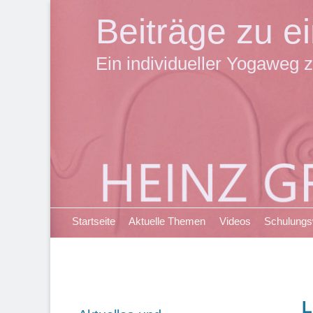
Beiträge zu 
Ein individueller Yogaweg z
Primäres Menü
Zum
Startseite
Aktuelle Themen
Videos
Schulung
Inhalt
springen
L