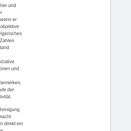
äher und
r
, wenn er
objektive
elgerisches
 Zahlen
stand
ziative
ionen und
d bemerken,
ufe der
vität.
Reinigung
macht
n direkt ein
ie