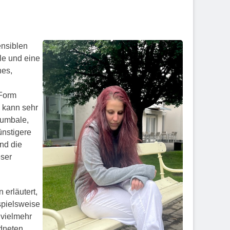
ensiblen
le und eine
hes,
 Form
 kann sehr
lumbale,
ünstigere
nd die
ser
n erläutert,
ispielsweise
 vielmehr
dneten