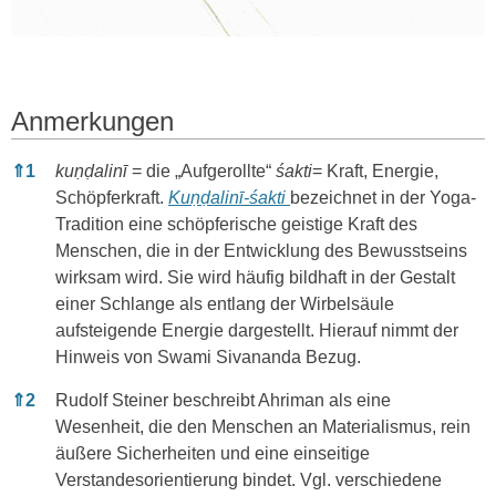
Anmerkungen
Anmerkungen
⇑
1
kuṇḍalinī
= die „Aufgerollte“
śakti
= Kraft, Energie,
Schöpferkraft.
Kuṇḍalinī‑śakti
bezeichnet in der Yoga-
Tradition eine schöpferische geistige Kraft des
Menschen, die in der Entwicklung des Bewusstseins
wirksam wird. Sie wird häufig bildhaft in der Gestalt
einer Schlange als entlang der Wirbelsäule
aufsteigende Energie dargestellt. Hierauf nimmt der
Hinweis von Swami Sivananda Bezug.
⇑
2
Rudolf Steiner beschreibt Ahriman als eine
Wesenheit, die den Menschen an Materialismus, rein
äußere Sicherheiten und eine einseitige
Verstandesorientierung bindet. Vgl. verschiedene