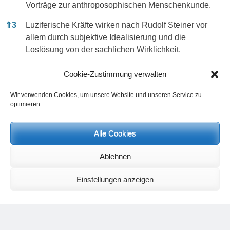
Vorträge zur anthroposophischen Menschenkunde.
⇑
3
Luziferische Kräfte wirken nach Rudolf Steiner vor
allem durch subjektive Idealisierung und die
Loslösung von der sachlichen Wirklichkeit.
Cookie-Zustimmung verwalten
Kategorien
Allgemein
Wir verwenden Cookies, um unsere Website und unseren Service zu
optimieren.
Beitragsnavigation
← Vorheriger
Nächster →
Vorheriger
Nächster
Der Kreislauf des Unlogischen –
Die Stärkung des Nervensystems
Beitrag:
Beitrag:
Wie unlogisches Denken zu
durch Yoga-Asanas
Alle Cookies
seelischer Enge führt
Ablehnen
Schreibe einen Kommentar
Einstellungen anzeigen
Deine E-Mail-Adresse wird nicht veröffentlicht.
Erforderliche
Felder sind mit
*
markiert
Kommentar
*