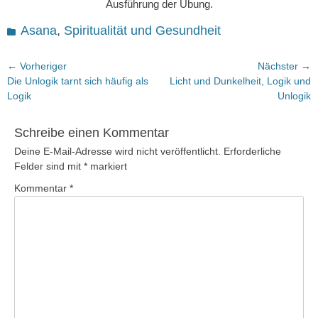
Ausführung der Übung.
Kategorien
Asana
,
Spiritualität und Gesundheit
Beitragsnavigation
← Vorheriger
Nächster →
Vorheriger
Nächster
Die Unlogik tarnt sich häufig als
Licht und Dunkelheit, Logik und
Beitrag:
Beitrag:
Logik
Unlogik
Schreibe einen Kommentar
Deine E-Mail-Adresse wird nicht veröffentlicht.
Erforderliche
Felder sind mit
*
markiert
Kommentar
*