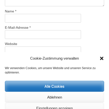
Name
*
E-Mail-Adresse
*
Website
Cookie-Zustimmung verwalten
Name, E-Mail-Adresse und Website in diesem Browser für
Wir verwenden Cookies, um unsere Website und unseren Service zu
meinen nächsten Kommentar speichern.
optimieren.
Alle Cookies
Aktuelles und Termine:
Ablehnen
Meditationsbriefe:
Wenn Sie regelmäßig Meditationsbriefe zu zeitaktuellen Themen und
Einstellungen anzeigen