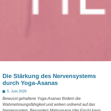
Die Stärkung des Nervensystems
durch Yoga-Asanas
Posted
5. Juni 2026
on
Bewusst gehaltene Yoga-Asanas fördern die
Wahrnehmungsfähigkeit und wirken ordnend auf das
Nervensystem. Besonders Matsyasana (der Fisch) kann