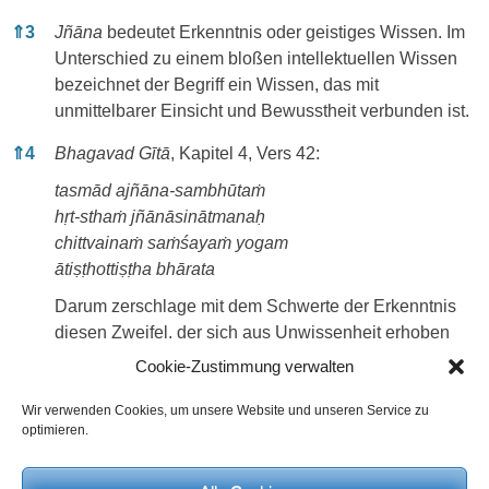
⇑
3
Jñāna
bedeutet Erkenntnis oder geistiges Wissen. Im
Unterschied zu einem bloßen intellektuellen Wissen
bezeichnet der Begriff ein Wissen, das mit
unmittelbarer Einsicht und Bewusstheit verbunden ist.
⇑
4
Bhagavad Gītā
, Kapitel 4, Vers 42:
tasmād ajñāna-sambhūtaṁ
hṛt-sthaṁ jñānāsinātmanaḥ
chittvainaṁ saṁśayaṁ yogam
ātiṣṭhottiṣṭha bhārata
Darum zerschlage mit dem Schwerte der Erkenntnis
diesen Zweifel, der sich aus Unwissenheit erhoben
und in deinem Herzen festgesetzt hat, und nimm
Cookie-Zustimmung verwalten
Zuflucht zum Yoga! Erhebe dich, o
Bhārata
!
Wir verwenden Cookies, um unsere Website und unseren Service zu
optimieren.
⇑
5
Manas
wird in der indischen Philosophie häufig als
denkendes Bewusstsein oder Sinnesbewusstsein