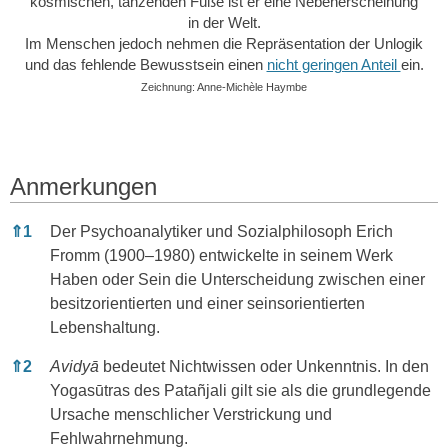
kosmischen, tanzenden Füße ist er eine Nebenerscheinung
in der Welt.
Im Menschen jedoch nehmen die Repräsentation der Unlogik
und das fehlende Bewusstsein einen
nicht geringen Anteil
ein.
Zeichnung: Anne-Michèle Haymbe
Anmerkungen
Anmerkungen
⇑
1
Der Psychoanalytiker und Sozialphilosoph Erich
Fromm (1900–1980) entwickelte in seinem Werk
Haben oder Sein die Unterscheidung zwischen einer
besitzorientierten und einer seinsorientierten
Lebenshaltung.
⇑
2
Avidyā
bedeutet Nichtwissen oder Unkenntnis. In den
Yogasūtras des Patañjali gilt sie als die grundlegende
Ursache menschlicher Verstrickung und
Fehlwahrnehmung.