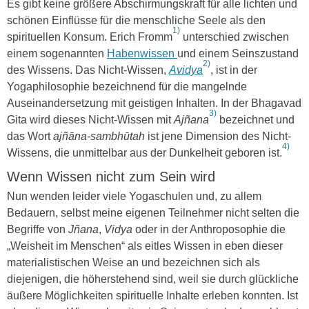
Es gibt keine größere Abschirmungskraft für alle lichten und
schönen Einflüsse für die menschliche Seele als den
1)
spirituellen Konsum. Erich Fromm
unterschied zwischen
einem sogenannten
Habenwissen
und einem Seinszustand
2)
des Wissens. Das Nicht-Wissen,
Avidya
, ist in der
Yogaphilosophie bezeichnend für die mangelnde
Auseinandersetzung mit geistigen Inhalten. In der Bhagavad
3)
Gita wird dieses Nicht-Wissen mit
Aj
ñ
ana
bezeichnet und
das Wort
ajñāna
-sambh
ū
tah
ist jene Dimension des Nicht-
4)
Wissens, die unmittelbar aus der Dunkelheit geboren ist.
Wenn Wissen nicht zum Sein wird
Nun wenden leider viele Yogaschulen und, zu allem
Bedauern, selbst meine eigenen Teilnehmer nicht selten die
Begriffe von
Jñana
,
Vidya
oder in der Anthroposophie die
„Weisheit im Menschen“ als eitles Wissen in eben dieser
materialistischen Weise an und bezeichnen sich als
diejenigen, die höherstehend sind, weil sie durch glückliche
äußere Möglichkeiten spirituelle Inhalte erleben konnten. Ist