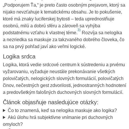
„Podporujem Ťa,“ je preto často osobným prejavom, ktorý sa
nijako nevzťahuje k tematickému obsahu. Je to pokušenie,
ktoré má znaky luciferskej bytosti – teda uprednostňuje
osobnú, milú a dobrú sféru a zároveň sa vyhýba
3)
podstatnému vzťahu k vlastnej téme.
Rozvíja sa nelogika
a nezriedka sa maskuje za takzvaného dobrého človeka, čo
sa na prvý pohľad javí ako veľmi logické.
Logika srdca
Logika, ktorá vedie srdcové centrum k sústredeniu a prvému
vyžarovaniu, vyžaduje neustále prekonávanie všetkých
polovičatých, nelogických slovných formulácií, polovičatých
činov, nečestných gest zdvorilosti, jednostranných hodnotení
a predovšetkým falošných duchovných slovných formulácií.
Článok objasňuje nasledujúce otázky:
Čo to znamená, keď sa nelogika maskuje ako logika?
Akú úlohu hrá subjektívne vnímanie pri duchovných
omyloch?