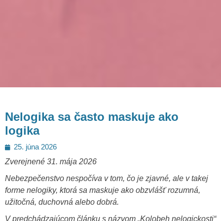
Nelogika sa často maskuje ako
logika
Posted
25. júna 2026
on
Zverejnené 31. mája 2026
Nebezpečenstvo nespočíva v tom, čo je zjavné, ale v takej
forme nelogiky, ktorá sa maskuje ako obzvlášť rozumná,
užitočná, duchovná alebo dobrá.
V predchádzajúcom článku s názvom „Kolobeh nelogickosti“