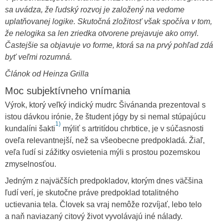
sa uvádza, že ľudský rozvoj je založený na vedome
uplatňovanej logike. Skutočná zložitosť však spočíva v tom,
že nelogika sa len zriedka otvorene prejavuje ako omyl.
Častejšie sa objavuje vo forme, ktorá sa na prvý pohľad zdá
byť veľmi rozumná.
Článok od Heinza Grilla
Moc subjektívneho vnímania
Výrok, ktorý veľký indický mudrc Šivánanda prezentoval s
istou dávkou irónie, že študent jógy by si nemal stúpajúcu
1)
kundalíni šakti
mýliť s artritídou chrbtice, je v súčasnosti
oveľa relevantnejší, než sa všeobecne predpokladá. Žiaľ,
veľa ľudí si zážitky osvietenia mýli s prostou pozemskou
zmyselnosťou.
Jedným z najväčších predpokladov, ktorým dnes väčšina
ľudí verí, je skutočne práve predpoklad totalitného
uctievania tela. Človek sa vraj nemôže rozvíjať, lebo telo
a naň naviazaný citový život vyvolávajú iné nálady.