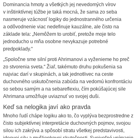
Dominancia hmoty a všetkých jej nevedomých vírov
v inštinktívnej túžbe je taká mocná, že sama zo seba
nasmeruje vzácnosť logiky do jednostranného určenia
a odôvodnenie viac nedefinuje kauzálne, ale čisto na
základe tela: „Nemôžem to urobiť, pretože moje telo
jednoducho u mňa osobne nevykazuje potrebné
predpoklady.“
„Spoločne sme silní proti Ahrimanovi a vyženieme ho preč
zo stvorenia sveta.“ Žiaľ, takémuto druhu pokušenia sa
najviac darí v skupinách, a tak jednotlivec na ceste
duchovného uskutočnenia zabúda na vedomú konfrontáciu
so sebou samým a na sebareflexiu, čím pokúšajúcej sile
Ahrimana umožňuje uviaznuť vo svojej duši.
Keď sa nelogika javí ako pravda
Mnoho ľudí chápe logiku ako to, čo vyplýva bezprostredne z
čisto subjektívnej interpretácie duchovných pojmov, svojou
silou ich zakrýva a spôsobí stratu všetkej predstavivosti,
ideovej sily a myšlienkovej skutočnosti. Svojvoľné vnímanie,