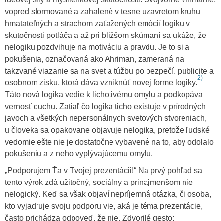
vopred sformované a zahalené v tesne uzavretom kruhu
hmatateľných a strachom zaťažených emócií logiku v
skutočnosti potláča a až pri bližšom skúmaní sa ukáže, že
nelogiku pozdvihuje na motiváciu a pravdu. Je to sila
pokušenia, označovaná ako Ahriman, zameraná na
takzvané viazanie sa na svet a túžbu po bezpečí, publicite a
2)
osobnom zisku, ktorá dáva vzniknúť novej forme logiky.
Táto nová logika vedie k lichotivému omylu a podkopáva
vernosť duchu. Zatiaľ čo logika ticho existuje v prírodných
javoch a všetkých nepersonálnych svetových stvoreniach,
u človeka sa opakovane objavuje nelogika, pretože ľudské
vedomie ešte nie je dostatočne vybavené na to, aby odolalo
pokušeniu a z neho vyplývajúcemu omylu.
„Podporujem Ťa v Tvojej prezentácii!“ Na prvý pohľad sa
tento výrok zdá užitočný, sociálny a prinajmenšom nie
nelogický. Keď sa však objaví nepríjemná otázka, či osoba,
kto vyjadruje svoju podporu vie, aká je téma prezentácie,
často prichádza odpoveď, že nie. Zdvorilé gesto: