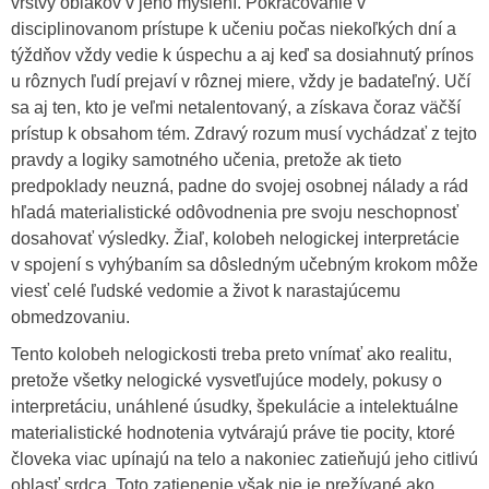
vrstvy oblakov v jeho myslení. Pokračovanie v
disciplinovanom prístupe k učeniu počas niekoľkých dní a
týždňov vždy vedie k úspechu a aj keď sa dosiahnutý prínos
u rôznych ľudí prejaví v rôznej miere, vždy je badateľný. Učí
sa aj ten, kto je veľmi netalentovaný, a získava čoraz väčší
prístup k obsahom tém. Zdravý rozum musí vychádzať z tejto
pravdy a logiky samotného učenia, pretože ak tieto
predpoklady neuzná, padne do svojej osobnej nálady a rád
hľadá materialistické odôvodnenia pre svoju neschopnosť
dosahovať výsledky. Žiaľ, kolobeh nelogickej interpretácie
v spojení s vyhýbaním sa dôsledným učebným krokom môže
viesť celé ľudské vedomie a život k narastajúcemu
obmedzovaniu.
Tento kolobeh nelogickosti treba preto vnímať ako realitu,
pretože všetky nelogické vysvetľujúce modely, pokusy o
interpretáciu, unáhlené úsudky, špekulácie a intelektuálne
materialistické hodnotenia vytvárajú práve tie pocity, ktoré
človeka viac upínajú na telo a nakoniec zatieňujú jeho citlivú
oblasť srdca. Toto zatienenie však nie je prežívané ako