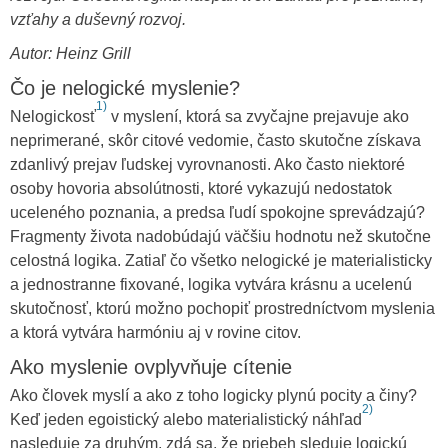
vzťahy a duševný rozvoj.
Autor: Heinz Grill
Čo je nelogické myslenie?
1)
Nelogickosť
v myslení, ktorá sa zvyčajne prejavuje ako
neprimerané, skôr citové vedomie, často skutočne získava
zdanlivý prejav ľudskej vyrovnanosti. Ako často niektoré
osoby hovoria absolútnosti, ktoré vykazujú nedostatok
uceleného poznania, a predsa ľudí spokojne sprevádzajú?
Fragmenty života nadobúdajú väčšiu hodnotu než skutočne
celostná logika. Zatiaľ čo všetko nelogické je materialisticky
a jednostranne fixované, logika vytvára krásnu a ucelenú
skutočnosť, ktorú možno pochopiť prostredníctvom myslenia
a ktorá vytvára harmóniu aj v rovine citov.
Ako myslenie ovplyvňuje cítenie
Ako človek myslí a ako z toho logicky plynú pocity a činy?
2)
Keď jeden egoistický alebo materialistický náhľad
nasleduje za druhým, zdá sa, že priebeh sleduje logickú