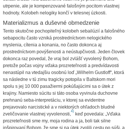
utrpenie, ale je kompenzované falošným pocitom vlastnej
hodnoty. Kolobeh nelogiky končí v telesnej úzkosti.
Materializmus a duševné obmedzenie
Tento skutočne pochopiteľný kolobeh sebailúzií a falošného
sebapocitu často vzniká prostredníctvom nelogického
myslenia, cítenia a konania, no často dokonca aj
prostredníctvom povýšenosti a neústupčivosti. Jeden človek
dokonca raz povedal, že vraj bol zvlášť vyvolený Bohom,
pretože počas vojny vďaka prozreteľnosti a predvídavosti
nenastúpil na vtedajšiu osobnú loď „Wilhelm Gustloff“, ktorá
sa následne v tú zimu tragicky potopila v Baltskom mori
spolu s jej 10 000 pasažiermi pokúšajúcimi sa o útek z
krajiny. Namiesto súcitu si táto osoba vyvinula duchovne
prehnanú seba-interpretáciu, v ktorej sa evidentne
prejavovalo narcistické a v niektorých ohľadoch bludné
4)
zveličovanie vlastnej vyvolenosti,
keď povedala: „Vďaka
prozreteľnosti sme my, moja rodina a ja, boli tak silne
inšpirovaní Bohom, že sme si na útek zvolili cestu po súši, a