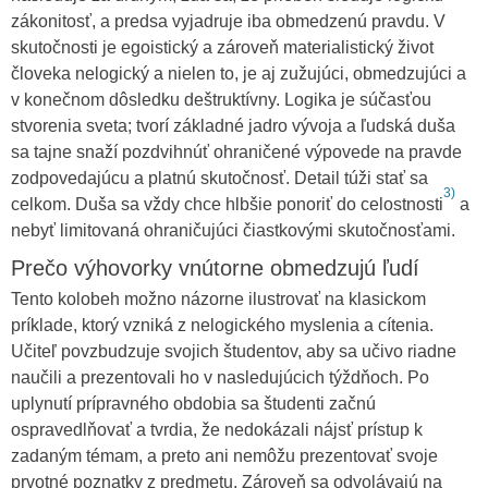
zákonitosť, a predsa vyjadruje iba obmedzenú pravdu. V
skutočnosti je egoistický a zároveň materialistický život
človeka nelogický a nielen to, je aj zužujúci, obmedzujúci a
v konečnom dôsledku deštruktívny. Logika je súčasťou
stvorenia sveta; tvorí základné jadro vývoja a ľudská duša
sa tajne snaží pozdvihnúť ohraničené výpovede na pravde
zodpovedajúcu a platnú skutočnosť. Detail túži stať sa
3)
celkom. Duša sa vždy chce hlbšie ponoriť do celostnosti
a
nebyť limitovaná ohraničujúci čiastkovými skutočnosťami.
Prečo výhovorky vnútorne obmedzujú ľudí
Tento kolobeh možno názorne ilustrovať na klasickom
príklade, ktorý vzniká z nelogického myslenia a cítenia.
Učiteľ povzbudzuje svojich študentov, aby sa učivo riadne
naučili a prezentovali ho v nasledujúcich týždňoch. Po
uplynutí prípravného obdobia sa študenti začnú
ospravedlňovať a tvrdia, že nedokázali nájsť prístup k
zadaným témam, a preto ani nemôžu prezentovať svoje
prvotné poznatky z predmetu. Zároveň sa odvolávajú na