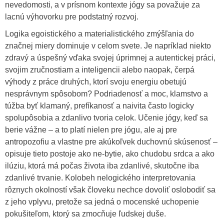
nevedomosti, a v prísnom kontexte jógy sa považuje za
lacnú výhovorku pre podstatný rozvoj.
Logika egoistického a materialistického zmýšľania do
značnej miery dominuje v celom svete. Je napríklad niekto
zdravý a úspešný vďaka svojej úprimnej a autentickej práci,
svojim zručnostiam a inteligencii alebo naopak, čerpá
výhody z práce druhých, ktorí svoju energiu obetujú
nesprávnym spôsobom? Podriadenosť a moc, klamstvo a
túžba byť klamaný, prefíkanosť a naivita často logicky
spolupôsobia a zdanlivo tvoria celok. Učenie jógy, keď sa
berie vážne – a to platí nielen pre jógu, ale aj pre
antropozofiu a vlastne pre akúkoľvek duchovnú skúsenosť –
opisuje tieto postoje ako ne-bytie, ako chudobu srdca a ako
ilúziu, ktorá má počas života iba zdanlivé, skutočne iba
zdanlivé trvanie. Kolobeh nelogického interpretovania
rôznych okolností však človeku nechce dovoliť oslobodiť sa
z jeho vplyvu, pretože sa jedná o mocenské uchopenie
pokušiteľom, ktorý sa zmocňuje ľudskej duše.