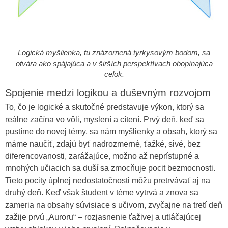
Logická myšlienka, tu znázornená tyrkysovým bodom, sa
otvára ako spájajúca a v širších perspektívach obopínajúca
celok.
Spojenie medzi logikou a duševným rozvojom
To, čo je logické a skutočné predstavuje výkon, ktorý sa
reálne začína vo vôli, myslení a cítení. Prvý deň, keď sa
pustíme do novej témy, sa nám myšlienky a obsah, ktorý sa
máme naučiť, zdajú byť nadrozmerné, ťažké, sivé, bez
diferencovanosti, zarážajúce, možno až neprístupné a
mnohých učiacich sa duší sa zmocňuje pocit bezmocnosti.
Tieto pocity úplnej nedostatočnosti môžu pretrvávať aj na
druhý deň. Keď však študent v téme vytrvá a znova sa
zameria na obsahy súvisiace s učivom, zvyčajne na tretí deň
zažije prvú „Auroru“ – rozjasnenie ťaživej a utláčajúcej