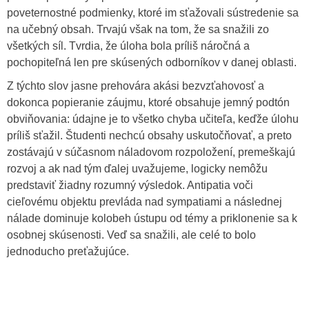
poveternostné podmienky, ktoré im sťažovali sústredenie sa
na učebný obsah. Trvajú však na tom, že sa snažili zo
všetkých síl. Tvrdia, že úloha bola príliš náročná a
pochopiteľná len pre skúsených odborníkov v danej oblasti.
Z týchto slov jasne prehovára akási bezvzťahovosť a
dokonca popieranie záujmu, ktoré obsahuje jemný podtón
obviňovania: údajne je to všetko chyba učiteľa, keďže úlohu
príliš sťažil. Študenti nechcú obsahy uskutočňovať, a preto
zostávajú v súčasnom náladovom rozpoložení, premeškajú
rozvoj a ak nad tým ďalej uvažujeme, logicky nemôžu
predstaviť žiadny rozumný výsledok. Antipatia voči
cieľovému objektu prevláda nad sympatiami a následnej
nálade dominuje kolobeh ústupu od témy a priklonenie sa k
osobnej skúsenosti. Veď sa snažili, ale celé to bolo
jednoducho preťažujúce.