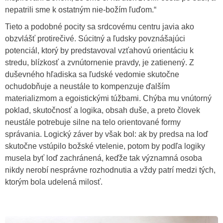
nepatrili sme k ostatným nie-božím ľuďom.“
Tieto a podobné pocity sa srdcovému centru javia ako
obzvlášť protirečivé. Súcitný a ľudsky povznášajúci
potenciál, ktorý by predstavoval vzťahovú orientáciu k
stredu, blízkosť a zvnútornenie pravdy, je zatienený. Z
duševného hľadiska sa ľudské vedomie skutočne
ochudobňuje a neustále to kompenzuje ďalším
materializmom a egoistickými túžbami. Chýba mu vnútorný
poklad, skutočnosť a logika, obsah duše, a preto človek
neustále potrebuje silne na telo orientované formy
správania. Logický záver by však bol: ak by predsa na loď
skutočne vstúpilo božské vtelenie, potom by podľa logiky
musela byť loď zachránená, keďže tak významná osoba
nikdy nerobí nesprávne rozhodnutia a vždy patrí medzi tých,
ktorým bola udelená milosť.