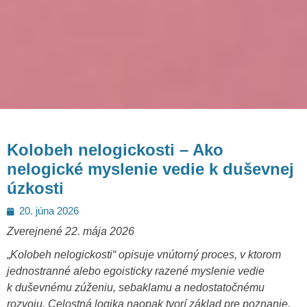
Kolobeh nelogickosti – Ako
nelogické myslenie vedie k duševnej
úzkosti
Posted
20. júna 2026
on
Zverejnené 22. mája 2026
„
Kolobeh nelogickosti“ opisuje vnútorný proces, v ktorom
jednostranné alebo egoisticky razené myslenie vedie
k duševnému zúženiu, sebaklamu a nedostatočnému
rozvoju. Celostná logika naopak tvorí základ pre poznanie,