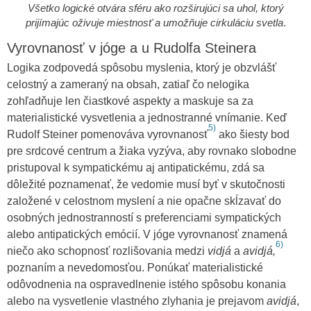
Všetko logické otvára sféru ako rozširujúci sa uhol, ktorý
prijímajúc oživuje miestnosť a umožňuje cirkuláciu svetla
.
Vyrovnanosť v jóge a u Rudolfa Steinera
Logika zodpovedá spôsobu myslenia, ktorý je obzvlášť
celostný a zameraný na obsah, zatiaľ čo nelogika
zohľadňuje len čiastkové aspekty a maskuje sa za
materialistické vysvetlenia a jednostranné vnímanie. Keď
5)
Rudolf Steiner pomenováva vyrovnanosť
ako šiesty bod
pre srdcové centrum a žiaka vyzýva, aby rovnako slobodne
pristupoval k sympatickému aj antipatickému, zdá sa
dôležité poznamenať, že vedomie musí byť v skutočnosti
založené v celostnom myslení a nie opačne skĺzavať do
osobných jednostranností s preferenciami sympatických
alebo antipatických emócií. V jóge vyrovnanosť znamená
6)
niečo ako schopnosť rozlišovania medzi
vidjá
a
avidjá,
poznaním a nevedomosťou. Ponúkať materialistické
odôvodnenia na ospravedlnenie istého spôsobu konania
alebo na vysvetlenie vlastného zlyhania je prejavom
avidjá
,