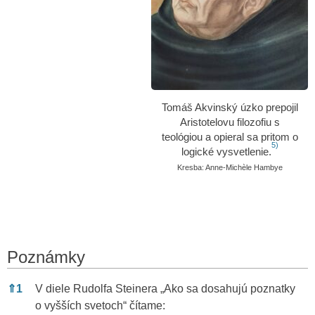
Tomáš Akvinský úzko prepojil
Aristotelovu filozofiu s
teológiou a opieral sa pritom o
5)
logické vysvetlenie.
Kresba: Anne-Michèle Hambye
Poznámky
Poznámky
⇑
1
V diele Rudolfa Steinera „Ako sa dosahujú poznatky
o vyšších svetoch“ čítame: