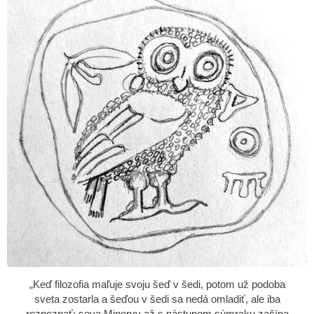
„Keď filozofia maľuje svoju šeď v šedi, potom už podoba
sveta zostarla a šeďou v šedi sa nedá omladiť, ale iba
rozpoznať; sova Minervy až s nástupom súmraku začína