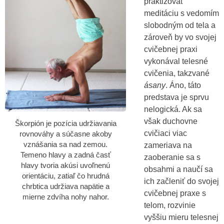
praktizovať
meditáciu s vedomím
slobodným od tela a
zároveň by vo svojej
cvičebnej praxi
vykonával telesné
cvičenia, takzvané
ásany
. Áno, táto
predstava je sprvu
nelogická. Ak sa
však duchovne
Škorpión je pozícia udržiavania
cvičiaci viac
rovnováhy a súčasne akoby
vznášania sa nad zemou.
zameriava na
Temeno hlavy a zadná časť
zaoberanie sa s
hlavy tvoria akúsi uvoľnenú
obsahmi a naučí sa
orientáciu, zatiaľ čo hrudná
ich začleniť do svojej
chrbtica udržiava napätie a
cvičebnej praxe s
mierne zdvíha nohy nahor.
telom, rozvinie
vyššiu mieru telesnej