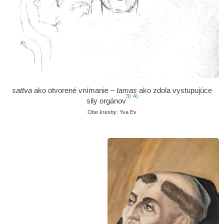
sattva
ako otvorené vnímanie –
tamas
ako zdola vystupujúce
3)
4)
sily orgánov
Obe kresby: Yva Ev