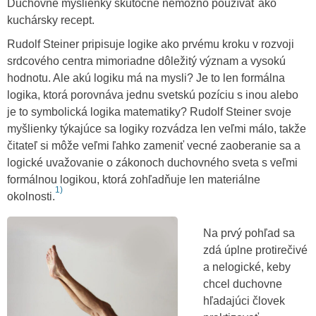
Duchovné myšlienky skutočne nemožno používať ako
kuchársky recept.
Rudolf Steiner pripisuje logike ako prvému kroku v rozvoji
srdcového centra mimoriadne dôležitý význam a vysokú
hodnotu. Ale akú logiku má na mysli? Je to len formálna
logika, ktorá porovnáva jednu svetskú pozíciu s inou alebo
je to symbolická logika matematiky? Rudolf Steiner svoje
myšlienky týkajúce sa logiky rozvádza len veľmi málo, takže
čitateľ si môže veľmi ľahko zameniť vecné zaoberanie sa a
logické uvažovanie o zákonoch duchovného sveta s veľmi
formálnou logikou, ktorá zohľadňuje len materiálne
1)
okolnosti.
Na prvý pohľad sa
zdá úplne protirečivé
a nelogické, keby
chcel duchovne
hľadajúci človek