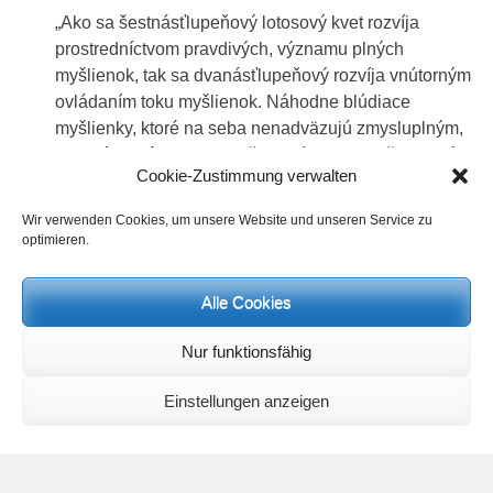
„Ako sa šestnásťlupeňový lotosový kvet rozvíja
prostredníctvom pravdivých, významu plných
myšlienok, tak sa dvanásťlupeňový rozvíja vnútorným
ovládaním toku myšlienok. Náhodne blúdiace
myšlienky, ktoré na seba nenadväzujú zmysluplným,
logickým spôsobom, ale čisto náhodne, poškodzujú
Cookie-Zustimmung verwalten
formu tohto lotosového kvetu.“
Myšlienky musia byť pravdivé a zodpovedať signatúre
Wir verwenden Cookies, um unsere Website und unseren Service zu
optimieren.
alebo téme a nesmú takými len zostať, ale musia sa
naďalej realizovať, formulovať, implementovať a
dostávať praktickú spoločenskú formu. Ak niekto
Alle Cookies
pokračuje v čítaní Rudolfa Steinera a nedbá na túto
súvislosť s pravdivou myšlienkou, teda s pravdivým
Nur funktionsfähig
obsahom, môžu byť nasledujúce vety zvodné:
Einstellungen anzeigen
„Čím väčšmi vyplýva jedna myšlienka z druhej a čím
väčšmi sa človek vyhýba všetkému nelogickému, tým
väčšmi nadobúda tento zmyslový orgán sebe