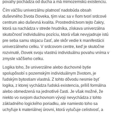
povahy pochádza od ducha a má mimozemskú existenciu.
Čím väčšiu univerzálnu platnosť nadobúda obsah
duševného života človeka, tým viac sa v ňom tvorí srdcové
centrum ako duševná kvalita. Prostredníctvom tejto čakry,
ktorá sa nachádza v strede hrudníka, získava univerzálna
skutočnosť individuálnu pozíciu, ktorá však nevyjadruje istú
pre seba samu stojacu časť, ale skôr vedie k manifestácii
univerzálneho celku. V srdcovom centre, keď je skutočne
rozvinuté, človek svoju vlastnú individuálnu povahu vníma v
zmysle väčšieho celku.
Logika toho, že univerzálne alebo duchovné bytie
spolupôsobí s pozemským individuálnym životom, je
ľudským bytostiam vlastná. Z tohto dôvodu nesmie byť
logika, z ktorej vychádza ľudská existencia, príliš formálna
alebo obmedzená na jednotlivé časti. Je však možné, že
niekto vo svojom duchovnom vývoji nevychádza z tohto
základného logického poriadku, ale namiesto toho sa
uchyľuje k materiálnej úrovni, ktorá vylučuje celistvosť, a