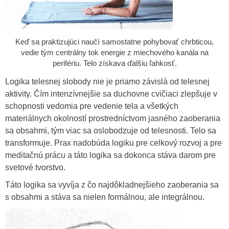
Keď sa praktizujúci naučí samostatne pohybovať chrbticou,
vedie tým centrálny tok energie z miechového kanála na
perifériu. Telo získava ďalšiu ľahkosť.
Logika telesnej slobody nie je priamo závislá od telesnej
aktivity. Čím intenzívnejšie sa duchovne cvičiaci zlepšuje v
schopnosti vedomia pre vedenie tela a všetkých
materiálnych okolností prostredníctvom jasného zaoberania
sa obsahmi, tým viac sa oslobodzuje od telesnosti. Telo sa
transformuje. Prax nadobúda logiku pre celkový rozvoj a pre
meditačnú prácu a táto logika sa dokonca stáva darom pre
svetové tvorstvo.
Táto logika sa vyvíja z čo najdôkladnejšieho zaoberania sa
s obsahmi a stáva sa nielen formálnou, ale integrálnou.