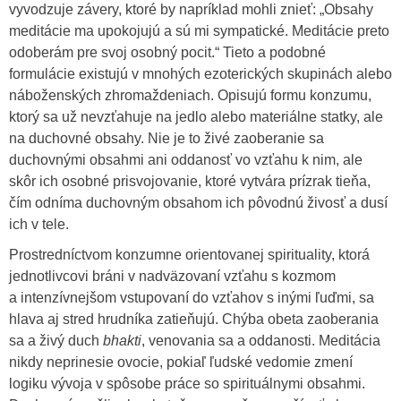
vyvodzuje závery, ktoré by napríklad mohli znieť: „Obsahy
meditácie ma upokojujú a sú mi sympatické. Meditácie preto
odoberám pre svoj osobný pocit.“ Tieto a podobné
formulácie existujú v mnohých ezoterických skupinách alebo
náboženských zhromaždeniach. Opisujú formu konzumu,
ktorý sa už nevzťahuje na jedlo alebo materiálne statky, ale
na duchovné obsahy. Nie je to živé zaoberanie sa
duchovnými obsahmi ani oddanosť vo vzťahu k nim, ale
skôr ich osobné prisvojovanie, ktoré vytvára prízrak tieňa,
čím odníma duchovným obsahom ich pôvodnú živosť a dusí
ich v tele.
Prostredníctvom konzumne orientovanej spirituality, ktorá
jednotlivcovi bráni v nadväzovaní vzťahu s kozmom
a intenzívnejšom vstupovaní do vzťahov s inými ľuďmi, sa
hlava aj stred hrudníka zatieňujú. Chýba obeta zaoberania
sa a živý duch
bhakti
, venovania sa a oddanosti. Meditácia
nikdy neprinesie ovocie, pokiaľ ľudské vedomie zmení
logiku vývoja v spôsobe práce so spirituálnymi obsahmi.