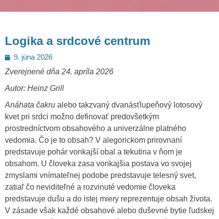
Logika a srdcové centrum
Posted
9. júna 2026
on
Zverejnené dňa 24. apríla 2026
Autor: Heinz Grill
Anáhata čakru
alebo takzvaný dvanásťlupeňový lotosový
kvet pri srdci možno definovať predovšetkým
prostredníctvom obsahového a univerzálne platného
vedomia. Čo je to obsah? V alegorickom prirovnaní
predstavuje pohár vonkajší obal a tekutina v ňom je
obsahom. U človeka zasa vonkajšia postava vo svojej
zmyslami vnímateľnej podobe predstavuje telesný svet,
zatiaľ čo neviditeľné a rozvinuté vedomie človeka
predstavuje dušu a do istej miery reprezentuje obsah života.
V zásade však každé obsahové alebo duševné bytie ľudskej