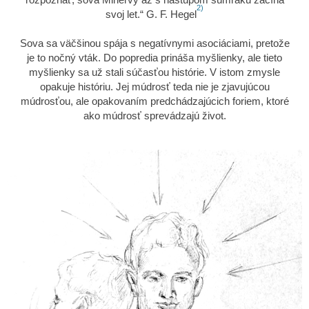
2)
svoj let.“ G. F. Hegel
Sova sa väčšinou spája s negatívnymi asociáciami, pretože
je to nočný vták. Do popredia prináša myšlienky, ale tieto
myšlienky sa už stali súčasťou histórie. V istom zmysle
opakuje históriu. Jej múdrosť teda nie je zjavujúcou
múdrosťou, ale opakovaním predchádzajúcich foriem, ktoré
ako múdrosť sprevádzajú život.