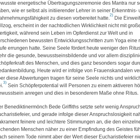
wusste energetische Übertragungszeremonie des Mantra nur so
ben, wie er selbst als initiierender Lehrer in seiner Erkenntnis-
2)
hrnehmungsfähigkeit zu diesen vorbereitet hatte.
Die Einweih
llzog, erscheint in der nachtodlichen Wirklichkeit nicht mit groß
rtigkeit, während sein Leben im Opferdienst zur Welt und in
rschiedenen bewussten Entwicklungsschritten zum Yoga eine r
ufe errungen hatte. Seine Seele fördert heute weniger den Ritu
hr die gesunde, bewusstseinsbildende und vor allem disziplini
höpferkraft des Menschen, und dies ganz besonders sogar dur
dankenbildung. Heute wird er infolge von Frauenskandalen ve
er diese Abwertungen tragen für seine Seele nichts und wirklich
3)
i.
Sein Schöpferpotential will Personen zu einem aktiveren h
wusstsein anregen und dies in besonderem Maße ohne Ritus.
r Benediktinermönch Bede Griffiths setzte sehr wenig Anspruch
charistiefeier, und gerade infolge dieser Anspruchslosigkeit n
krament feinere und leichtere Stimmungen an, die den einzeln
chenden Menschen näher zu einer Empfindung des Geistes füh
ch seinem Tode nimmt aber der Wert dieser Eucharistiefeier ni