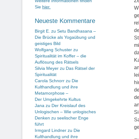
Ze
Weitere Informationen finden
Sie
hier.
We
ge
Neueste Kommentare
re
de
Birgit E.
zu
Setu Bandhasana –
Die Brücke als Yogaübung und
St
geistiges Bild
mi
Wolfgang Schuster
zu
da
Spiritualität im Koffer – die
Ka
Auflösung des Rätsels
an
Silvia Meyer
zu
Das Rätsel der
Spiritualität
le
Carola Schnorr
zu
Die
hi
Kulthandlung und ihre
de
Metamorphose –
de
Der Umgekehrte Kultus
an
Jana
zu
Der Kreislauf des
Unlogischen – Wie unlogisches
Si
Denken zu seelischer Enge
Sa
führt
ge
Irmgard Lindner
zu
Die
Kulthandlung und ihre