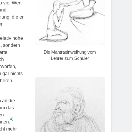
 viel Wert
 und
ung, die er
er
elativ hohe
s, sondern
Die Mantraeinweihung vom
erte
Lehrer zum Schüler
ch
rworfen,
 gar nichts
öheren
 an die
ahm das
en
4)
rten.
cht mehr