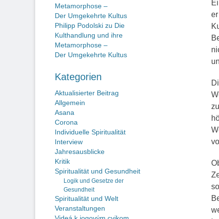
Ei
Metamorphose –
er
Der Umgekehrte Kultus
Philipp Podolski
zu
Die
Ku
Kulthandlung und ihre
Be
Metamorphose –
ni
Der Umgekehrte Kultus
un
Kategorien
Di
Aktualisierter Beitrag
We
Allgemein
zu
Asana
hö
Corona
We
Individuelle Spiritualität
vo
Interview
Jahresausblicke
Kritik
Ob
Spiritualität und Gesundheit
Ze
Logik und Gesetze der
so
Gesundheit
B
Spiritualität und Welt
Veranstaltungen
we
Videá k jogovým cvikom