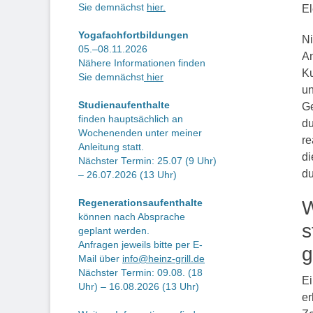
Sie demnächst
hier.
El
Yogafachfortbildungen
Ni
05.–08.11.2026
An
Nähere Informationen finden
Ku
Sie demnächst
hier
un
Studienaufenthalte
Ge
finden hauptsächlich an
du
Wochenenden unter meiner
re
Anleitung statt.
di
Nächster Termin: 25.07 (9 Uhr)
du
– 26.07.2026 (13 Uhr)
W
Regenerationsaufenthalte
können nach Absprache
s
geplant werden.
Anfragen jeweils bitte per E-
g
Mail über
info@heinz-grill.de
Nächster Termin: 09.08. (18
Ei
Uhr) – 16.08.2026 (13 Uhr)
er