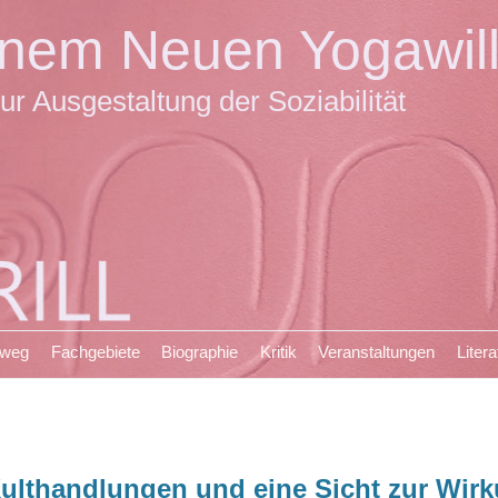
einem Neuen Yogawil
ur Ausgestaltung der Soziabilität
sweg
Fachgebiete
Biographie
Kritik
Veranstaltungen
Litera
ulthandlungen und eine Sicht zur Wirk