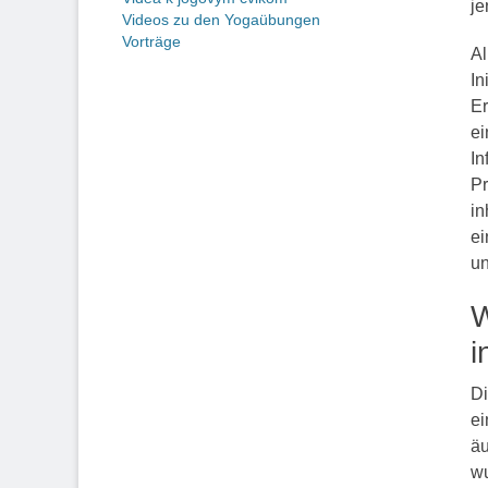
je
Videos zu den Yogaübungen
Vorträge
Al
In
Er
ei
In
Pr
in
ei
un
W
i
Di
ei
äu
wu