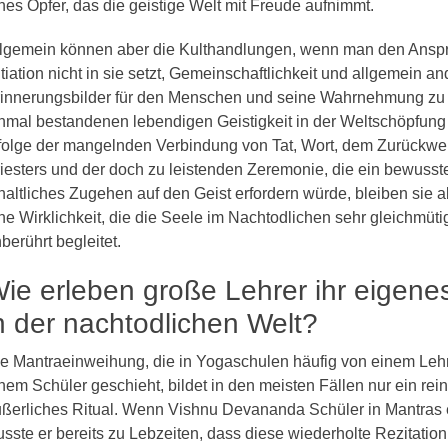
nes Opfer, das die geistige Welt mit Freude aufnimmt.
lgemein können aber die Kulthandlungen, wenn man den Ansp
itiation nicht in sie setzt, Gemeinschaftlichkeit und allgemein a
innerungsbilder für den Menschen und seine Wahrnehmung zu 
nmal bestandenen lebendigen Geistigkeit in der Weltschöpfung 
folge der mangelnden Verbindung von Tat, Wort, dem Zurückwe
iesters und der doch zu leistenden Zeremonie, die ein bewusst
haltliches Zugehen auf den Geist erfordern würde, bleiben sie 
ne Wirklichkeit, die die Seele im Nachtodlichen sehr gleichmüti
berührt begleitet.
ie erleben große Lehrer ihr eigen
n der nachtodlichen Welt?
e Mantraeinweihung, die in Yogaschulen häufig von einem Leh
nem Schüler geschieht, bildet in den meisten Fällen nur ein rein
ßerliches Ritual. Wenn Vishnu Devananda Schüler in Mantras 
sste er bereits zu Lebzeiten, dass diese wiederholte Rezitation