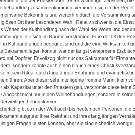
remonie, die der Priester oder Lehrer vollbringt. Menschen, die
ihehandlung zusammenkommen, verbinden sich in der Regel 
meinsame Bekenntnis und weiterhin durch die Versammlung a
ligiösen Ort ihrer besonderen Wahl. Relativ schwer ist die Eins
s Wertes der Kulthandlung nach der Wahl der Worte und der a
immungen, die sich im Raume verströmen. Eine der letzten Per
r in Kulthandlungen begegnet sind und die eine Wirksamkeit un
s Sakrament legen konnte, war der längst verstorbene Erzbisch
rdinal Döpfner. Er vollzog nicht nur das Sakrament für Firmant
dere, sondern konnte auch einen Hauch eines Christusverstän
ise in sein Ritual durch langjährige Erfahrung und evangelisch
neinführen. Aber dieser sehr intelligente fromme Mann, klein v
r als Kapazität unter den Priestern galt, verströmte diese fein
r Andacht nicht nur in den Weihehandlungen, sondern in sein
derweitigen Lebensformen.
cherlich gibt es in der Welt auch bis heute noch Personen, die e
krament aufgrund ihrer Reinheit und ihres langjährigen Verhält
istigen Fragen leisten können, aber sie sind sicherlich wenige.