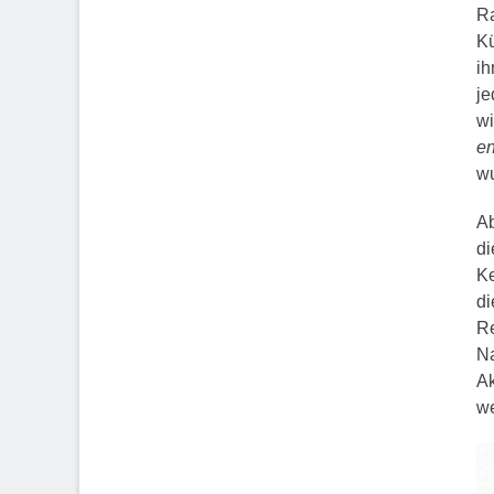
Ra
Kü
ih
je
wi
e
wu
Ab
di
Ke
di
Re
Na
Ak
we