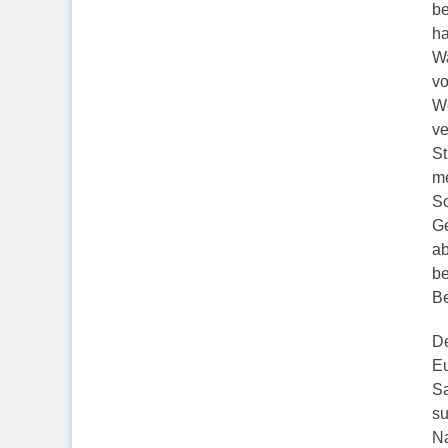
be
ha
Wa
vo
We
ve
St
me
Sc
Ge
ab
be
Be
De
Eu
Sa
su
Na