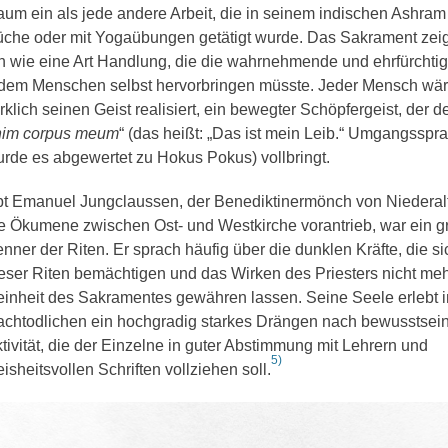
um ein als jede andere Arbeit, die in seinem indischen Ashram 
che oder mit Yogaübungen getätigt wurde. Das Sakrament zeigt
n wie eine Art Handlung, die die wahrnehmende und ehrfürchtig
dem Menschen selbst hervorbringen müsste. Jeder Mensch wär
rklich seinen Geist realisiert, ein bewegter Schöpfergeist, der d
nim corpus meum
“ (das heißt: „Das ist mein Leib.“ Umgangsspra
rde es abgewertet zu Hokus Pokus) vollbringt.
t Emanuel Jungclaussen, der Benediktinermönch von Niederalt
e Ökumene zwischen Ost- und Westkirche vorantrieb, war ein g
nner der Riten. Er sprach häufig über die dunklen Kräfte, die si
eser Riten bemächtigen und das Wirken des Priesters nicht meh
inheit des Sakramentes gewähren lassen. Seine Seele erlebt 
chtodlichen ein hochgradig starkes Drängen nach bewusstsei
tivität, die der Einzelne in guter Abstimmung mit Lehrern und
5)
isheitsvollen Schriften vollziehen soll.