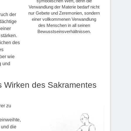
symbolischen Wert, denn die
Verwandlung der Materie bedarf nicht
nur Gebete und Zeremonien, sondern
ruch der
einer vollkommenen Verwandlung
ndächtige
des Menschen in all seinen
einer
Bewusstseinsverhältnissen.
stärken.
ichen des
es
aber wie
g und
es Wirken des Sakramentes
rer zu
einweihte,
 und die