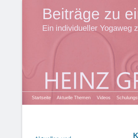
Beiträge zu 
Ein individueller Yogaweg z
Primäres Menü
Zum
Startseite
Aktuelle Themen
Videos
Schulung
Inhalt
springen
K