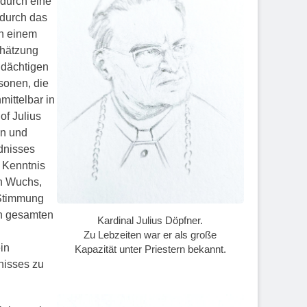
 durch eine
durch das
n einem
chätzung
ndächtigen
sonen, die
mittelbar in
of Julius
en und
dnisses
e Kenntnis
on Wuchs,
e Stimmung
en gesamten
Kardinal Julius Döpfner.
Zu Lebzeiten war er als große
in
Kapazität unter Priestern bekannt.
nisses zu