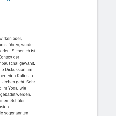
wirken oder,
bnis führen, wurde
rfen. Sicherlich ist
Kontext der
r pauschal gewählt.
die Diskussion um
euerten Kultus in
ikirchen geht. Sehr
d im Yoga, wie
h gebadet werden,
einem Schüler
nsten
 die sogenannten