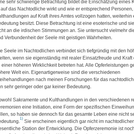
ne sehr schwierige Betrachtung bildet die Einschätzung eines K
 auf das Nachtodliche wirkt und wie er entsprechend Personen,
lthandlungen auf Kraft ihres Amtes vollzogen hatten, weiterhin 
deutung besitzt. Diese Betrachtung ist eine esoterische und sie
cht an die irdischen Stimmungen an. Sie untersucht vielmehr di
d Verbundenheit der Seele mit geistigen Wahrheiten.
e Seele im Nachtodlichen verbindet sich tiefgründig mit den hö
lten, wenn sie eigenständig mit realer Einsatzfreude und Kraf
 einer höheren Wirklichkeit betreten hat. Alle Opferleistungen g
here Welt ein. Eigenartigerweise sind die verschiedenen
ihehandlungen nach meinen Forschungen für das nachtodlic
n sehr geringer oder gar keiner Bedeutung.
wohl Sakramente und Kulthandlungen in den verschiedenen re
remonien eine Initiation, eine Form der spezifischen Einweihu
llen, so haben sie dennoch für das gesamte Leben eine nicht s
1)
edeutung.
Sie erscheinen eigentlich gar nicht im nachtodliche
sentliche Station der Entwicklung. Die Opferzeremonie ist noch