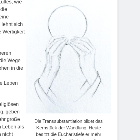
ultes, wie
 die
eine
 lehnt sich
e Wertigkeit
heren
t die Wege
ehen in die
he Leben
ligiösen
ng, geben
ehr große
Die Transsubstantiation bildet das
n Leben als
Kernstück der Wandlung. Heute
besitzt die Eucharistiefeier mehr
 nicht