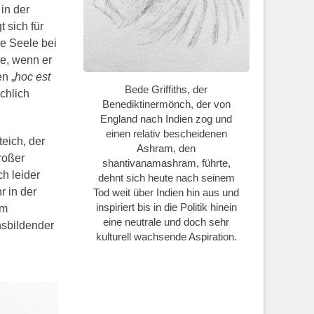
in der
 sich für
e Seele bei
e, wenn er
en „
hoc est
Bede Griffiths, der
chlich
Benediktinermönch, der von
England nach Indien zog und
einen relativ bescheidenen
eich, der
Ashram, den
roßer
shantivanamashram, führte,
ch leider
dehnt sich heute nach seinem
r in der
Tod weit über Indien hin aus und
inspiriert bis in die Politik hinein
im
eine neutrale und doch sehr
nsbildender
kulturell wachsende Aspiration.