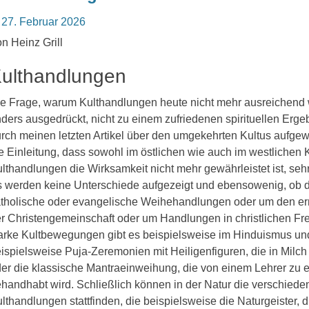
osted
27. Februar 2026
n
n Heinz Grill
ulthandlungen
e Frage, warum Kulthandlungen heute nicht mehr ausreichend 
ders ausgedrückt, nicht zu einem zufriedenen spirituellen Erge
rch meinen letzten Artikel über den umgekehrten Kultus aufgewo
e Einleitung, dass sowohl im östlichen wie auch im westlichen 
lthandlungen die Wirksamkeit nicht mehr gewährleistet ist, seh
 werden keine Unterschiede aufgezeigt und ebensowenig, ob 
tholische oder evangelische Weihehandlungen oder um den ern
r Christengemeinschaft oder um Handlungen in christlichen Fre
arke Kultbewegungen gibt es beispielsweise im Hinduismus un
ispielsweise Puja-Zeremonien mit Heiligenfiguren, die in Milc
er die klassische Mantraeinweihung, die von einem Lehrer zu 
handhabt wird. Schließlich können in der Natur die verschiede
lthandlungen stattfinden, die beispielsweise die Naturgeister,