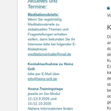
Aktuelles und
Termine:
P
o
Meditationsbriefe:
Vo
Wenn Sie regelmäßig
Meditationsbriefe zu
K
zeitaktuellen Themen und
Fragestellungen erhalten
Di
wollen, dann bekunden Sie Ihr
an
Interesse bitte bei folgender E-
du
Mailadresse:
meditationsinhalte@mail.de
di
Ku
Kontaktaufnahme zu Heinz
Es
Grill
ka
bitte per E-Mail über
de
info@heinz-grill.de
st
Asana-Trainingstage
be
jeweils im 2er-Modul
od
12./13.9.2026 und
ge
10./11.10.2026
Ku
Nähere Informationen finden