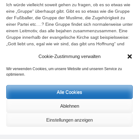
Ich würde vielleicht soweit gehen zu fragen, ob es so etwas wie
eine „Gruppe“ überhaupt gibt. Gibt es so etwas wie die Gruppe
der Fußballer, die Gruppe der Muslime, die Zugehörigkeit zu
einer Partei etc….? Eine Gruppe findet sich normalerweise unter
einem Leitmotiv, das alle bejahen zusammenzusammen. Eine
Gruppe innerhalb der evangelische Kirche sagt beispielsweise:
„Gott liebt uns, egal wie wir sind, das gibt uns Hoffnung“ und
weil wir das so sehen sind wir eine Gruppe. Alle, die das so
Cookie-Zustimmung verwalten
sehen können sich uns anschließen, gehören zu uns.
Dennoch setzt sich eine Gruppe immer aus Einzelindividuen
Wir verwenden Cookies, um unsere Website und unseren Service zu
zusammen. Und jeder davon ist individuell, hat eigene
optimieren.
Erfahrungen und Fragen und denkt und sieht und hinterfragt
wohl auch das Leitmotiv der Gruppe anders als sein
Nebenmann. Gibt es also eine Gruppe, in der alle gleich denken
Alle Cookies
und das gleiche wollen? Heute kann man vielfach beobachten,
dass Gruppen in diesem Sinne, in der sie nur als Masse
Ablehnen
gesehen werden und nicht mehr das Individuum, in
ordentlichem Maße benutzt werden um Polaritäten zu schüren.
Einstellungen anzeigen
Das sind die „Gelbkappen“, das die „Rotkappen“, das die
Rechten und das die Linken, Ost und West, Nord und Süd.
Gruppen kann man sehr gut spalten und gegeneinander