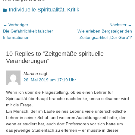
Kategorien
Individuelle Spiritualität
,
Kritik
Beitragsnavigation
← Vorheriger
Nächster →
Vorheriger
Nächster
Die Gefährlichkeit falscher
Wie erleben Bergsteiger den
Beitrag:
Beitrag:
Informationen
Zeitungsartikel „Der Guru“?
10 Replies to “Zeitgemäße spirituelle
Veränderungen”
Martina
sagt:
26. Mai 2019 um 17:19 Uhr
Wenn ich über die Fragestellung, ob es einen Lehrer für
Spiritualität überhaupt brauche nachdenke, umso seltsamer wird
mir die Frage.
Ein Mensch, der im Laufe seines Lebens viele unterschiedliche
Lehrer in seiner Schul- und weiteren Ausbildungszeit hatte, der,
wenn er studiert hat, auch dort Professoren vor sich hatte um
das jeweilige Studienfach zu erlernen – er musste in dieser