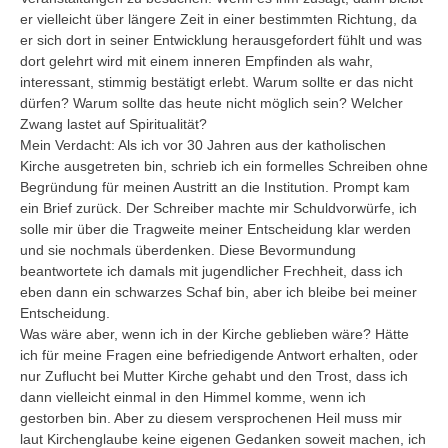
er vielleicht über längere Zeit in einer bestimmten Richtung, da
er sich dort in seiner Entwicklung herausgefordert fühlt und was
dort gelehrt wird mit einem inneren Empfinden als wahr,
interessant, stimmig bestätigt erlebt. Warum sollte er das nicht
dürfen? Warum sollte das heute nicht möglich sein? Welcher
Zwang lastet auf Spiritualität?
Mein Verdacht: Als ich vor 30 Jahren aus der katholischen
Kirche ausgetreten bin, schrieb ich ein formelles Schreiben ohne
Begründung für meinen Austritt an die Institution. Prompt kam
ein Brief zurück. Der Schreiber machte mir Schuldvorwürfe, ich
solle mir über die Tragweite meiner Entscheidung klar werden
und sie nochmals überdenken. Diese Bevormundung
beantwortete ich damals mit jugendlicher Frechheit, dass ich
eben dann ein schwarzes Schaf bin, aber ich bleibe bei meiner
Entscheidung.
Was wäre aber, wenn ich in der Kirche geblieben wäre? Hätte
ich für meine Fragen eine befriedigende Antwort erhalten, oder
nur Zuflucht bei Mutter Kirche gehabt und den Trost, dass ich
dann vielleicht einmal in den Himmel komme, wenn ich
gestorben bin. Aber zu diesem versprochenen Heil muss mir
laut Kirchenglaube keine eigenen Gedanken soweit machen, ich