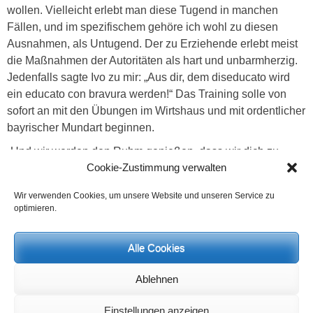
wollen. Vielleicht erlebt man diese Tugend in manchen
Fällen, und im spezifischem gehöre ich wohl zu diesen
Ausnahmen, als Untugend. Der zu Erziehende erlebt meist
die Maßnahmen der Autoritäten als hart und unbarmherzig.
Jedenfalls sagte Ivo zu mir: „Aus dir, dem diseducato wird
ein educato con bravura werden!“ Das Training solle von
sofort an mit den Übungen im Wirtshaus und mit ordentlicher
bayrischer Mundart beginnen.
„Und wir werden den Ruhm genießen, dass wir dich zu
Cookie-Zustimmung verwalten
einem vernünftigen Bürger erzogen haben. Die Welt wird
stolz auf uns sein und alle werden sie sagen: Er ist doch
Wir verwenden Cookies, um unsere Website und unseren Service zu
nicht so schlimm.“
optimieren.
Kategorien
Kritik
Alle Cookies
Beitragsnavigation
← Vorheriger
Nächster →
Vorheriger
Nächster
Zeitgemäße spirituelle
Vortrag von Prof. Mynarek und
Ablehnen
Beitrag:
Beitrag:
Veränderungen
Gespräch in Lundo
Einstellungen anzeigen