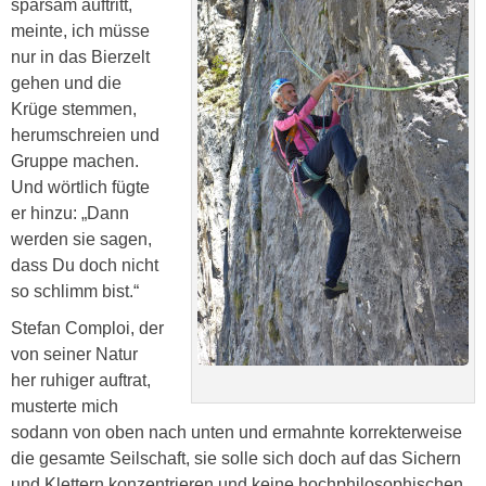
sparsam auftritt,
meinte, ich müsse
nur in das Bierzelt
gehen und die
Krüge stemmen,
herumschreien und
Gruppe machen.
Und wörtlich fügte
er hinzu: „Dann
werden sie sagen,
dass Du doch nicht
so schlimm bist.“
Stefan Comploi, der
von seiner Natur
her ruhiger auftrat,
musterte mich
sodann von oben nach unten und ermahnte korrekterweise
die gesamte Seilschaft, sie solle sich doch auf das Sichern
und Klettern konzentrieren und keine hochphilosophischen