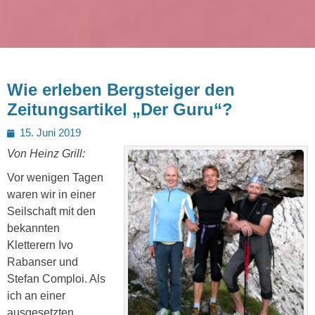
Wie erleben Bergsteiger den
Zeitungsartikel „Der Guru“?
Posted
15. Juni 2019
on
Von Heinz Grill:
Vor wenigen Tagen
waren wir in einer
Seilschaft mit den
bekannten
Kletterern Ivo
Rabanser und
Stefan Comploi. Als
ich an einer
ausgesetzten