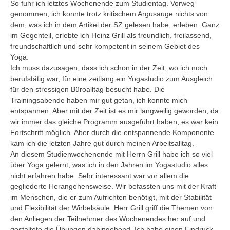
So fuhr ich letztes Wochenende zum Studientag. Vorweg
genommen, ich konnte trotz kritischem Argusauge nichts von
dem, was ich in dem Artikel der SZ gelesen habe, erleben. Ganz
im Gegenteil, erlebte ich Heinz Grill als freundlich, freilassend,
freundschaftlich und sehr kompetent in seinem Gebiet des
Yoga.
Ich muss dazusagen, dass ich schon in der Zeit, wo ich noch
berufstätig war, für eine zeitlang ein Yogastudio zum Ausgleich
für den stressigen Büroalltag besucht habe. Die
Trainingsabende haben mir gut getan, ich konnte mich
entspannen. Aber mit der Zeit ist es mir langweilig geworden, da
wir immer das gleiche Programm ausgeführt haben, es war kein
Fortschritt möglich. Aber durch die entspannende Komponente
kam ich die letzten Jahre gut durch meinen Arbeitsalltag.
An diesem Studienwochenende mit Herrn Grill habe ich so viel
über Yoga gelernt, was ich in den Jahren im Yogastudio alles
nicht erfahren habe. Sehr interessant war vor allem die
gegliederte Herangehensweise. Wir befassten uns mit der Kraft
im Menschen, die er zum Aufrichten benötigt, mit der Stabilität
und Flexibilität der Wirbelsäule. Herr Grill griff die Themen von
den Anliegen der Teilnehmer des Wochenendes her auf und
gestaltete die Übungen dahingehend. Ich habe einen Eindruck