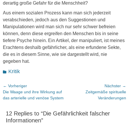
derartig große Gefahr für die Menschheit?
Aus einem sozialen Prozess kann man sich jederzeit
verabschieden, jedoch aus den Suggestionen und
Manipulationen wird man sich nur sehr schwer befreien
können, denn diese ergreifen den Menschen bis in seine
tiefere Psyche hinein. Ein Artikel, der manipuliert, ist meines
Erachtens deshalb gefährlicher, als eine erfundene Sekte,
die es in diesem Sinne, wie sie dargestellt wird, nie
gegeben hat.
Kategorien
Kritik
Beitragsnavigation
← Vorheriger
Nächster →
Vorheriger
Nächster
Die Waage und ihre Wirkung auf
Zeitgemäße spirituelle
Beitrag:
Beitrag:
das arterielle und venöse System
Veränderungen
12 Replies to “Die Gefährlichkeit falscher
Informationen”