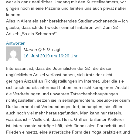
war ein ganz natürlicher Umgang mit den Kursteilnehmern, wir
gingen noch in eine Pizzeria und lernten uns auch privat näher
kennen.
Alles in Allem ein sehr bereicherndes Studienwochenende – Ich
glaube, dass ich dort wieder einmal hinfahren will. Zum SZ-
Artikel: „So ein Schmarrn!“
Antworten
Marina Q.E.D.
sagt:
16. Juni 2019 um 16:26 Uhr
Interessant ist, dass die Journalisten der SZ, die diesen
unglücklichen Artikel verfasst haben, sich trotz der nicht
geringen Anzahl an Richtigstellungen im Internet, über die sie
sich auch bereits informiert haben, nun nicht korrigieren. Anstatt
die Verdrehungen und unwahren Tatsachenbehauptungen
richtigzustellen, setzen sie in selbstgerechtem, pseudo-seriösem
Duktus erneut mit Verleumdungen fort, behaupten, sie hätten
auch noch viel mehr herausgefunden. Man kann nur rätseln,
was das ist – Vielleicht, dass Heinz Grill ein brillanter Kletterer
ist, interessante Vorträge hält, sich für sozialen Fortschritt und
Frieden einsetzt, eine ästhetische Form des Yoga praktiziert und