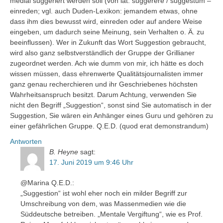
medial suggeriert werden soll (von lat. suggerere / suggestum –
einreden; vgl. auch Duden-Lexikon: jemandem etwas, ohne
dass ihm dies bewusst wird, einreden oder auf andere Weise
eingeben, um dadurch seine Meinung, sein Verhalten o. Ä. zu
beeinflussen). Wer in Zukunft das Wort Suggestion gebraucht,
wird also ganz selbstverständlich der Gruppe der Grillianer
zugeordnet werden. Ach wie dumm von mir, ich hätte es doch
wissen müssen, dass ehrenwerte Qualitätsjournalisten immer
ganz genau recherchieren und ihr Geschriebenes höchsten
Wahrheitsanspruch besitzt. Darum Achtung, verwenden Sie
nicht den Begriff „Suggestion“, sonst sind Sie automatisch in der
Suggestion, Sie wären ein Anhänger eines Guru und gehören zu
einer gefährlichen Gruppe. Q.E.D. (quod erat demonstrandum)
Antworten
B. Heyne
sagt:
17. Juni 2019 um 9:46 Uhr
@Marina Q.E.D.:
„Suggestion“ ist wohl eher noch ein milder Begriff zur
Umschreibung von dem, was Massenmedien wie die
Süddeutsche betreiben. „Mentale Vergiftung“, wie es Prof.