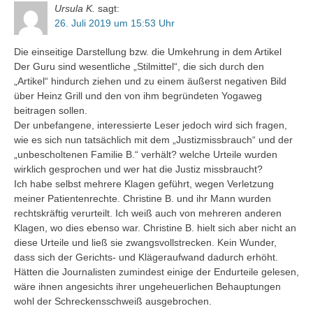
Ursula K.
sagt:
26. Juli 2019 um 15:53 Uhr
Die einseitige Darstellung bzw. die Umkehrung in dem Artikel
Der Guru sind wesentliche „Stilmittel“, die sich durch den
„Artikel“ hindurch ziehen und zu einem äußerst negativen Bild
über Heinz Grill und den von ihm begründeten Yogaweg
beitragen sollen.
Der unbefangene, interessierte Leser jedoch wird sich fragen,
wie es sich nun tatsächlich mit dem „Justizmissbrauch“ und der
„unbescholtenen Familie B.“ verhält? welche Urteile wurden
wirklich gesprochen und wer hat die Justiz missbraucht?
Ich habe selbst mehrere Klagen geführt, wegen Verletzung
meiner Patientenrechte. Christine B. und ihr Mann wurden
rechtskräftig verurteilt. Ich weiß auch von mehreren anderen
Klagen, wo dies ebenso war. Christine B. hielt sich aber nicht an
diese Urteile und ließ sie zwangsvollstrecken. Kein Wunder,
dass sich der Gerichts- und Klägeraufwand dadurch erhöht.
Hätten die Journalisten zumindest einige der Endurteile gelesen,
wäre ihnen angesichts ihrer ungeheuerlichen Behauptungen
wohl der Schreckensschweiß ausgebrochen.