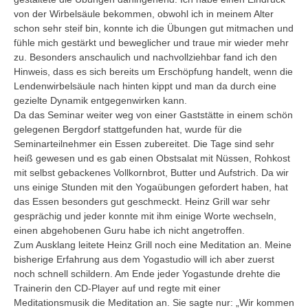
von der Wirbelsäule bekommen, obwohl ich in meinem Alter
schon sehr steif bin, konnte ich die Übungen gut mitmachen und
fühle mich gestärkt und beweglicher und traue mir wieder mehr
zu. Besonders anschaulich und nachvollziehbar fand ich den
Hinweis, dass es sich bereits um Erschöpfung handelt, wenn die
Lendenwirbelsäule nach hinten kippt und man da durch eine
gezielte Dynamik entgegenwirken kann.
Da das Seminar weiter weg von einer Gaststätte in einem schön
gelegenen Bergdorf stattgefunden hat, wurde für die
Seminarteilnehmer ein Essen zubereitet. Die Tage sind sehr
heiß gewesen und es gab einen Obstsalat mit Nüssen, Rohkost
mit selbst gebackenes Vollkornbrot, Butter und Aufstrich. Da wir
uns einige Stunden mit den Yogaübungen gefordert haben, hat
das Essen besonders gut geschmeckt. Heinz Grill war sehr
gesprächig und jeder konnte mit ihm einige Worte wechseln,
einen abgehobenen Guru habe ich nicht angetroffen.
Zum Ausklang leitete Heinz Grill noch eine Meditation an. Meine
bisherige Erfahrung aus dem Yogastudio will ich aber zuerst
noch schnell schildern. Am Ende jeder Yogastunde drehte die
Trainerin den CD-Player auf und regte mit einer
Meditationsmusik die Meditation an. Sie sagte nur: „Wir kommen