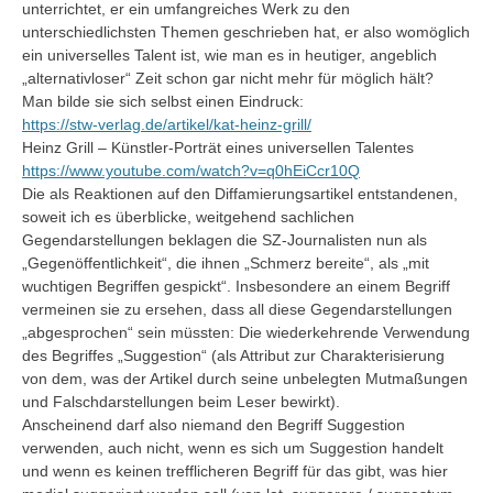
unterrichtet, er ein umfangreiches Werk zu den
unterschiedlichsten Themen geschrieben hat, er also womöglich
ein universelles Talent ist, wie man es in heutiger, angeblich
„alternativloser“ Zeit schon gar nicht mehr für möglich hält?
Man bilde sie sich selbst einen Eindruck:
https://stw-verlag.de/artikel/kat-heinz-grill/
Heinz Grill – Künstler-Porträt eines universellen Talentes
https://www.youtube.com/watch?v=q0hEiCcr10Q
Die als Reaktionen auf den Diffamierungsartikel entstandenen,
soweit ich es überblicke, weitgehend sachlichen
Gegendarstellungen beklagen die SZ-Journalisten nun als
„Gegenöffentlichkeit“, die ihnen „Schmerz bereite“, als „mit
wuchtigen Begriffen gespickt“. Insbesondere an einem Begriff
vermeinen sie zu ersehen, dass all diese Gegendarstellungen
„abgesprochen“ sein müssten: Die wiederkehrende Verwendung
des Begriffes „Suggestion“ (als Attribut zur Charakterisierung
von dem, was der Artikel durch seine unbelegten Mutmaßungen
und Falschdarstellungen beim Leser bewirkt).
Anscheinend darf also niemand den Begriff Suggestion
verwenden, auch nicht, wenn es sich um Suggestion handelt
und wenn es keinen trefflicheren Begriff für das gibt, was hier