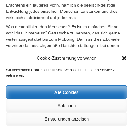
Erachtens ein lauteres Motiv, nämlich die seelisch-geistige
Entwicklung jedes einzelnen Menschen zu stärken und dies
wirkt sich stabilisierend auf jeden aus.
Was destabilisiert den Menschen? Es ist im einfachen Sinne
wohl das „hintemrum“ Getratsche zu nennen, das sich gerne
weiter ausgestaltet bis zum Mobbing. Dann sind es z.B. viele
verwirrende, unsachgemäße Berichterstattungen, bei denen
Angst geschürt wird, wie es momentan bei der Masern-Debatte
ist. Es gibt kaum klare und sachliche Informationen zu dem
Cookie-Zustimmung verwalten
Thema in den öffentlichen Medien. In Niedersachsen ist nun
angeblich eine Frau an Masern gestorben. Die bis dahin noch
Wir verwenden Cookies, um unsere Website und unseren Service zu
optimieren.
ungeimpfte Frau hatte Symptome einer Masernerkrankung und
wurde nach circa vier Tagen geimpft. Da die Masernimpfung
jedoch nur als Dreifachimpfung angeboten wird, wurden in den
Alle Cookies
geschwächten Körper weitere Substanzen reingegeben.
Vielleicht hat sie die Impfung nicht vertragen. Es wird aber in
Ablehnen
den Medien nur davon gesprochen, dass sie an den Masern
gestorben sei. Doch beim hören und lesen ist innerlich zu
Einstellungen anzeigen
bemerken, dass „da etwas nicht stimmt“.
In diesen Dingen finde ich nur unlautere Motive, die Verwirrung
stiften und Fragen offen lassen. Da es zwischenzeitlich sehr