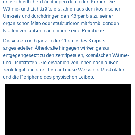
unterschiedlichen Richtungen durch den Körper. Die
Wärme- und Lichtkräfte erstrahlen aus dem kosmischen
Umkreis und durchdringen den Körper bis zu seiner
organischen Mitte oder strukturieren mit formbildenden
Kräften von außen nach innen seine Peripherie.
Die vitalen und ganz in der Chemie des Körpers
angesiedelten Ätherkräfte hingegen wirken genau
entgegengesetzt zu den zentripetalen, kosmischen Wärme-
und Lichtkräften. Sie erstrahlen von innen nach außen
zentrifugal und erreichen auf diese Weise die Muskulatur
und die Peripherie des physischen Leibes.