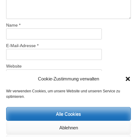
Name
*
E-Mail-Adresse
*
Website
Cookie-Zustimmung verwalten
Wir verwenden Cookies, um unsere Website und unseren Service zu
Name, E-Mail-Adresse und Website in diesem Browser für
optimieren.
meinen nächsten Kommentar speichern.
Alle Cookies
Ablehnen
Aktuelles und Termine: