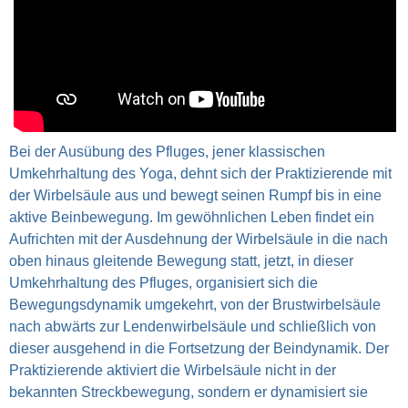
Bei der Ausübung des Pfluges, jener klassischen
Umkehrhaltung des Yoga, dehnt sich der Praktizierende mit
der Wirbelsäule aus und bewegt seinen Rumpf bis in eine
aktive Beinbewegung. Im gewöhnlichen Leben findet ein
Aufrichten mit der Ausdehnung der Wirbelsäule in die nach
oben hinaus gleitende Bewegung statt, jetzt, in dieser
Umkehrhaltung des Pfluges, organisiert sich die
Bewegungsdynamik umgekehrt, von der Brustwirbelsäule
nach abwärts zur Lendenwirbelsäule und schließlich von
dieser ausgehend in die Fortsetzung der Beindynamik. Der
Praktizierende aktiviert die Wirbelsäule nicht in der
bekannten Streckbewegung, sondern er dynamisiert sie