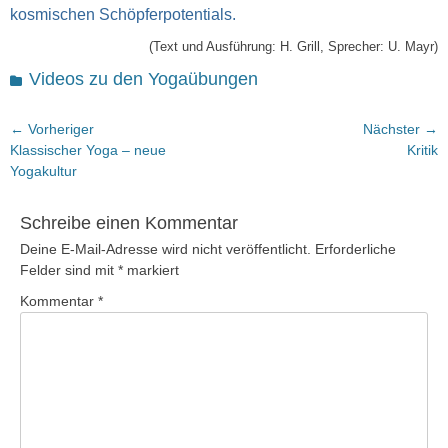
kosmischen Schöpferpotentials.
(Text und Ausführung: H. Grill, Sprecher: U. Mayr)
Kategorien
Videos zu den Yogaübungen
Beitragsnavigation
← Vorheriger
Nächster →
Vorheriger
Nächster
Klassischer Yoga – neue
Kritik
Beitrag:
Beitrag:
Yogakultur
Schreibe einen Kommentar
Deine E-Mail-Adresse wird nicht veröffentlicht.
Erforderliche
Felder sind mit
*
markiert
Kommentar
*