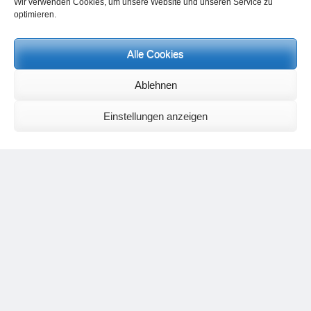
Wir verwenden Cookies, um unsere Website und unseren Service zu
optimieren.
Alle Cookies
Neueste Kommentare
Ablehnen
Birgit E.
zu
Setu Bandhasana – Die Brücke als Yogaübung und
geistiges Bild
Wolfgang Schuster
zu
Spiritualität im Koffer – die Auflösung des
Einstellungen anzeigen
Rätsels
Silvia Meyer
zu
Das Rätsel der Spiritualität
Carola Schnorr
zu
Die Kulthandlung und ihre Metamorphose –
Der Umgekehrte Kultus
Jana
zu
Der Kreislauf des Unlogischen – Wie unlogisches Denken zu
seelischer Enge führt
Irmgard Lindner
zu
Die Kulthandlung und ihre Metamorphose –
Der Umgekehrte Kultus
Philipp Podolski
zu
Die Kulthandlung und ihre Metamorphose –
Der Umgekehrte Kultus
Kategorien
Aktualisierter Beitrag
Allgemein