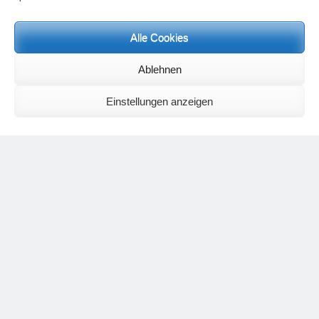
Weitere Informationen finden Sie
hier.
Alle Cookies
Ablehnen
Einstellungen anzeigen
Neueste Kommentare
Birgit E.
zu
Setu Bandhasana – Die Brücke als Yogaübung und
geistiges Bild
Wolfgang Schuster
zu
Spiritualität im Koffer – die Auflösung des
Rätsels
Silvia Meyer
zu
Das Rätsel der Spiritualität
Carola Schnorr
zu
Die Kulthandlung und ihre Metamorphose –
Der Umgekehrte Kultus
Jana
zu
Der Kreislauf des Unlogischen – Wie unlogisches Denken zu
seelischer Enge führt
Irmgard Lindner
zu
Die Kulthandlung und ihre Metamorphose –
Der Umgekehrte Kultus
Philipp Podolski
zu
Die Kulthandlung und ihre Metamorphose –