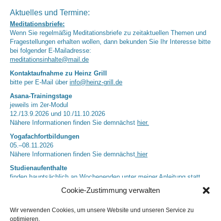
Aktuelles und Termine:
Meditationsbriefe:
Wenn Sie regelmäßig Meditationsbriefe zu zeitaktuellen Themen und
Fragestellungen erhalten wollen, dann bekunden Sie Ihr Interesse bitte
bei folgender E-Mailadresse:
meditationsinhalte@mail.de
Kontaktaufnahme zu Heinz Grill
bitte per E-Mail über
info@heinz-grill.de
Asana-Trainingstage
jeweils im 2er-Modul
12./13.9.2026 und 10./11.10.2026
Nähere Informationen finden Sie demnächst
hier.
Yogafachfortbildungen
05.–08.11.2026
Nähere Informationen finden Sie demnächst
hier
Studienaufenthalte
finden hauptsächlich an Wochenenden unter meiner Anleitung statt.
Nächster Termin: 25.07 (9 Uhr) – 26.07.2026 (13 Uhr)
Cookie-Zustimmung verwalten
Regenerationsaufenthalte
können nach Absprache geplant werden.
Anfragen jeweils bitte per E-Mail über
info@heinz-grill.de
Wir verwenden Cookies, um unsere Website und unseren Service zu
Nächster Termin: 09.08. (18 Uhr) – 16.08.2026 (13 Uhr)
optimieren.