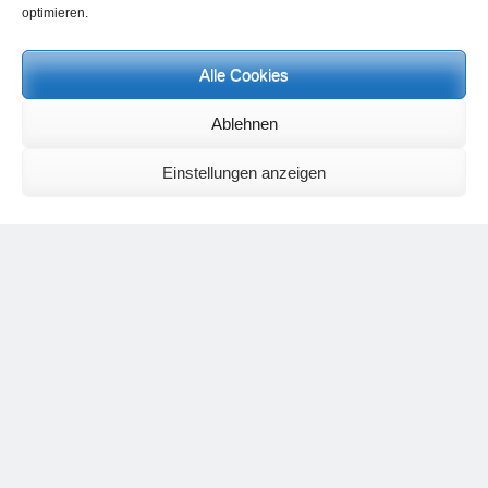
Nächster Termin: 09.08. (18 Uhr) – 16.08.2026 (13 Uhr)
optimieren.
Weitere Informationen finden Sie
hier.
Alle Cookies
Ablehnen
Einstellungen anzeigen
Neueste Kommentare
Birgit E.
zu
Setu Bandhasana – Die Brücke als Yogaübung und
geistiges Bild
Wolfgang Schuster
zu
Spiritualität im Koffer – die Auflösung des
Rätsels
Silvia Meyer
zu
Das Rätsel der Spiritualität
Carola Schnorr
zu
Die Kulthandlung und ihre Metamorphose –
Der Umgekehrte Kultus
Jana
zu
Der Kreislauf des Unlogischen – Wie unlogisches Denken zu
seelischer Enge führt
Irmgard Lindner
zu
Die Kulthandlung und ihre Metamorphose –
Der Umgekehrte Kultus