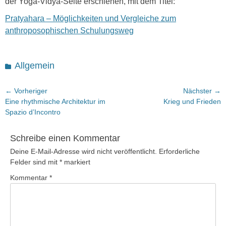
der Yoga-Vidya-Seite erschienen, mit dem Titel:
Pratyahara – Möglichkeiten und Vergleiche zum
anthroposophischen Schulungsweg
Kategorien
Allgemein
Beitragsnavigation
← Vorheriger
Nächster →
Vorheriger
Nächster
Eine rhythmische Architektur im
Krieg und Frieden
Beitrag:
Beitrag:
Spazio d’Incontro
Schreibe einen Kommentar
Deine E-Mail-Adresse wird nicht veröffentlicht.
Erforderliche
Felder sind mit
*
markiert
Kommentar
*