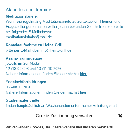
Aktuelles und Termine:
Meditationsbriefe:
Wenn Sie regelmäßig Meditationsbriefe zu zeitaktuellen Themen und
Fragestellungen erhalten wollen, dann bekunden Sie Ihr Interesse bitte
bei folgender E-Mailadresse:
meditationsinhalte@mail.de
Kontaktaufnahme zu Heinz Grill
bitte per E-Mail über
info@heinz-grill.de
Asana-Trainingstage
jeweils im 2er-Modul
12./13.9.2026 und 10./11.10.2026
Nähere Informationen finden Sie demnächst
hier.
Yogafachfortbildungen
05.–08.11.2026
Nähere Informationen finden Sie demnächst
hier
Studienaufenthalte
finden hauptsächlich an Wochenenden unter meiner Anleitung statt.
Nächster Termin: 25.07 (9 Uhr) – 26.07.2026 (13 Uhr)
Cookie-Zustimmung verwalten
Regenerationsaufenthalte
können nach Absprache geplant werden.
Anfragen jeweils bitte per E-Mail über
info@heinz-grill.de
Wir verwenden Cookies, um unsere Website und unseren Service zu