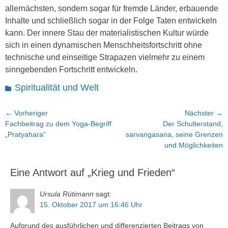
allernächsten, sondern sogar für fremde Länder, erbauende
Inhalte und schließlich sogar in der Folge Taten entwickeln
kann. Der innere Stau der materialistischen Kultur würde
sich in einen dynamischen Menschheitsfortschritt ohne
technische und einseitige Strapazen vielmehr zu einem
sinngebenden Fortschritt entwickeln.
Kategorien
Spiritualität und Welt
Beitragsnavigation
← Vorheriger
Nächster →
Vorheriger
Nächster
Fachbeitrag zu dem Yoga-Begriff
Der Schulterstand,
Beitrag:
Beitrag:
„Pratyahara“
sarvangasana, seine Grenzen
und Möglichkeiten
Eine Antwort auf „Krieg und Frieden“
Ursula Rütimann
sagt:
15. Oktober 2017 um 16:46 Uhr
Aufgrund des ausführlichen und differenzierten Beitrags von