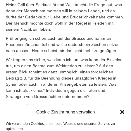
Heinz Grill über Spiritualität und Welt taucht die Frage auf, was
denn der Mensch am meisten will in seinem Leben, und da
dürfte der Gedanke zur Liebe und Brüderlichkeit nahe kommen.
Der Mensch möchte doch wohl in der Regel in Frieden mit
seinem Nachbarn leben.
Früher ging ich schon auch auf die Strasse und nahm an
Friedensmärschen teil und wollte dadurch ein Zeichen setzen
nach aussen. Heute scheint mir das nicht mehr zu genügen.
Wir fragen uns sicher, was kann ich tun, was kann der Einzelne
tun, um einen Beitrag zum Weltfrieden zu leisten? Auf den
ersten Blick scheint es ganz unmöglich, einen förderlichen
Beitrag z.B. für die Beendung dieses unsäglichen Krieges in
Syrien oder auch in anderen Krisengebieten zu leisten. Was
kann ich als „kleines“ Individuum gegen die Taten und
Strategien von Grossmächten unternehmen?
In meinen Erfahrungen in der Politik auf Gemeindeebene und
Cookie-Zustimmung verwalten
als Parteipräsidentin lernte ich, dass es im Grunde immer um
die Kummulierung von Macht ging, um das eigene Anliegen
Wir verwenden Cookies, um unsere Website und unseren Service zu
durchzubringen. Dass dabei auch Lügen und Verunglimpfungen
optimieren.
stattfanden, hat der Motivation für mein Engagement ein Ende