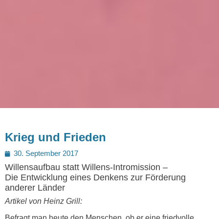
Krieg und Frieden
Posted
30. September 2017
on
Willensaufbau statt Willens-Intromission –
Die Entwicklung eines Denkens zur Förderung
anderer Länder
Artikel von Heinz Grill:
Befragt man heute den Menschen, ob er eine friedvolle