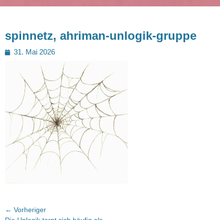
spinnetz, ahriman-unlogik-gruppe
Posted
31. Mai 2026
on
Beitragsnavigation
← Vorheriger
Vorheriger
Die Unlogik tarnt sich häufig als