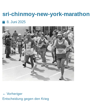
sri-chinmoy-new-york-marathon
Posted
8. Juni 2025
on
Beitragsnavigation
← Vorheriger
Vorheriger
Entscheidung gegen den Krieg
Beitrag: