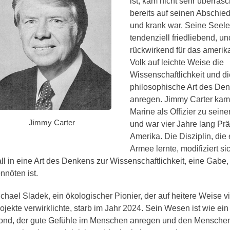
ist, kam nicht sehr überras
bereits auf seinen Abschied
und krank war. Seine Seele
tendenziell friedliebend, un
rückwirkend für das amerik
Volk auf leichte Weise die
Wissenschaftlichkeit und di
philosophische Art des De
anregen. Jimmy Carter kam
Marine als Offizier zu seine
Jimmy Carter
und war vier Jahre lang Prä
Amerika. Die Disziplin, die 
Armee lernte, modifiziert si
ll in eine Art des Denkens zur Wissenschaftlichkeit, eine Gabe, 
nnöten ist.
chael Sladek, ein ökologischer Pionier, der auf heitere Weise v
ojekte verwirklichte, starb im Jahr 2024. Sein Wesen ist wie ei
nd, der gute Gefühle im Menschen anregen und den Menschen