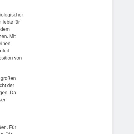
iologischer
lebte für
n dem
nen. Mit
einen
nteil
sition von
 großen
cht der
ngen. Da
ser
ßen. Für