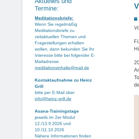
Aktuelles und
V
Termine:
P
Meditationsbriefe:
Wenn Sie regelmäßig
o
Vo
Meditationsbriefe zu
zeitaktuellen Themen und
Fü
Fragestellungen erhalten
Hi
wollen, dann bekunden Sie Ihr
Interesse bitte bei folgender E-
Mailadresse:
20
meditationsinhalte@mail.de
An
To
Kontaktaufnahme zu Heinz
de
Grill
bitte per E-Mail über
info@heinz-grill.de
Asana-Trainingstage
jeweils im 2er-Modul
12./13.9.2026 und
10./11.10.2026
Nähere Informationen finden