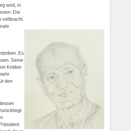
g wird, in
önnen. Die
vollbracht.
onale
rstorben. Es
ssen. Seine
in Kritiker
 mehr
ür den
 dessen
zurückliegt
en
Präsident