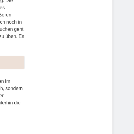
g. Die
ses
ßeren
ich noch in
uchen geht,
zu üben. Es
en im
ch, sondern
er
terhin die