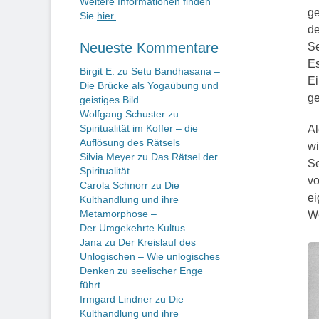
Weitere Informationen finden
ge
Sie
hier.
de
Neueste Kommentare
Se
Es
Birgit E.
zu
Setu Bandhasana –
Ei
Die Brücke als Yogaübung und
ge
geistiges Bild
Wolfgang Schuster
zu
Spiritualität im Koffer – die
Al
Auflösung des Rätsels
wi
Silvia Meyer
zu
Das Rätsel der
Se
Spiritualität
vo
Carola Schnorr
zu
Die
ei
Kulthandlung und ihre
Metamorphose –
We
Der Umgekehrte Kultus
Jana
zu
Der Kreislauf des
Unlogischen – Wie unlogisches
Denken zu seelischer Enge
führt
Irmgard Lindner
zu
Die
Kulthandlung und ihre