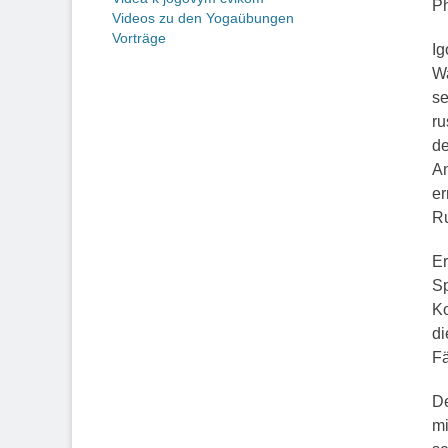
Ph
Videos zu den Yogaübungen
Vorträge
Ig
Wa
se
ru
de
An
er
Ru
Er
Sp
Ko
di
Fä
De
mi