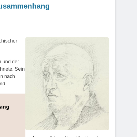
tzusammenhang
chischer
n und der
hnete. Sein
en nach
nd.