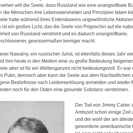
sehen will die Seele, dass Russland wie eine unangreifbare Bur
r die Menschen ihre Lebensweisheiten und Prinzipien leben k
ele hatte während ihres Erdendaseins ungewöhnliche Aktionen 
 ist ein großes Licht, das die Seele von Prigoschin auf die nati
nheit von Russland verströmt und es dadurch unangreifbarer,
schlossener, gewissermaßen kerniger macht.
exei Nawalny, ein russischer Jurist, ist ebenfalls dieses Jahr ve
rd ihm heute in den Medien eine zu große Bedeutung beigeme
ele aber ist für ein Weltenganzes nicht bedeutungsvoll. Er war e
n Putin, dennoch aber kann die Seele aus dem Nachtodlichen
gene Bedürfnisse nach Leidenserlösung anmelden und weder f
sten noch für den Osten eine gesunde Substanz verströmen.
Der Tod von Jimmy Carter,
Amtszeit schon einige Zeit 
und der wohl der am ältest
gewordene amerikanische 