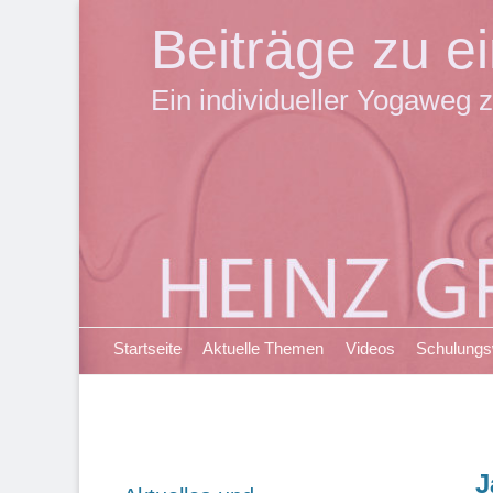
Beiträge zu 
Ein individueller Yogaweg z
Primäres Menü
Zum
Startseite
Aktuelle Themen
Videos
Schulung
Inhalt
springen
J