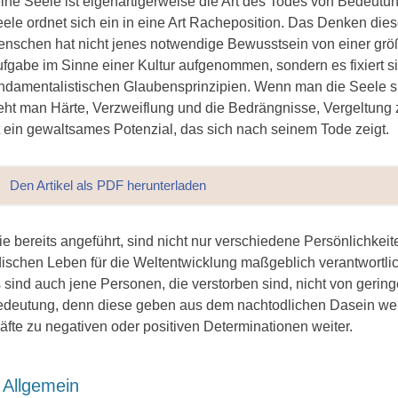
ine Seele ist eigenartigerweise die Art des Todes von Bedeutun
ele ordnet sich ein in eine Art Racheposition. Das Denken die
nschen hat nicht jenes notwendige Bewusstsein von einer grö
fgabe im Sinne einer Kultur aufgenommen, sondern es fixiert s
ndamentalistischen Glaubensprinzipien. Wenn man die Seele s
eht man Härte, Verzweiflung und die Bedrängnisse, Vergeltung 
t ein gewaltsames Potenzial, das sich nach seinem Tode zeigt.
Den Artikel als PDF herunterladen
e bereits angeführt, sind nicht nur verschiedene Persönlichkeit
dischen Leben für die Weltentwicklung maßgeblich verantwortli
 sind auch jene Personen, die verstorben sind, nicht von gering
deutung, denn diese geben aus dem nachtodlichen Dasein wei
äfte zu negativen oder positiven Determinationen weiter.
ategorien
Allgemein