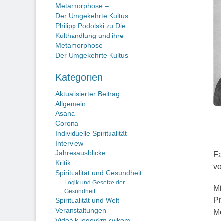
Metamorphose –
Der Umgekehrte Kultus
Philipp Podolski
zu
Die
Kulthandlung und ihre
Metamorphose –
Der Umgekehrte Kultus
Kategorien
Aktualisierter Beitrag
Allgemein
Asana
Corona
Individuelle Spiritualität
Interview
Jahresausblicke
Fa
Kritik
vo
Spiritualität und Gesundheit
Logik und Gesetze der
Mi
Gesundheit
Pr
Spiritualität und Welt
Veranstaltungen
Mo
Videá k jogovým cvikom