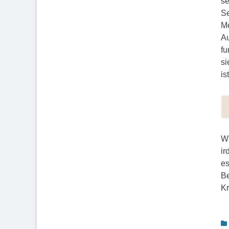
se
Se
Me
Au
fu
si
is
Wi
ir
es
Be
Kr
K