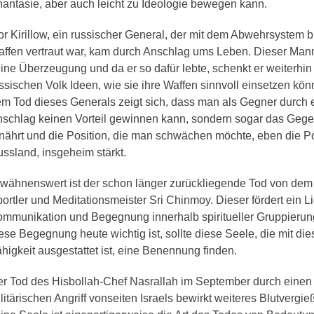
antasie, aber auch leicht zu Ideologie bewegen kann.
or Kirillow, ein russischer General, der mit dem Abwehrsystem b
ffen vertraut war, kam durch Anschlag ums Leben. Dieser Mann 
ine Überzeugung und da er so dafür lebte, schenkt er weiterhi
ssischen Volk Ideen, wie sie ihre Waffen sinnvoll einsetzen kön
m Tod dieses Generals zeigt sich, dass man als Gegner durch 
schlag keinen Vorteil gewinnen kann, sondern sogar das Gege
nährt und die Position, die man schwächen möchte, eben die Po
ssland, insgeheim stärkt.
wähnenswert ist der schon länger zurückliegende Tod von dem
ortler und Meditationsmeister Sri Chinmoy. Dieser fördert ein Li
mmunikation und Begegnung innerhalb spiritueller Gruppieru
ese Begegnung heute wichtig ist, sollte diese Seele, die mit die
higkeit ausgestattet ist, eine Benennung finden.
r Tod des Hisbollah-Chef Nasrallah im September durch einen
litärischen Angriff vonseiten Israels bewirkt weiteres Blutvergie