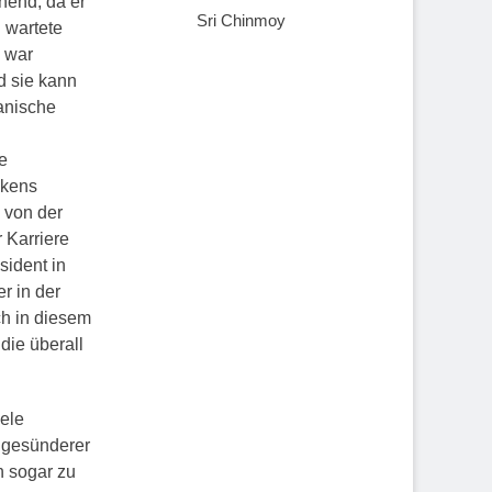
chend, da er
Sri Chinmoy
 wartete
 war
d sie kann
anische
e
nkens
 von der
r Karriere
sident in
er in der
ch in diesem
die überall
iele
n gesünderer
 sogar zu