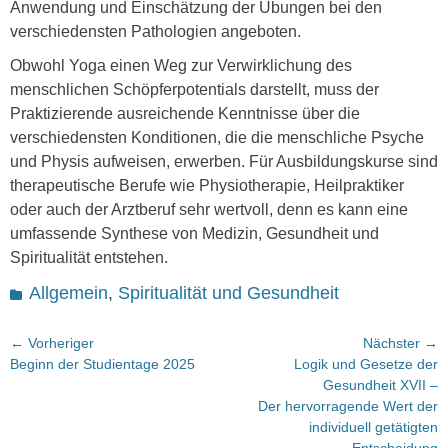
Anwendung und Einschätzung der Übungen bei den
verschiedensten Pathologien angeboten.
Obwohl Yoga einen Weg zur Verwirklichung des
menschlichen Schöpferpotentials darstellt, muss der
Praktizierende ausreichende Kenntnisse über die
verschiedensten Konditionen, die die menschliche Psyche
und Physis aufweisen, erwerben. Für Ausbildungskurse sind
therapeutische Berufe wie Physiotherapie, Heilpraktiker
oder auch der Arztberuf sehr wertvoll, denn es kann eine
umfassende Synthese von Medizin, Gesundheit und
Spiritualität entstehen.
Kategorien
Allgemein
,
Spiritualität und Gesundheit
Beitragsnavigation
← Vorheriger
Nächster →
Vorheriger
Nächster
Beginn der Studientage 2025
Logik und Gesetze der
Beitrag:
Beitrag:
Gesundheit XVII –
Der hervorragende Wert der
individuell getätigten
Entscheidung