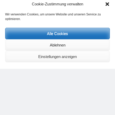
Cookie-Zustimmung verwalten
12./13.9.2026 und 10./11.10.2026
Nähere Informationen finden Sie demnächst
hier.
Wir verwenden Cookies, um unsere Website und unseren Service zu
Yogafachfortbildungen
optimieren.
05.–08.11.2026
Nähere Informationen finden Sie demnächst
hier
Studienaufenthalte
Alle Cookies
finden hauptsächlich an Wochenenden unter meiner Anleitung statt.
Nächster Termin: 25.07 (9 Uhr) – 26.07.2026 (13 Uhr)
Ablehnen
Regenerationsaufenthalte
können nach Absprache geplant werden.
Anfragen jeweils bitte per E-Mail über
info@heinz-grill.de
Einstellungen anzeigen
Nächster Termin: 09.08. (18 Uhr) – 16.08.2026 (13 Uhr)
Weitere Informationen finden Sie
hier.